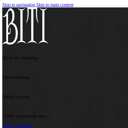
Skip to navigation
Skip to main content
Hjælp & vejledning
Sikker betaling
Hurtig levering
3.500+ spændende varer
Login / Register