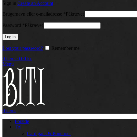
Sign in
Create an Account
Brugernavn eller e-mailadresse
*
Påkrævet
Password
*
Påkrævet
Log in
Lost your password?
Remember me
0
items
0,00
kr.
Menu
0
items
Forside
Tøj
Cardigans & Ponchoer