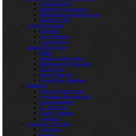
Håndledsvarmere
Strikkede Fingerhandsker
Strikhandsker med Korte Fingre
Strikkede Luffer
Huer & Pandebånd
Pandebånd
Huer Uden Foer
Huer Med Foer
Tasker, Net & Punge
Tasker
Bumbags – Bæltetasker
Toilettasker & Projekttasker
Læder Punge
Punge Filt & Stof
Rygsække & Indkøbsnet
Tørklæder
Aflange Silketørklæder
Kvadratiske Silketørklæder
Bomuldstørklæder
Uld Tørklæder
Alpaka Tørklæder
Halsedisser
Hjemmesko & Sokker
Hjemmesko
Strømper