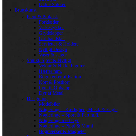
Uldne Sokker
Brugskunst
Pænt & Praktisk
Forklæder
Viskestykker
Grydelapper
Grillhandsker
Servietter & Holdere
Nyttigt Design
Vaser & stager
Smukt, Sjovt & Nyttigt
Velour & Nikke Figurer
Hæfter mm.
Bogmærker af Karton
Kort & Postkort
Pynt til Ophæng
Dyr af Metal
Designting
Modelbiler
Nøgleringe – Kærlighed, Musik & Engle
Nøgleringe – Sport & Fart m.fl.
Nøgleringe med Dyr
Nøgleringe – Pippi & Mumi
Bogmærker & Magneter