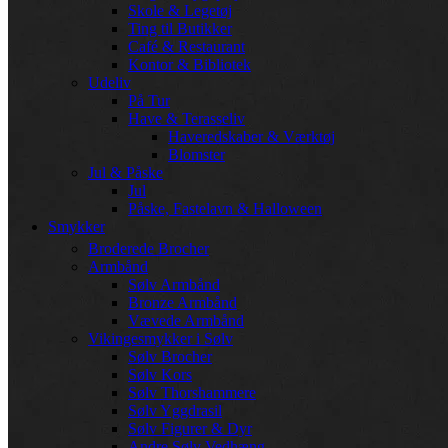
Skole & Legetøj
Ting til Butikker
Café & Restaurant
Kontor & Bibliotek
Udeliv
På Tur
Have & Terasseliv
Haveredskaber & Værktøj
Blomster
Jul & Påske
Jul
Påske, Fastelavn & Halloween
Smykker
Broderede Brocher
Armbånd
Sølv Armbånd
Bronze Armbånd
Vævede Armbånd
Vikingesmykker i Sølv
Sølv Brocher
Sølv Kors
Sølv Thorshammere
Sølv Yggdrasil
Sølv Figurer & Dyr
Andre Sølv Vedhæng