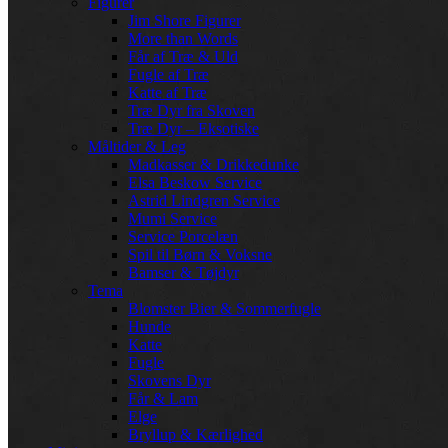
Figurer
Jim Shore Figurer
More than Words
Får af Træ & Uld
Fugle af Træ
Katte af Træ
Træ Dyr fra Skoven
Træ Dyr – Eksotiske
Måltider & Leg
Madkasser & Drikkedunke
Elsa Beskow Service
Astrid Lindgren Service
Mumi Service
Service Porcelæn
Spil til Børn & Voksne
Bamser & Tøjdyr
Tema
Blomster Bier & Sommerfugle
Hunde
Katte
Fugle
Skovens Dyr
Får & Lam
Elge
Bryllup & Kærlighed