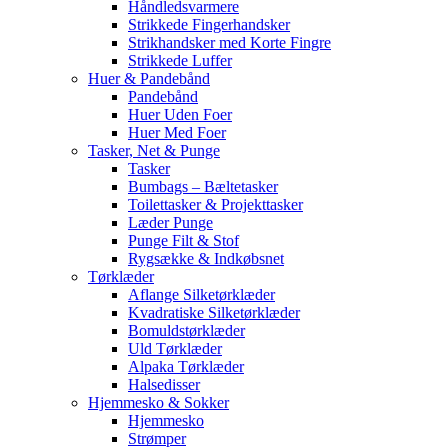
Håndledsvarmere
Strikkede Fingerhandsker
Strikhandsker med Korte Fingre
Strikkede Luffer
Huer & Pandebånd
Pandebånd
Huer Uden Foer
Huer Med Foer
Tasker, Net & Punge
Tasker
Bumbags – Bæltetasker
Toilettasker & Projekttasker
Læder Punge
Punge Filt & Stof
Rygsække & Indkøbsnet
Tørklæder
Aflange Silketørklæder
Kvadratiske Silketørklæder
Bomuldstørklæder
Uld Tørklæder
Alpaka Tørklæder
Halsedisser
Hjemmesko & Sokker
Hjemmesko
Strømper