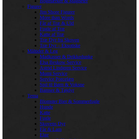
Bogmærker & Magneter
Figurer
Jim Shore Figurer
More than Words
Får af Træ & Uld
Fugle af Træ
Katte af Træ
Træ Dyr fra Skoven
Træ Dyr – Eksotiske
Måltider & Leg
Madkasser & Drikkedunke
Elsa Beskow Service
Astrid Lindgren Service
Mumi Service
Service Porcelæn
Spil til Børn & Voksne
Bamser & Tøjdyr
Tema
Blomster Bier & Sommerfugle
Hunde
Katte
Fugle
Skovens Dyr
Får & Lam
Elge