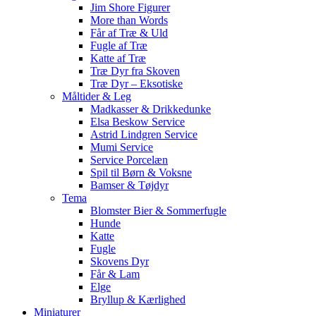
Jim Shore Figurer
More than Words
Får af Træ & Uld
Fugle af Træ
Katte af Træ
Træ Dyr fra Skoven
Træ Dyr – Eksotiske
Måltider & Leg
Madkasser & Drikkedunke
Elsa Beskow Service
Astrid Lindgren Service
Mumi Service
Service Porcelæn
Spil til Børn & Voksne
Bamser & Tøjdyr
Tema
Blomster Bier & Sommerfugle
Hunde
Katte
Fugle
Skovens Dyr
Får & Lam
Elge
Bryllup & Kærlighed
Miniaturer