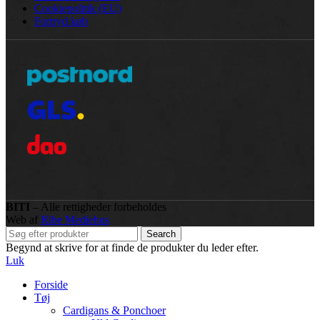
Cookiepolitik (EU)
Fortryd køb
BITI
– Alle rettigheder forbeholdes
Web af
Ribe Mediehus
Search
Begynd at skrive for at finde de produkter du leder efter.
Luk
Forside
Tøj
Cardigans & Ponchoer