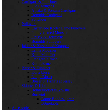
Cardigans & Ponchoer
Uld Cardigans
Alpaka & Possum Cardigans
Bomulds Cardigans
Ponchoer
Pullovere
Ensfarvede Korte/ Dame Pullovere
Pullovere med Mønster
Unisex & Herrestrik
Bomulds Pullovere
Jakker & Bluser med Knapper
Lange Modeller
Korte Modeller
Længere Ærmer
Korte Ærmer
Bluser & Tunikaer
Korte bluser
Lange Bluser
Bluser & T-shirts af Jersey
Skjorter & Kjoler
Bondeskjorter til Voksne
Børnetøj
Børne Bondeskjorter
Børnekjoler
Accessories