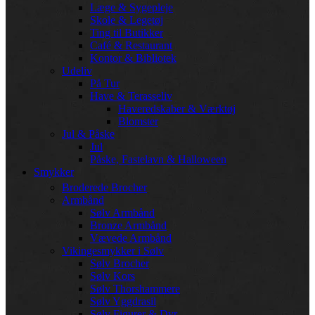
Læge & Sygepleje
Skole & Legetøj
Ting til Butikker
Café & Restaurant
Kontor & Bibliotek
Udeliv
På Tur
Have & Terasseliv
Haveredskaber & Værktøj
Blomster
Jul & Påske
Jul
Påske, Fastelavn & Halloween
Smykker
Broderede Brocher
Armbånd
Sølv Armbånd
Bronze Armbånd
Vævede Armbånd
Vikingesmykker i Sølv
Sølv Brocher
Sølv Kors
Sølv Thorshammere
Sølv Yggdrasil
Sølv Figurer & Dyr