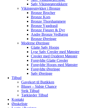
Sølv Vikingeørestikkere
Vikingesmykker i Bronze
Bronze Brocher
Bronze Kors
Bronze Thorshammere
Bronze Yggdrasil
Bronze Figurer & Dyr
Andre Bronze Vedhæng
Bronze Øreringe
Moderne Øreringe
Glatte Sølv Hoops
Lyse Sølv Creoler med Mønster
Creoler med Oxideret Mønster
Forgyldte Glatte Creoler
Forgyldte Hoops med Mønster
Forgyldte Øreringe
Sølv Øreringe
Tilbud
Gavekort til Butikken
Bluser – Sidste Chance
Strik Tilbud
Tørklæder Tilbud
Kontakt
Ønskeliste