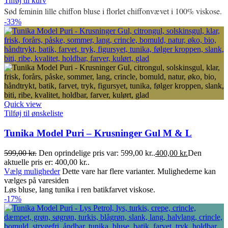
Tilføj til kurv
Sød feminin lille chiffon bluse i florlet chiffonvævet i 100% viskose.
-33%
Quick view
Tilføj til ønskeliste
Tunika Model Puri – Krusninger Gul M & L
599,00
kr.
Den oprindelige pris var: 599,00 kr..
400,00
kr.
Den
aktuelle pris er: 400,00 kr..
Vælg muligheder
Dette vare har flere varianter. Mulighederne kan
vælges på varesiden
Løs bluse, lang tunika i ren batikfarvet viskose.
-17%