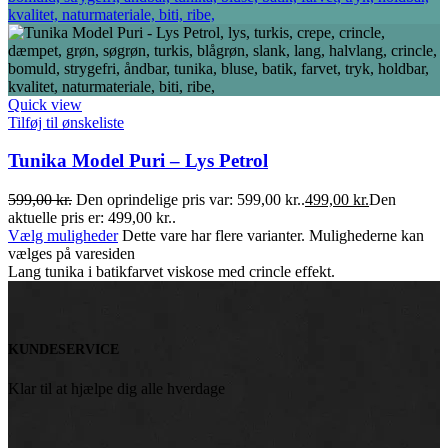
Quick view
Tilføj til ønskeliste
Tunika Model Puri – Lys Petrol
599,00
kr.
Den oprindelige pris var: 599,00 kr..
499,00
kr.
Den
aktuelle pris er: 499,00 kr..
Vælg muligheder
Dette vare har flere varianter. Mulighederne kan
vælges på varesiden
Lang tunika i batikfarvet viskose med crincle effekt.
KUNDESERVICE
Klar til at hjælpe dig alle hverdage