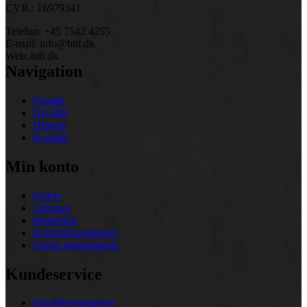
CVR.: 16979341
Telefon: +45 7542 4255
E-mail: info@biti.dk
Web: biti.dk
Navigation
Forside
Om Biti
Historie
Kontakt
Min konto
Ordrer
Adresser
Ønskeliste
Kontoinformationer
Glemt adgangskode
Kundeservice
Handelsbetingelser