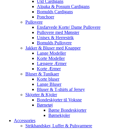
Uld Cardigans
Alpaka & Possum Cardigans
Bomulds Cardigans
Ponchoer
Pullovere
Ensfarvede Korte/ Dame Pullovere
Pullovere med Mønster
Unisex & Herrestrik
Bomulds Pullovere
Jakker & Bluser med Knapper
Lange Modeller
Korte Modeller
Længere Ærmer
Korte Ærmer
Bluser & Tunikaer
Korte bluser
Lange Bluser
Bluser & T-shirts af Jersey
Skjorter & Kjoler
Bondeskjorter til Voksne
Børnetøj
Børne Bondeskjorter
Børnekjoler
Accessories
Strikhandsker, Luffer & Pulsvarmere