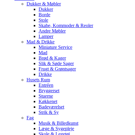
Dukker & Møbler
Dukker
Borde
Stole
Skabe, Kommoder & Reoler
Andre Møbler
Lamper
Mad & Drikke
Miniature Service
Mad
Brød & Kager
Slik & Søde Sager
Frugt & Grøntsager
Drikke
Husets Rum
Entréen
Bryggerset
Stuerne
Køkkenet
Badeværelset
Strik & Sy
Fag
Musik & Billedkunst
Læge & Sygepleje
Skole & Legetøj