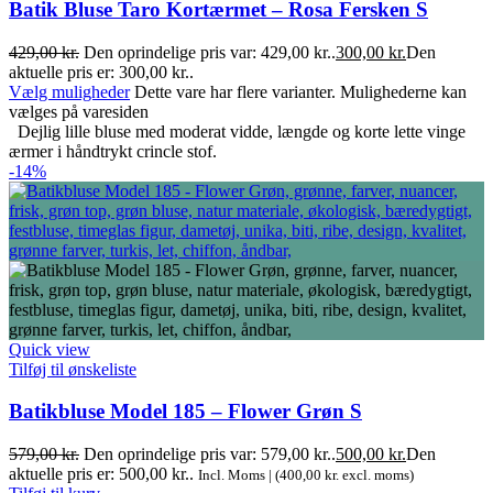
Batik Bluse Taro Kortærmet – Rosa Fersken S
429,00
kr.
Den oprindelige pris var: 429,00 kr..
300,00
kr.
Den
aktuelle pris er: 300,00 kr..
Vælg muligheder
Dette vare har flere varianter. Mulighederne kan
vælges på varesiden
Dejlig lille bluse med moderat vidde, længde og korte lette vinge
ærmer i håndtrykt crincle stof.
-14%
Quick view
Tilføj til ønskeliste
Batikbluse Model 185 – Flower Grøn S
579,00
kr.
Den oprindelige pris var: 579,00 kr..
500,00
kr.
Den
aktuelle pris er: 500,00 kr..
Incl. Moms | (
400,00
kr.
excl. moms)