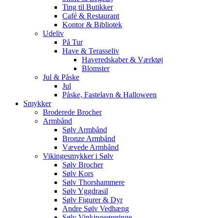
Ting til Butikker
Café & Restaurant
Kontor & Bibliotek
Udeliv
På Tur
Have & Terasseliv
Haveredskaber & Værktøj
Blomster
Jul & Påske
Jul
Påske, Fastelavn & Halloween
Smykker
Broderede Brocher
Armbånd
Sølv Armbånd
Bronze Armbånd
Vævede Armbånd
Vikingesmykker i Sølv
Sølv Brocher
Sølv Kors
Sølv Thorshammere
Sølv Yggdrasil
Sølv Figurer & Dyr
Andre Sølv Vedhæng
Sølv Vinkingeøreringe