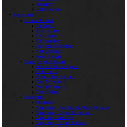
Strømper
Uldne Sokker
Brugskunst
Pænt & Praktisk
Forklæder
Viskestykker
Grydelapper
Grillhandsker
Servietter & Holdere
Nyttigt Design
Vaser & stager
Smukt, Sjovt & Nyttigt
Velour & Nikke Figurer
Hæfter mm.
Bogmærker af Karton
Kort & Postkort
Pynt til Ophæng
Dyr af Metal
Designting
Modelbiler
Nøgleringe – Kærlighed, Musik & Engle
Nøgleringe – Sport & Fart m.fl.
Nøgleringe med Dyr
Nøgleringe – Pippi & Mumi