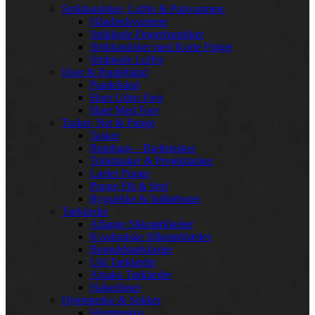
Strikhandsker, Luffer & Pulsvarmere
Håndledsvarmere
Strikkede Fingerhandsker
Strikhandsker med Korte Fingre
Strikkede Luffer
Huer & Pandebånd
Pandebånd
Huer Uden Foer
Huer Med Foer
Tasker, Net & Punge
Tasker
Bumbags – Bæltetasker
Toilettasker & Projekttasker
Læder Punge
Punge Filt & Stof
Rygsække & Indkøbsnet
Tørklæder
Aflange Silketørklæder
Kvadratiske Silketørklæder
Bomuldstørklæder
Uld Tørklæder
Alpaka Tørklæder
Halsedisser
Hjemmesko & Sokker
Hjemmesko