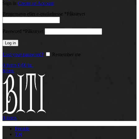
Sign in
Create an Account
Brugernavn eller e-mailadresse
*
Påkrævet
Password
*
Påkrævet
Log in
Lost your password?
Remember me
0
items
0,00
kr.
Menu
0
items
Forside
Tøj