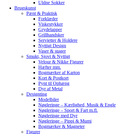
Uldne Sokker
Brugskunst
Pænt & Praktisk
Forklæder
Viskestykker
Grydelapper
Grillhandsker
Servietter & Holdere
Nyttigt Design
Vaser & stager
Smukt, Sjovt & Nyttigt
Velour & Nikke Figurer
Hæfter mm.
Bogmærker af Karton
Kort & Postkort
Pynt til Ophæng
Dyr af Metal
Designting
Modelbiler
Nøgleringe – Kærlighed, Musik & Engle
Nøgleringe – Sport & Fart m.fl.
Nøgleringe med Dyr
Nøgleringe – Pippi & Mumi
Bogmærker & Magneter
Figurer