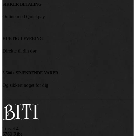
SIKKER BETALING
Online med Quickpay
HURTIG LEVERING
Direkte til din dør
3.500+ SPÆNDENDE VARER
Og sikkert noget for dig
Torvet 4
6760 Ribe