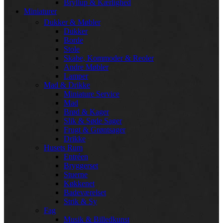
Bryllup & Kærlighed
Miniaturer
Dukker & Møbler
Dukker
Borde
Stole
Skabe, Kommoder & Reoler
Andre Møbler
Lamper
Mad & Drikke
Miniature Service
Mad
Brød & Kager
Slik & Søde Sager
Frugt & Grøntsager
Drikke
Husets Rum
Entréen
Bryggerset
Stuerne
Køkkenet
Badeværelset
Strik & Sy
Fag
Musik & Billedkunst