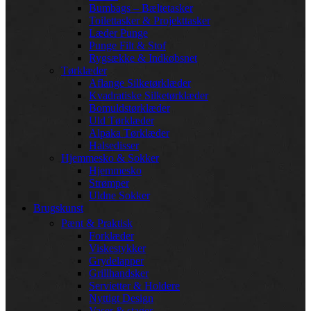
Bumbags – Bæltetasker
Toilettasker & Projekttasker
Læder Punge
Punge Filt & Stof
Rygsække & Indkøbsnet
Tørklæder
Aflange Silketørklæder
Kvadratiske Silketørklæder
Bomuldstørklæder
Uld Tørklæder
Alpaka Tørklæder
Halsedisser
Hjemmesko & Sokker
Hjemmesko
Strømper
Uldne Sokker
Brugskunst
Pænt & Praktisk
Forklæder
Viskestykker
Grydelapper
Grillhandsker
Servietter & Holdere
Nyttigt Design
Vaser & stager