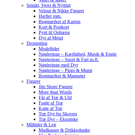
Smukt, Sjovt & Nyttigt
Velour & Nikke Figurer
Hæfter mm.
Bogmærker af Karton
Kort & Postkort
Pynt til Ophæng
Dyr af Metal
Designting
Modelbiler
Nøgleringe – Kærlighed, Musik & Engle
Nøgleringe – Sport & Fart m.fl.
Nøgleringe med Dyr
Nøgleringe – Pippi & Mumi
Bogmærker & Magneter
Figurer
Jim Shore Figurer
More than Words
Får af Træ & Uld
Fugle af Træ
Katte af Træ
Træ Dyr fra Skoven
Træ Dyr – Eksotiske
Måltider & Leg
Madkasser & Drikkedunke