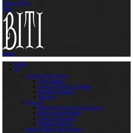
0
items
0,00
kr.
Menu
0
items
Forside
Tøj
Cardigans & Ponchoer
Uld Cardigans
Alpaka & Possum Cardigans
Bomulds Cardigans
Ponchoer
Pullovere
Ensfarvede Korte/ Dame Pullovere
Pullovere med Mønster
Unisex & Herrestrik
Bomulds Pullovere
Jakker & Bluser med Knapper