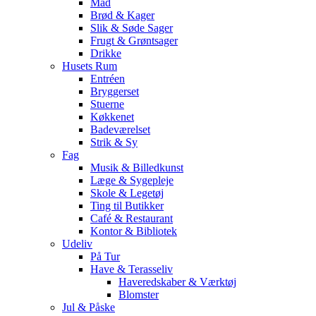
Mad
Brød & Kager
Slik & Søde Sager
Frugt & Grøntsager
Drikke
Husets Rum
Entréen
Bryggerset
Stuerne
Køkkenet
Badeværelset
Strik & Sy
Fag
Musik & Billedkunst
Læge & Sygepleje
Skole & Legetøj
Ting til Butikker
Café & Restaurant
Kontor & Bibliotek
Udeliv
På Tur
Have & Terasseliv
Haveredskaber & Værktøj
Blomster
Jul & Påske