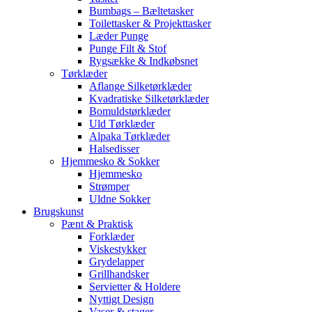
Bumbags – Bæltetasker
Toilettasker & Projekttasker
Læder Punge
Punge Filt & Stof
Rygsække & Indkøbsnet
Tørklæder
Aflange Silketørklæder
Kvadratiske Silketørklæder
Bomuldstørklæder
Uld Tørklæder
Alpaka Tørklæder
Halsedisser
Hjemmesko & Sokker
Hjemmesko
Strømper
Uldne Sokker
Brugskunst
Pænt & Praktisk
Forklæder
Viskestykker
Grydelapper
Grillhandsker
Servietter & Holdere
Nyttigt Design
Vaser & stager