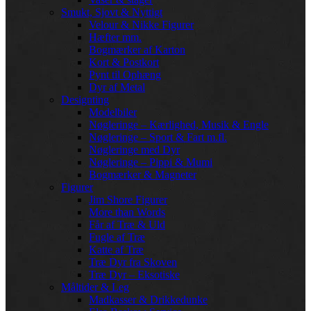
Smukt, Sjovt & Nyttigt
Velour & Nikke Figurer
Hæfter mm.
Bogmærker af Karton
Kort & Postkort
Pynt til Ophæng
Dyr af Metal
Designting
Modelbiler
Nøgleringe – Kærlighed, Musik & Engle
Nøgleringe – Sport & Fart m.fl.
Nøgleringe med Dyr
Nøgleringe – Pippi & Mumi
Bogmærker & Magneter
Figurer
Jim Shore Figurer
More than Words
Får af Træ & Uld
Fugle af Træ
Katte af Træ
Træ Dyr fra Skoven
Træ Dyr – Eksotiske
Måltider & Leg
Madkasser & Drikkedunke