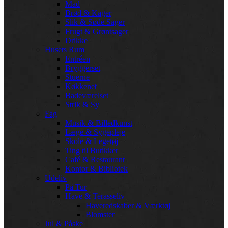
Mad
Brød & Kager
Slik & Søde Sager
Frugt & Grøntsager
Drikke
Husets Rum
Entréen
Bryggerset
Stuerne
Køkkenet
Badeværelset
Strik & Sy
Fag
Musik & Billedkunst
Læge & Sygepleje
Skole & Legetøj
Ting til Butikker
Café & Restaurant
Kontor & Bibliotek
Udeliv
På Tur
Have & Terasseliv
Haveredskaber & Værktøj
Blomster
Jul & Påske