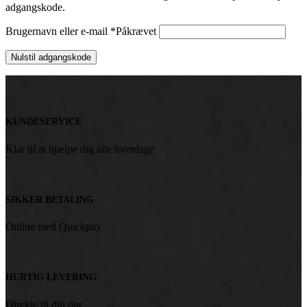
adgangskode.
Brugernavn eller e-mail
*
Påkrævet
Nulstil adgangskode
KUNDESERVICE
Klar til at hjælpe dig alle hverdage
SIKKER BETALING
Online med Quickpay
HURTIG LEVERING
Direkte til din dør