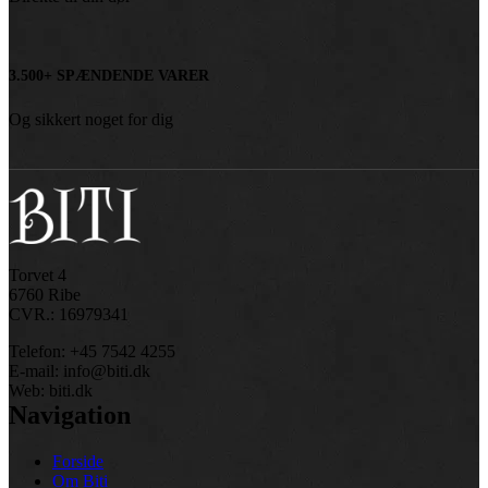
3.500+ SPÆNDENDE VARER
Og sikkert noget for dig
Torvet 4
6760 Ribe
CVR.: 16979341
Telefon: +45 7542 4255
E-mail: info@biti.dk
Web: biti.dk
Navigation
Forside
Om Biti