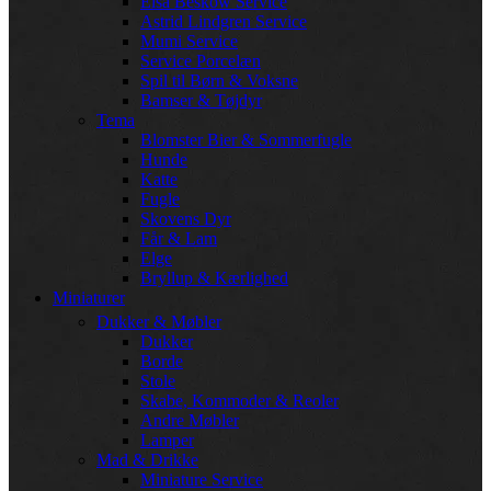
Elsa Beskow Service
Astrid Lindgren Service
Mumi Service
Service Porcelæn
Spil til Børn & Voksne
Bamser & Tøjdyr
Tema
Blomster Bier & Sommerfugle
Hunde
Katte
Fugle
Skovens Dyr
Får & Lam
Elge
Bryllup & Kærlighed
Miniaturer
Dukker & Møbler
Dukker
Borde
Stole
Skabe, Kommoder & Reoler
Andre Møbler
Lamper
Mad & Drikke
Miniature Service