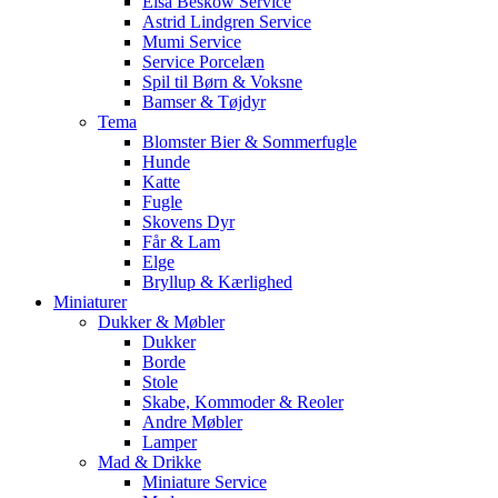
Elsa Beskow Service
Astrid Lindgren Service
Mumi Service
Service Porcelæn
Spil til Børn & Voksne
Bamser & Tøjdyr
Tema
Blomster Bier & Sommerfugle
Hunde
Katte
Fugle
Skovens Dyr
Får & Lam
Elge
Bryllup & Kærlighed
Miniaturer
Dukker & Møbler
Dukker
Borde
Stole
Skabe, Kommoder & Reoler
Andre Møbler
Lamper
Mad & Drikke
Miniature Service