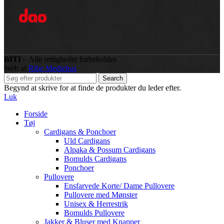
BITI
– Alle rettigheder forbeholdes
Web af
Ribe Mediehus
Search
Begynd at skrive for at finde de produkter du leder efter.
Luk
Forside
Tøj
Cardigans & Ponchoer
Uld Cardigans
Alpaka & Possum Cardigans
Bomulds Cardigans
Ponchoer
Pullovere
Ensfarvede Korte/ Dame Pullovere
Pullovere med Mønster
Unisex & Herrestrik
Bomulds Pullovere
Jakker & Bluser med Knapper