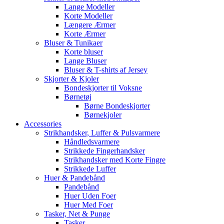
Lange Modeller
Korte Modeller
Længere Ærmer
Korte Ærmer
Bluser & Tunikaer
Korte bluser
Lange Bluser
Bluser & T-shirts af Jersey
Skjorter & Kjoler
Bondeskjorter til Voksne
Børnetøj
Børne Bondeskjorter
Børnekjoler
Accessories
Strikhandsker, Luffer & Pulsvarmere
Håndledsvarmere
Strikkede Fingerhandsker
Strikhandsker med Korte Fingre
Strikkede Luffer
Huer & Pandebånd
Pandebånd
Huer Uden Foer
Huer Med Foer
Tasker, Net & Punge
Tasker