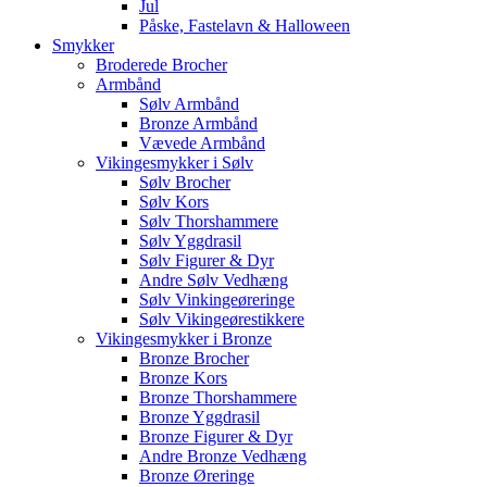
Jul
Påske, Fastelavn & Halloween
Smykker
Broderede Brocher
Armbånd
Sølv Armbånd
Bronze Armbånd
Vævede Armbånd
Vikingesmykker i Sølv
Sølv Brocher
Sølv Kors
Sølv Thorshammere
Sølv Yggdrasil
Sølv Figurer & Dyr
Andre Sølv Vedhæng
Sølv Vinkingeøreringe
Sølv Vikingeørestikkere
Vikingesmykker i Bronze
Bronze Brocher
Bronze Kors
Bronze Thorshammere
Bronze Yggdrasil
Bronze Figurer & Dyr
Andre Bronze Vedhæng
Bronze Øreringe