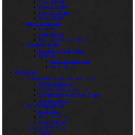
Lange Modeller
Korte Modeller
Længere Ærmer
Korte Ærmer
Bluser & Tunikaer
Korte bluser
Lange Bluser
Bluser & T-shirts af Jersey
Skjorter & Kjoler
Bondeskjorter til Voksne
Børnetøj
Børne Bondeskjorter
Børnekjoler
Accessories
Strikhandsker, Luffer & Pulsvarmere
Håndledsvarmere
Strikkede Fingerhandsker
Strikhandsker med Korte Fingre
Strikkede Luffer
Huer & Pandebånd
Pandebånd
Huer Uden Foer
Huer Med Foer
Tasker, Net & Punge
Tasker