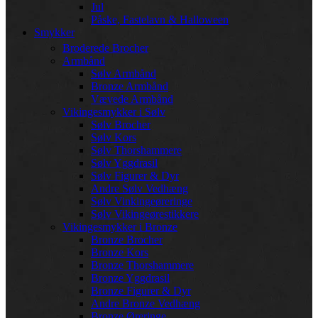
Jul
Påske, Fastelavn & Halloween
Smykker
Broderede Brocher
Armbånd
Sølv Armbånd
Bronze Armbånd
Vævede Armbånd
Vikingesmykker i Sølv
Sølv Brocher
Sølv Kors
Sølv Thorshammere
Sølv Yggdrasil
Sølv Figurer & Dyr
Andre Sølv Vedhæng
Sølv Vinkingeøreringe
Sølv Vikingeørestikkere
Vikingesmykker i Bronze
Bronze Brocher
Bronze Kors
Bronze Thorshammere
Bronze Yggdrasil
Bronze Figurer & Dyr
Andre Bronze Vedhæng
Bronze Øreringe