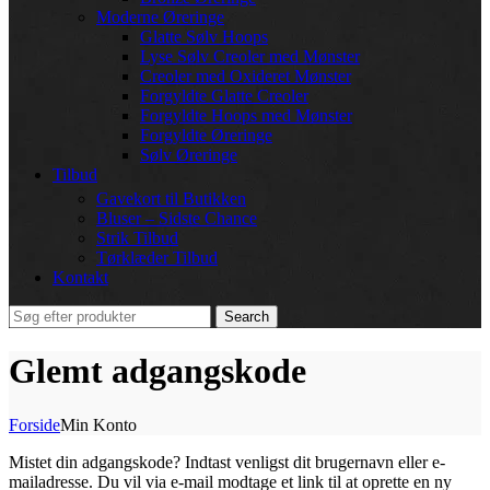
Moderne Øreringe
Glatte Sølv Hoops
Lyse Sølv Creoler med Mønster
Creoler med Oxideret Mønster
Forgyldte Glatte Creoler
Forgyldte Hoops med Mønster
Forgyldte Øreringe
Sølv Øreringe
Tilbud
Gavekort til Butikken
Bluser – Sidste Chance
Strik Tilbud
Tørklæder Tilbud
Kontakt
Search
Glemt adgangskode
Forside
Min Konto
Mistet din adgangskode? Indtast venligst dit brugernavn eller e-
mailadresse. Du vil via e-mail modtage et link til at oprette en ny