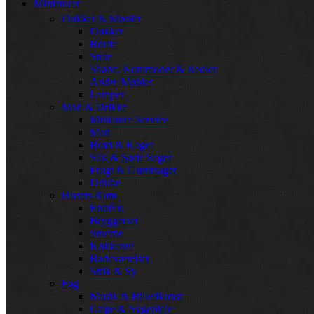
Miniaturer
Dukker & Møbler
Dukker
Borde
Stole
Skabe, Kommoder & Reoler
Andre Møbler
Lamper
Mad & Drikke
Miniature Service
Mad
Brød & Kager
Slik & Søde Sager
Frugt & Grøntsager
Drikke
Husets Rum
Entréen
Bryggerset
Stuerne
Køkkenet
Badeværelset
Strik & Sy
Fag
Musik & Billedkunst
Læge & Sygepleje