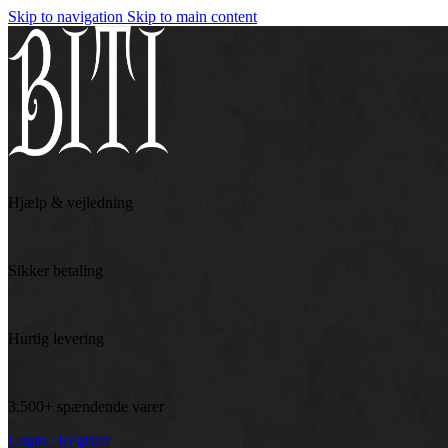
Skip to navigation
Skip to main content
Hjælp & vejledning
Sikker betaling
Hurtig levering
3.500+ spændende varer
Login / Register