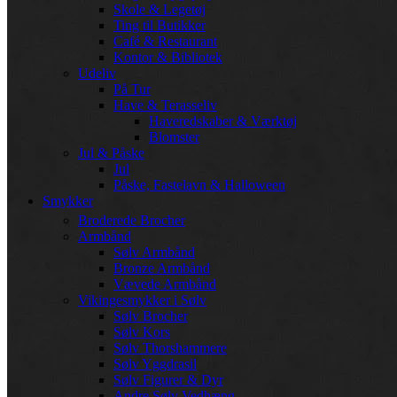
Skole & Legetøj
Ting til Butikker
Café & Restaurant
Kontor & Bibliotek
Udeliv
På Tur
Have & Terasseliv
Haveredskaber & Værktøj
Blomster
Jul & Påske
Jul
Påske, Fastelavn & Halloween
Smykker
Broderede Brocher
Armbånd
Sølv Armbånd
Bronze Armbånd
Vævede Armbånd
Vikingesmykker i Sølv
Sølv Brocher
Sølv Kors
Sølv Thorshammere
Sølv Yggdrasil
Sølv Figurer & Dyr
Andre Sølv Vedhæng