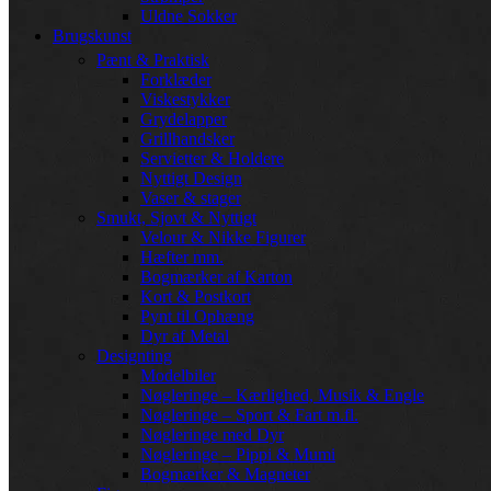
Uldne Sokker
Brugskunst
Pænt & Praktisk
Forklæder
Viskestykker
Grydelapper
Grillhandsker
Servietter & Holdere
Nyttigt Design
Vaser & stager
Smukt, Sjovt & Nyttigt
Velour & Nikke Figurer
Hæfter mm.
Bogmærker af Karton
Kort & Postkort
Pynt til Ophæng
Dyr af Metal
Designting
Modelbiler
Nøgleringe – Kærlighed, Musik & Engle
Nøgleringe – Sport & Fart m.fl.
Nøgleringe med Dyr
Nøgleringe – Pippi & Mumi
Bogmærker & Magneter