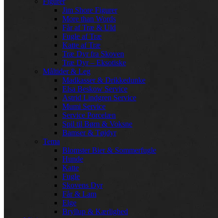
Figurer
Jim Shore Figurer
More than Words
Får af Træ & Uld
Fugle af Træ
Katte af Træ
Træ Dyr fra Skoven
Træ Dyr – Eksotiske
Måltider & Leg
Madkasser & Drikkedunke
Elsa Beskow Service
Astrid Lindgren Service
Mumi Service
Service Porcelæn
Spil til Børn & Voksne
Bamser & Tøjdyr
Tema
Blomster Bier & Sommerfugle
Hunde
Katte
Fugle
Skovens Dyr
Får & Lam
Elge
Bryllup & Kærlighed