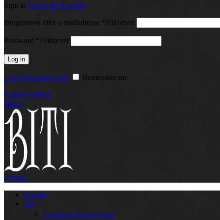
Sign in
Create an Account
Brugernavn eller e-mailadresse
*
Påkrævet
Password
*
Påkrævet
Log in
Lost your password?
Remember me
0
items
0,00
kr.
Menu
0
items
Forside
Tøj
Cardigans & Ponchoer