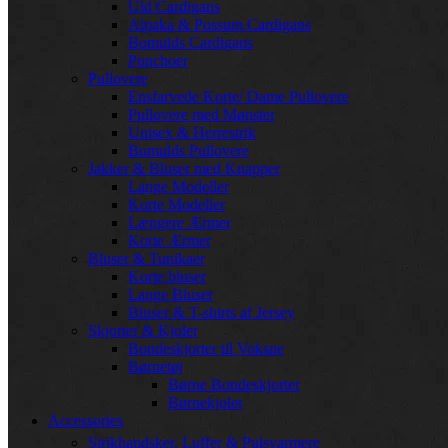
Uld Cardigans
Alpaka & Possum Cardigans
Bomulds Cardigans
Ponchoer
Pullovere
Ensfarvede Korte/ Dame Pullovere
Pullovere med Mønster
Unisex & Herrestrik
Bomulds Pullovere
Jakker & Bluser med Knapper
Lange Modeller
Korte Modeller
Længere Ærmer
Korte Ærmer
Bluser & Tunikaer
Korte bluser
Lange Bluser
Bluser & T-shirts af Jersey
Skjorter & Kjoler
Bondeskjorter til Voksne
Børnetøj
Børne Bondeskjorter
Børnekjoler
Accessories
Strikhandsker, Luffer & Pulsvarmere