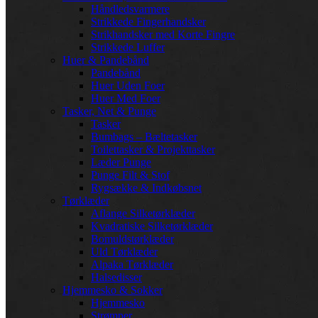
Håndledsvarmere
Strikkede Fingerhandsker
Strikhandsker med Korte Fingre
Strikkede Luffer
Huer & Pandebånd
Pandebånd
Huer Uden Foer
Huer Med Foer
Tasker, Net & Punge
Tasker
Bumbags – Bæltetasker
Toilettasker & Projekttasker
Læder Punge
Punge Filt & Stof
Rygsække & Indkøbsnet
Tørklæder
Aflange Silketørklæder
Kvadratiske Silketørklæder
Bomuldstørklæder
Uld Tørklæder
Alpaka Tørklæder
Halsedisser
Hjemmesko & Sokker
Hjemmesko
Strømper