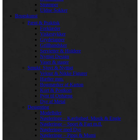
Strømper
Uldne Sokker
Brugskunst
Pænt & Praktisk
Forklæder
Viskestykker
Grydelapper
Grillhandsker
Servietter & Holdere
Nyttigt Design
Vaser & stager
Smukt, Sjovt & Nyttigt
Velour & Nikke Figurer
Hæfter mm.
Bogmærker af Karton
Kort & Postkort
Pynt til Ophæng
Dyr af Metal
Designting
Modelbiler
Nøgleringe – Kærlighed, Musik & Engle
Nøgleringe – Sport & Fart m.fl.
Nøgleringe med Dyr
Nøgleringe – Pippi & Mumi