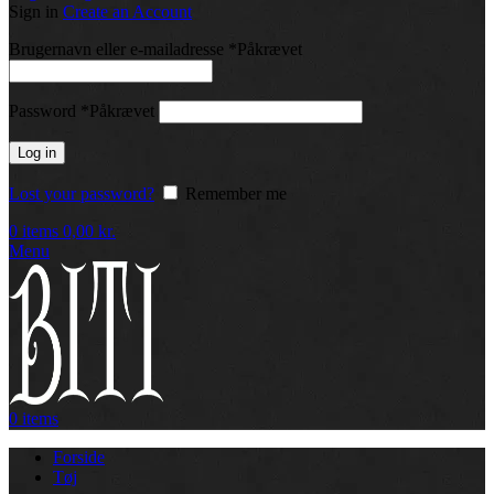
Sign in
Create an Account
Brugernavn eller e-mailadresse
*
Påkrævet
Password
*
Påkrævet
Log in
Lost your password?
Remember me
0
items
0,00
kr.
Menu
0
items
Forside
Tøj