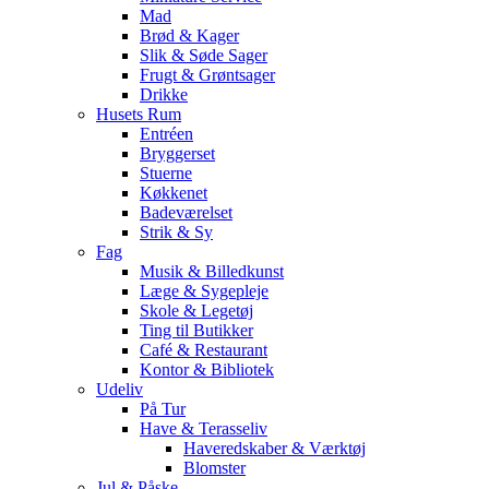
Mad
Brød & Kager
Slik & Søde Sager
Frugt & Grøntsager
Drikke
Husets Rum
Entréen
Bryggerset
Stuerne
Køkkenet
Badeværelset
Strik & Sy
Fag
Musik & Billedkunst
Læge & Sygepleje
Skole & Legetøj
Ting til Butikker
Café & Restaurant
Kontor & Bibliotek
Udeliv
På Tur
Have & Terasseliv
Haveredskaber & Værktøj
Blomster
Jul & Påske