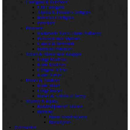
Cardigans & Ponchoer
Uld Cardigans
Alpaka & Possum Cardigans
Bomulds Cardigans
Ponchoer
Pullovere
Ensfarvede Korte/ Dame Pullovere
Pullovere med Mønster
Unisex & Herrestrik
Bomulds Pullovere
Jakker & Bluser med Knapper
Lange Modeller
Korte Modeller
Længere Ærmer
Korte Ærmer
Bluser & Tunikaer
Korte bluser
Lange Bluser
Bluser & T-shirts af Jersey
Skjorter & Kjoler
Bondeskjorter til Voksne
Børnetøj
Børne Bondeskjorter
Børnekjoler
Accessories