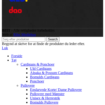
BITI
– Alle rettigheder forbeholdes
Web af
Ribe Mediehus
Search
Begynd at skrive for at finde de produkter du leder efter.
Luk
Forside
Tøj
Cardigans & Ponchoer
Uld Cardigans
Alpaka & Possum Cardigans
Bomulds Cardigans
Ponchoer
Pullovere
Ensfarvede Korte/ Dame Pullovere
Pullovere med Mønster
Unisex & Herrestrik
Bomulds Pullovere