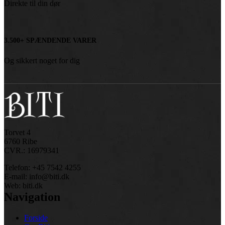
Direkte til din dør
3.500+ SPÆNDENDE VARER
Og sikkert noget for dig
Torvet 4
6760 Ribe
CVR.: 16979341
Telefon: +45 7542 4255
E-mail: info@biti.dk
Web: biti.dk
Navigation
Forside