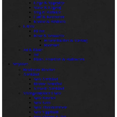
Læge & Sygepleje
Skole & Legetøj
Ting til Butikker
Café & Restaurant
Kontor & Bibliotek
Udeliv
På Tur
Have & Terasseliv
Haveredskaber & Værktøj
Blomster
Jul & Påske
Jul
Påske, Fastelavn & Halloween
Smykker
Broderede Brocher
Armbånd
Sølv Armbånd
Bronze Armbånd
Vævede Armbånd
Vikingesmykker i Sølv
Sølv Brocher
Sølv Kors
Sølv Thorshammere
Sølv Yggdrasil
Sølv Figurer & Dyr