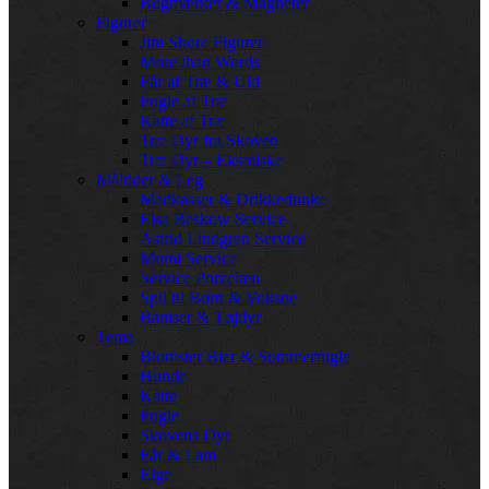
Bogmærker & Magneter
Figurer
Jim Shore Figurer
More than Words
Får af Træ & Uld
Fugle af Træ
Katte af Træ
Træ Dyr fra Skoven
Træ Dyr – Eksotiske
Måltider & Leg
Madkasser & Drikkedunke
Elsa Beskow Service
Astrid Lindgren Service
Mumi Service
Service Porcelæn
Spil til Børn & Voksne
Bamser & Tøjdyr
Tema
Blomster Bier & Sommerfugle
Hunde
Katte
Fugle
Skovens Dyr
Får & Lam
Elge