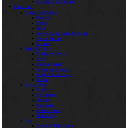
Bryllup & Kærlighed
Miniaturer
Dukker & Møbler
Dukker
Borde
Stole
Skabe, Kommoder & Reoler
Andre Møbler
Lamper
Mad & Drikke
Miniature Service
Mad
Brød & Kager
Slik & Søde Sager
Frugt & Grøntsager
Drikke
Husets Rum
Entréen
Bryggerset
Stuerne
Køkkenet
Badeværelset
Strik & Sy
Fag
Musik & Billedkunst