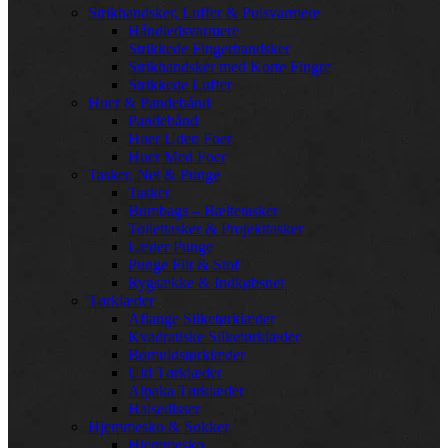
Strikhandsker, Luffer & Pulsvarmere
Håndledsvarmere
Strikkede Fingerhandsker
Strikhandsker med Korte Fingre
Strikkede Luffer
Huer & Pandebånd
Pandebånd
Huer Uden Foer
Huer Med Foer
Tasker, Net & Punge
Tasker
Bumbags – Bæltetasker
Toilettasker & Projekttasker
Læder Punge
Punge Filt & Stof
Rygsække & Indkøbsnet
Tørklæder
Aflange Silketørklæder
Kvadratiske Silketørklæder
Bomuldstørklæder
Uld Tørklæder
Alpaka Tørklæder
Halsedisser
Hjemmesko & Sokker
Hjemmesko