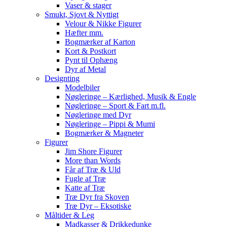
Vaser & stager
Smukt, Sjovt & Nyttigt
Velour & Nikke Figurer
Hæfter mm.
Bogmærker af Karton
Kort & Postkort
Pynt til Ophæng
Dyr af Metal
Designting
Modelbiler
Nøgleringe – Kærlighed, Musik & Engle
Nøgleringe – Sport & Fart m.fl.
Nøgleringe med Dyr
Nøgleringe – Pippi & Mumi
Bogmærker & Magneter
Figurer
Jim Shore Figurer
More than Words
Får af Træ & Uld
Fugle af Træ
Katte af Træ
Træ Dyr fra Skoven
Træ Dyr – Eksotiske
Måltider & Leg
Madkasser & Drikkedunke