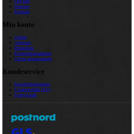
Om Biti
Historie
Kontakt
Min konto
Ordrer
Adresser
Ønskeliste
Kontoinformationer
Glemt adgangskode
Kundeservice
Handelsbetingelser
Cookiepolitik (EU)
Fortryd køb