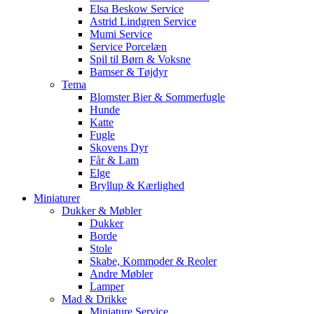
Elsa Beskow Service
Astrid Lindgren Service
Mumi Service
Service Porcelæn
Spil til Børn & Voksne
Bamser & Tøjdyr
Tema
Blomster Bier & Sommerfugle
Hunde
Katte
Fugle
Skovens Dyr
Får & Lam
Elge
Bryllup & Kærlighed
Miniaturer
Dukker & Møbler
Dukker
Borde
Stole
Skabe, Kommoder & Reoler
Andre Møbler
Lamper
Mad & Drikke
Miniature Service