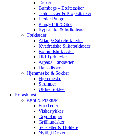
Tasker
Bumbags – Bæltetasker
Toilettasker & Projekttasker
Læder Punge
Punge Filt & Stof
Rygsække & Indkøbsnet
Tørklæder
Aflange Silketørklæder
Kvadratiske Silketørklæder
Bomuldstørklæder
Uld Tørklæder
Alpaka Tørklæder
Halsedisser
Hjemmesko & Sokker
Hjemmesko
Strømper
Uldne Sokker
Brugskunst
Pænt & Praktisk
Forklæder
Viskestykker
Grydelapper
Grillhandsker
Servietter & Holdere
Nyttigt Design