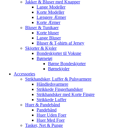
Jakker & Bluser med Knapper
Lange Modeller
Korte Modeller
Længere Ærmer
Korte Ærmer
Bluser & Tunikaer
Korte bluser
Lange Bluser
Bluser & T-shirts af Jersey
Skjorter & Kjoler
Bondeskjorter til Voksne
Børnetøj
Børne Bondeskjorter
Børnekjoler
Accessories
Strikhandsker, Luffer & Pulsvarmere
Håndledsvarmere
Strikkede Fingerhandsker
Strikhandsker med Korte Fingre
Strikkede Luffer
Huer & Pandebånd
Pandebånd
Huer Uden Foer
Huer Med Foer
Tasker, Net & Punge