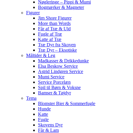
Nøgleringe – Pippi & Mumi
Bogmærker & Magneter
Figurer
Jim Shore Figurer
More than Words
Får af Træ & Uld
Fugle af Træ
Katte af Træ
Træ Dyr fra Skoven
Træ Dyr – Eksotiske
Måltider & Leg
Madkasser & Drikkedunke
Elsa Beskow Service
Astrid Lindgren Service
Mumi Service
Service Porcelæn
Spil til Børn & Voksne
Bamser & Tøjdyr
Tema
Blomster Bier & Sommerfugle
Hunde
Katte
Fugle
Skovens Dyr
Får & Lam