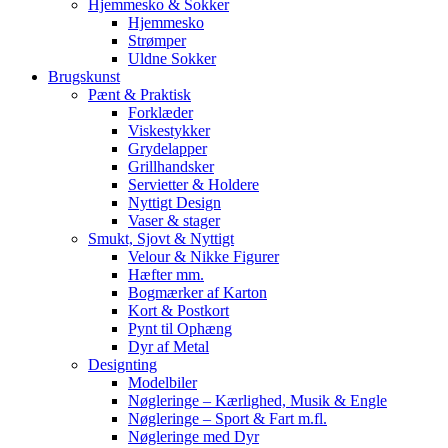
Hjemmesko & Sokker
Hjemmesko
Strømper
Uldne Sokker
Brugskunst
Pænt & Praktisk
Forklæder
Viskestykker
Grydelapper
Grillhandsker
Servietter & Holdere
Nyttigt Design
Vaser & stager
Smukt, Sjovt & Nyttigt
Velour & Nikke Figurer
Hæfter mm.
Bogmærker af Karton
Kort & Postkort
Pynt til Ophæng
Dyr af Metal
Designting
Modelbiler
Nøgleringe – Kærlighed, Musik & Engle
Nøgleringe – Sport & Fart m.fl.
Nøgleringe med Dyr