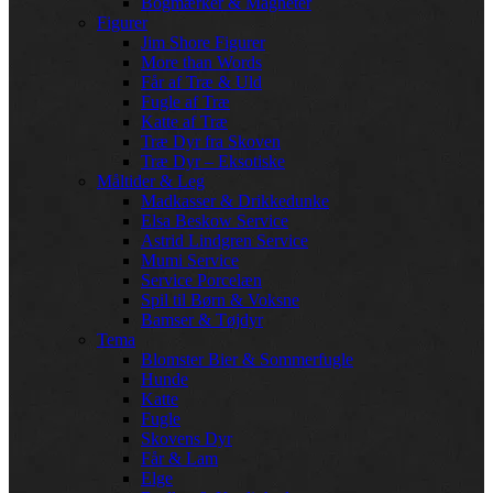
Bogmærker & Magneter
Figurer
Jim Shore Figurer
More than Words
Får af Træ & Uld
Fugle af Træ
Katte af Træ
Træ Dyr fra Skoven
Træ Dyr – Eksotiske
Måltider & Leg
Madkasser & Drikkedunke
Elsa Beskow Service
Astrid Lindgren Service
Mumi Service
Service Porcelæn
Spil til Børn & Voksne
Bamser & Tøjdyr
Tema
Blomster Bier & Sommerfugle
Hunde
Katte
Fugle
Skovens Dyr
Får & Lam
Elge