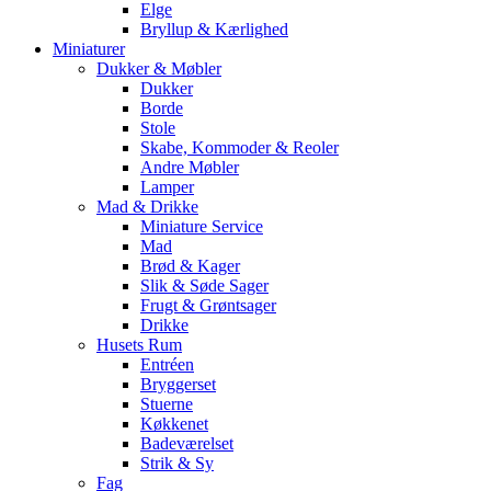
Elge
Bryllup & Kærlighed
Miniaturer
Dukker & Møbler
Dukker
Borde
Stole
Skabe, Kommoder & Reoler
Andre Møbler
Lamper
Mad & Drikke
Miniature Service
Mad
Brød & Kager
Slik & Søde Sager
Frugt & Grøntsager
Drikke
Husets Rum
Entréen
Bryggerset
Stuerne
Køkkenet
Badeværelset
Strik & Sy
Fag