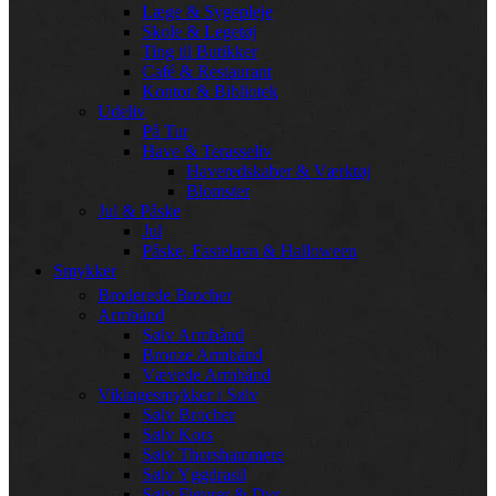
Læge & Sygepleje
Skole & Legetøj
Ting til Butikker
Café & Restaurant
Kontor & Bibliotek
Udeliv
På Tur
Have & Terasseliv
Haveredskaber & Værktøj
Blomster
Jul & Påske
Jul
Påske, Fastelavn & Halloween
Smykker
Broderede Brocher
Armbånd
Sølv Armbånd
Bronze Armbånd
Vævede Armbånd
Vikingesmykker i Sølv
Sølv Brocher
Sølv Kors
Sølv Thorshammere
Sølv Yggdrasil
Sølv Figurer & Dyr