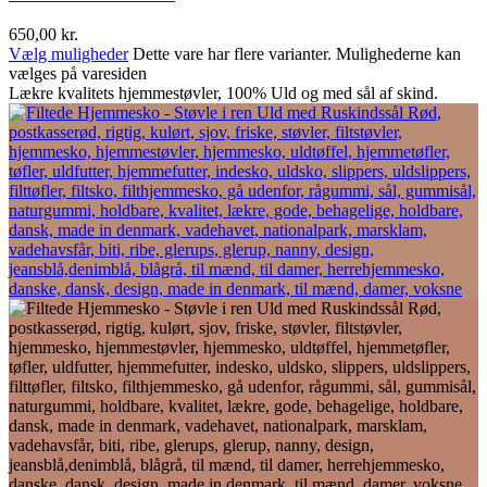
650,00
kr.
Vælg muligheder
Dette vare har flere varianter. Mulighederne kan
vælges på varesiden
Lækre kvalitets hjemmestøvler, 100% Uld og med sål af skind.