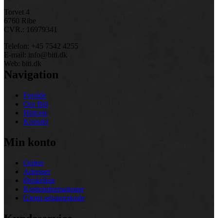
Torvet 4
6760 Ribe
CVR.: 16979341
Telefon: +45 7542 4255
E-mail: info@biti.dk
Web: biti.dk
Navigation
Forside
Om Biti
Historie
Kontakt
Min konto
Ordrer
Adresser
Ønskeliste
Kontoinformationer
Glemt adgangskode