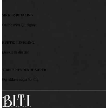
SIKKER BETALING
Online med Quickpay
HURTIG LEVERING
Direkte til din dør
3.500+ SPÆNDENDE VARER
Og sikkert noget for dig