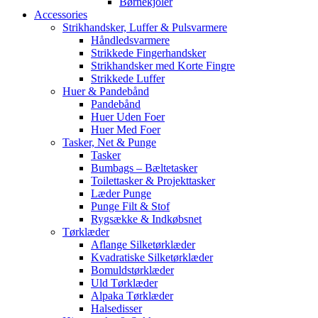
Børnekjoler
Accessories
Strikhandsker, Luffer & Pulsvarmere
Håndledsvarmere
Strikkede Fingerhandsker
Strikhandsker med Korte Fingre
Strikkede Luffer
Huer & Pandebånd
Pandebånd
Huer Uden Foer
Huer Med Foer
Tasker, Net & Punge
Tasker
Bumbags – Bæltetasker
Toilettasker & Projekttasker
Læder Punge
Punge Filt & Stof
Rygsække & Indkøbsnet
Tørklæder
Aflange Silketørklæder
Kvadratiske Silketørklæder
Bomuldstørklæder
Uld Tørklæder
Alpaka Tørklæder
Halsedisser