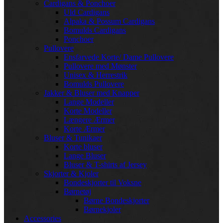
Cardigans & Ponchoer
Uld Cardigans
Alpaka & Possum Cardigans
Bomulds Cardigans
Ponchoer
Pullovere
Ensfarvede Korte/ Dame Pullovere
Pullovere med Mønster
Unisex & Herrestrik
Bomulds Pullovere
Jakker & Bluser med Knapper
Lange Modeller
Korte Modeller
Længere Ærmer
Korte Ærmer
Bluser & Tunikaer
Korte bluser
Lange Bluser
Bluser & T-shirts af Jersey
Skjorter & Kjoler
Bondeskjorter til Voksne
Børnetøj
Børne Bondeskjorter
Børnekjoler
Accessories