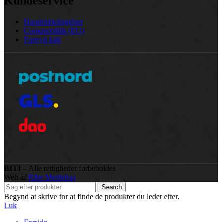
Kundeservice
Handelsbetingelser
Cookiepolitik (EU)
Fortryd køb
BITI
– Alle rettigheder forbeholdes
Web af
Ribe Mediehus
Search
Begynd at skrive for at finde de produkter du leder efter.
Luk