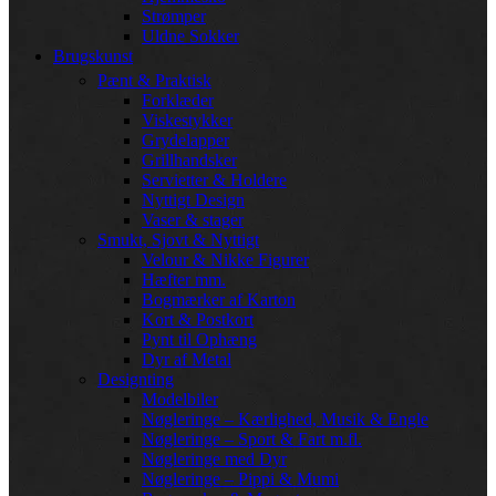
Strømper
Uldne Sokker
Brugskunst
Pænt & Praktisk
Forklæder
Viskestykker
Grydelapper
Grillhandsker
Servietter & Holdere
Nyttigt Design
Vaser & stager
Smukt, Sjovt & Nyttigt
Velour & Nikke Figurer
Hæfter mm.
Bogmærker af Karton
Kort & Postkort
Pynt til Ophæng
Dyr af Metal
Designting
Modelbiler
Nøgleringe – Kærlighed, Musik & Engle
Nøgleringe – Sport & Fart m.fl.
Nøgleringe med Dyr
Nøgleringe – Pippi & Mumi