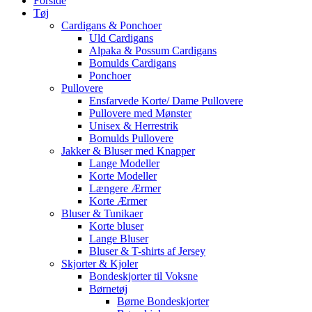
Forside
Tøj
Cardigans & Ponchoer
Uld Cardigans
Alpaka & Possum Cardigans
Bomulds Cardigans
Ponchoer
Pullovere
Ensfarvede Korte/ Dame Pullovere
Pullovere med Mønster
Unisex & Herrestrik
Bomulds Pullovere
Jakker & Bluser med Knapper
Lange Modeller
Korte Modeller
Længere Ærmer
Korte Ærmer
Bluser & Tunikaer
Korte bluser
Lange Bluser
Bluser & T-shirts af Jersey
Skjorter & Kjoler
Bondeskjorter til Voksne
Børnetøj
Børne Bondeskjorter