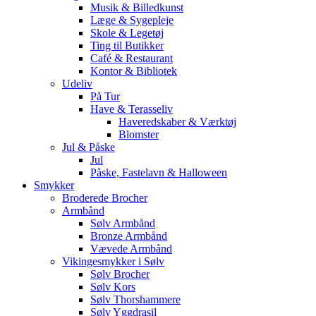
Musik & Billedkunst
Læge & Sygepleje
Skole & Legetøj
Ting til Butikker
Café & Restaurant
Kontor & Bibliotek
Udeliv
På Tur
Have & Terasseliv
Haveredskaber & Værktøj
Blomster
Jul & Påske
Jul
Påske, Fastelavn & Halloween
Smykker
Broderede Brocher
Armbånd
Sølv Armbånd
Bronze Armbånd
Vævede Armbånd
Vikingesmykker i Sølv
Sølv Brocher
Sølv Kors
Sølv Thorshammere
Sølv Yggdrasil