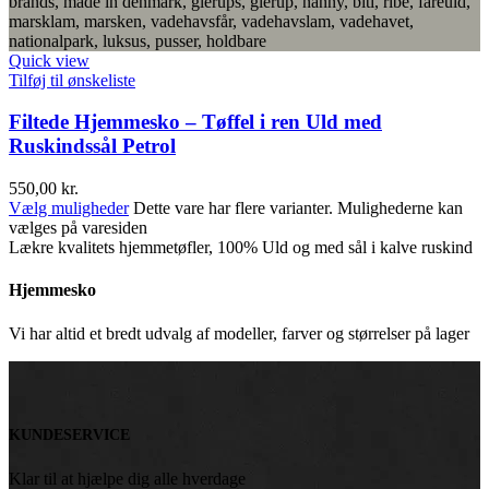
Quick view
Tilføj til ønskeliste
Filtede Hjemmesko – Tøffel i ren Uld med
Ruskindssål Petrol
550,00
kr.
Vælg muligheder
Dette vare har flere varianter. Mulighederne kan
vælges på varesiden
Lækre kvalitets hjemmetøfler, 100% Uld og med sål i kalve ruskind
Hjemmesko
Vi har altid et bredt udvalg af modeller, farver og størrelser på lager
KUNDESERVICE
Klar til at hjælpe dig alle hverdage