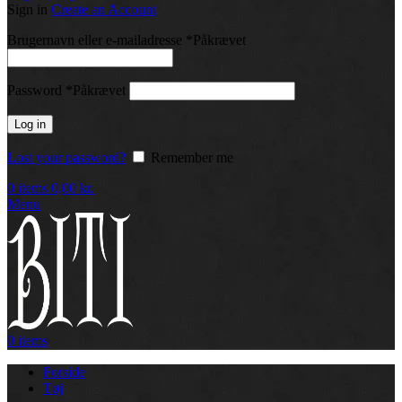
Sign in
Create an Account
Brugernavn eller e-mailadresse
*
Påkrævet
Password
*
Påkrævet
Log in
Lost your password?
Remember me
0
items
0,00
kr.
Menu
0
items
Forside
Tøj