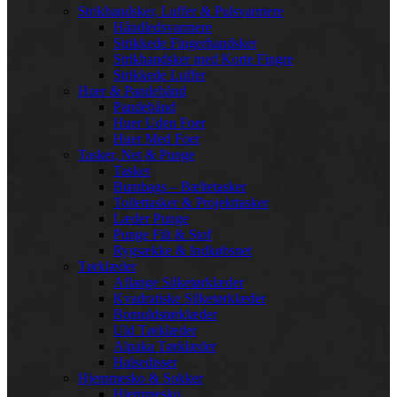
Strikhandsker, Luffer & Pulsvarmere
Håndledsvarmere
Strikkede Fingerhandsker
Strikhandsker med Korte Fingre
Strikkede Luffer
Huer & Pandebånd
Pandebånd
Huer Uden Foer
Huer Med Foer
Tasker, Net & Punge
Tasker
Bumbags – Bæltetasker
Toilettasker & Projekttasker
Læder Punge
Punge Filt & Stof
Rygsække & Indkøbsnet
Tørklæder
Aflange Silketørklæder
Kvadratiske Silketørklæder
Bomuldstørklæder
Uld Tørklæder
Alpaka Tørklæder
Halsedisser
Hjemmesko & Sokker
Hjemmesko