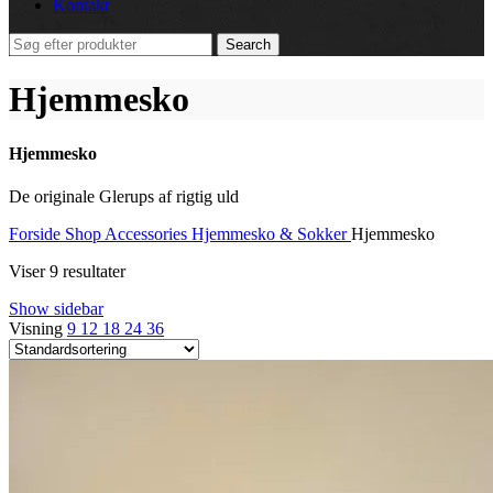
Kontakt
Search
Hjemmesko
Hjemmesko
De originale Glerups af rigtig uld
Forside
Shop
Accessories
Hjemmesko & Sokker
Hjemmesko
Viser 9 resultater
Show sidebar
Visning
9
12
18
24
36