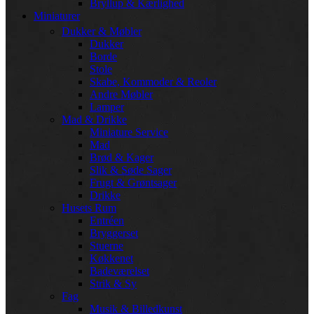
Bryllup & Kærlighed
Miniaturer
Dukker & Møbler
Dukker
Borde
Stole
Skabe, Kommoder & Reoler
Andre Møbler
Lamper
Mad & Drikke
Miniature Service
Mad
Brød & Kager
Slik & Søde Sager
Frugt & Grøntsager
Drikke
Husets Rum
Entréen
Bryggerset
Stuerne
Køkkenet
Badeværelset
Strik & Sy
Fag
Musik & Billedkunst