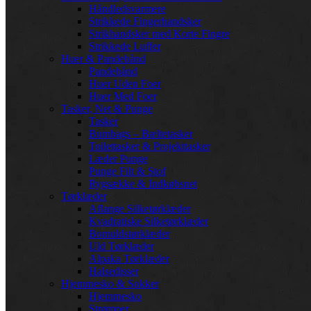
Håndledsvarmere
Strikkede Fingerhandsker
Strikhandsker med Korte Fingre
Strikkede Luffer
Huer & Pandebånd
Pandebånd
Huer Uden Foer
Huer Med Foer
Tasker, Net & Punge
Tasker
Bumbags – Bæltetasker
Toilettasker & Projekttasker
Læder Punge
Punge Filt & Stof
Rygsække & Indkøbsnet
Tørklæder
Aflange Silketørklæder
Kvadratiske Silketørklæder
Bomuldstørklæder
Uld Tørklæder
Alpaka Tørklæder
Halsedisser
Hjemmesko & Sokker
Hjemmesko
Strømper