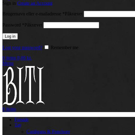
Sign in
Create an Account
Brugernavn eller e-mailadresse
*
Påkrævet
Password
*
Påkrævet
Log in
Lost your password?
Remember me
0
items
0,00
kr.
Menu
0
items
Forside
Tøj
Cardigans & Ponchoer