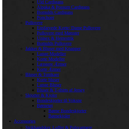
Uld Cardigans
Alpaka & Possum Cardigans
Bomulds Cardigans
Ponchoer
Pullovere
Ensfarvede Korte/ Dame Pullovere
Pullovere med Mønster
Unisex & Herrestrik
Bomulds Pullovere
Jakker & Bluser med Knapper
Lange Modeller
Korte Modeller
Længere Ærmer
Korte Ærmer
Bluser & Tunikaer
Korte bluser
Lange Bluser
Bluser & T-shirts af Jersey
Skjorter & Kjoler
Bondeskjorter til Voksne
Børnetøj
Børne Bondeskjorter
Børnekjoler
Accessories
Strikhandsker, Luffer & Pulsvarmere