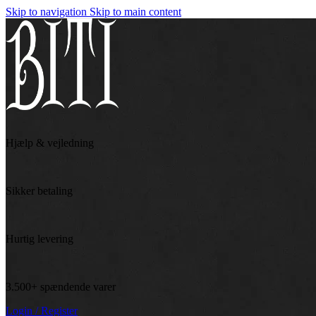
Skip to navigation
Skip to main content
Hjælp & vejledning
Sikker betaling
Hurtig levering
3.500+ spændende varer
Login / Register