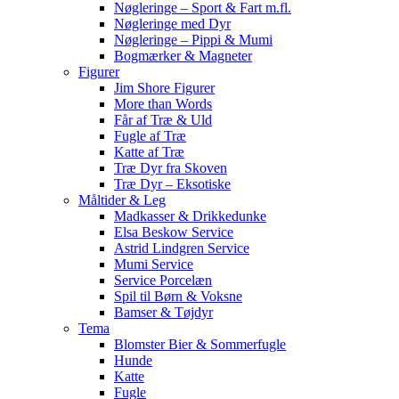
Nøgleringe – Sport & Fart m.fl.
Nøgleringe med Dyr
Nøgleringe – Pippi & Mumi
Bogmærker & Magneter
Figurer
Jim Shore Figurer
More than Words
Får af Træ & Uld
Fugle af Træ
Katte af Træ
Træ Dyr fra Skoven
Træ Dyr – Eksotiske
Måltider & Leg
Madkasser & Drikkedunke
Elsa Beskow Service
Astrid Lindgren Service
Mumi Service
Service Porcelæn
Spil til Børn & Voksne
Bamser & Tøjdyr
Tema
Blomster Bier & Sommerfugle
Hunde
Katte
Fugle