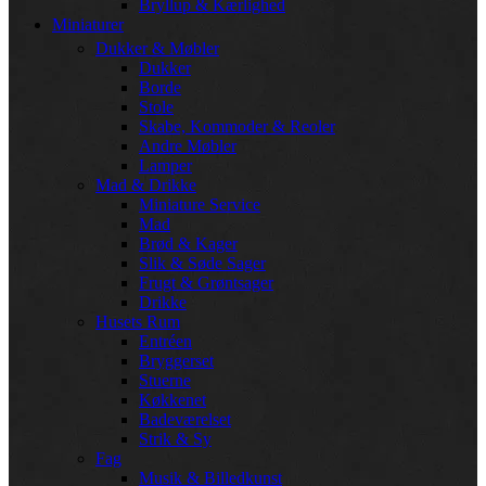
Bryllup & Kærlighed
Miniaturer
Dukker & Møbler
Dukker
Borde
Stole
Skabe, Kommoder & Reoler
Andre Møbler
Lamper
Mad & Drikke
Miniature Service
Mad
Brød & Kager
Slik & Søde Sager
Frugt & Grøntsager
Drikke
Husets Rum
Entréen
Bryggerset
Stuerne
Køkkenet
Badeværelset
Strik & Sy
Fag
Musik & Billedkunst