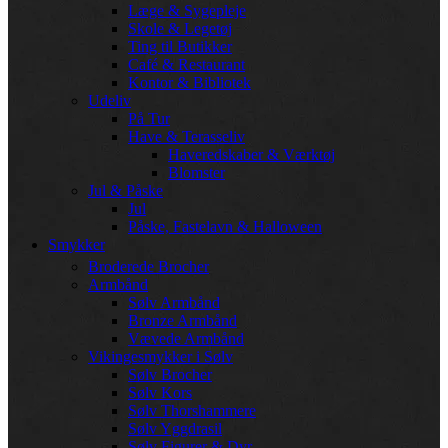
Læge & Sygepleje
Skole & Legetøj
Ting til Butikker
Café & Restaurant
Kontor & Bibliotek
Udeliv
På Tur
Have & Terasseliv
Haveredskaber & Værktøj
Blomster
Jul & Påske
Jul
Påske, Fastelavn & Halloween
Smykker
Broderede Brocher
Armbånd
Sølv Armbånd
Bronze Armbånd
Vævede Armbånd
Vikingesmykker i Sølv
Sølv Brocher
Sølv Kors
Sølv Thorshammere
Sølv Yggdrasil
Sølv Figurer & Dyr