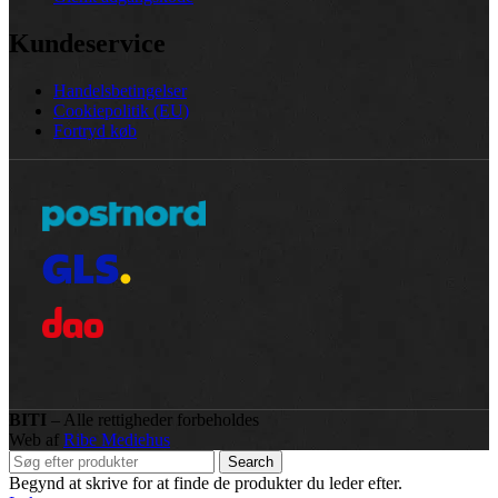
Kundeservice
Handelsbetingelser
Cookiepolitik (EU)
Fortryd køb
BITI
– Alle rettigheder forbeholdes
Web af
Ribe Mediehus
Search
Begynd at skrive for at finde de produkter du leder efter.