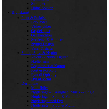
Strømper
Uldne Sokker
Brugskunst
Pænt & Praktisk
Forklæder
Viskestykker
Grydelapper
Grillhandsker
Servietter & Holdere
Nyttigt Design
Vaser & stager
Smukt, Sjovt & Nyttigt
Velour & Nikke Figurer
Hæfter mm.
Bogmærker af Karton
Kort & Postkort
Pynt til Ophæng
Dyr af Metal
Designting
Modelbiler
Nøgleringe – Kærlighed, Musik & Engle
Nøgleringe – Sport & Fart m.fl.
Nøgleringe med Dyr
Nøgleringe – Pippi & Mumi