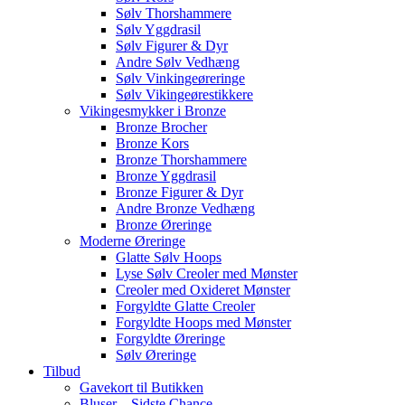
Sølv Thorshammere
Sølv Yggdrasil
Sølv Figurer & Dyr
Andre Sølv Vedhæng
Sølv Vinkingeøreringe
Sølv Vikingeørestikkere
Vikingesmykker i Bronze
Bronze Brocher
Bronze Kors
Bronze Thorshammere
Bronze Yggdrasil
Bronze Figurer & Dyr
Andre Bronze Vedhæng
Bronze Øreringe
Moderne Øreringe
Glatte Sølv Hoops
Lyse Sølv Creoler med Mønster
Creoler med Oxideret Mønster
Forgyldte Glatte Creoler
Forgyldte Hoops med Mønster
Forgyldte Øreringe
Sølv Øreringe
Tilbud
Gavekort til Butikken
Bluser – Sidste Chance