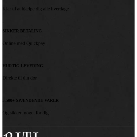
Klar til at hjælpe dig alle hverdage
SIKKER BETALING
Online med Quickpay
HURTIG LEVERING
Direkte til din dør
3.500+ SPÆNDENDE VARER
Og sikkert noget for dig