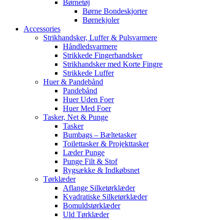
Børnetøj
Børne Bondeskjorter
Børnekjoler
Accessories
Strikhandsker, Luffer & Pulsvarmere
Håndledsvarmere
Strikkede Fingerhandsker
Strikhandsker med Korte Fingre
Strikkede Luffer
Huer & Pandebånd
Pandebånd
Huer Uden Foer
Huer Med Foer
Tasker, Net & Punge
Tasker
Bumbags – Bæltetasker
Toilettasker & Projekttasker
Læder Punge
Punge Filt & Stof
Rygsække & Indkøbsnet
Tørklæder
Aflange Silketørklæder
Kvadratiske Silketørklæder
Bomuldstørklæder
Uld Tørklæder