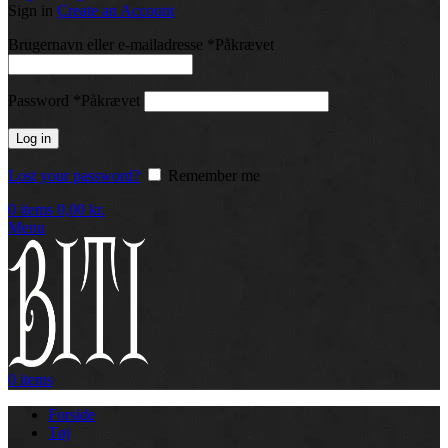
Sign in
Create an Account
Brugernavn eller e-mailadresse
*
Påkrævet
Password
*
Påkrævet
Log in
Lost your password?
Remember me
0
items
0,00
kr.
Menu
0
items
Forside
Tøj