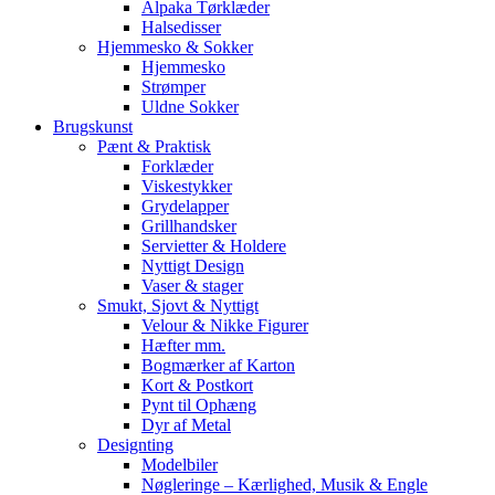
Alpaka Tørklæder
Halsedisser
Hjemmesko & Sokker
Hjemmesko
Strømper
Uldne Sokker
Brugskunst
Pænt & Praktisk
Forklæder
Viskestykker
Grydelapper
Grillhandsker
Servietter & Holdere
Nyttigt Design
Vaser & stager
Smukt, Sjovt & Nyttigt
Velour & Nikke Figurer
Hæfter mm.
Bogmærker af Karton
Kort & Postkort
Pynt til Ophæng
Dyr af Metal
Designting
Modelbiler
Nøgleringe – Kærlighed, Musik & Engle