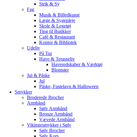
Strik & Sy
Fag
Musik & Billedkunst
Læge & Sygepleje
Skole & Legetøj
Ting til Butikker
Café & Restaurant
Kontor & Bibliotek
Udeliv
På Tur
Have & Terasseliv
Haveredskaber & Værktøj
Blomster
Jul & Påske
Jul
Påske, Fastelavn & Halloween
Smykker
Broderede Brocher
Armbånd
Sølv Armbånd
Bronze Armbånd
Vævede Armbånd
Vikingesmykker i Sølv
Sølv Brocher
Sølv Kors