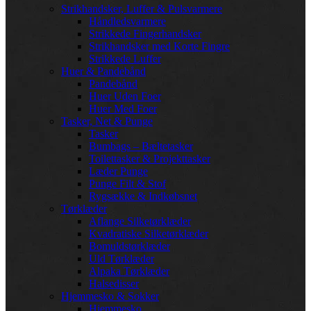
Strikhandsker, Luffer & Pulsvarmere
Håndledsvarmere
Strikkede Fingerhandsker
Strikhandsker med Korte Fingre
Strikkede Luffer
Huer & Pandebånd
Pandebånd
Huer Uden Foer
Huer Med Foer
Tasker, Net & Punge
Tasker
Bumbags – Bæltetasker
Toilettasker & Projekttasker
Læder Punge
Punge Filt & Stof
Rygsække & Indkøbsnet
Tørklæder
Aflange Silketørklæder
Kvadratiske Silketørklæder
Bomuldstørklæder
Uld Tørklæder
Alpaka Tørklæder
Halsedisser
Hjemmesko & Sokker
Hjemmesko