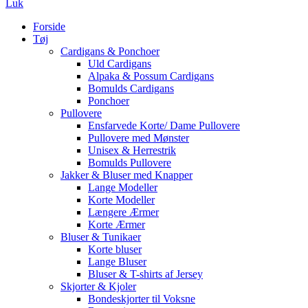
Luk
Forside
Tøj
Cardigans & Ponchoer
Uld Cardigans
Alpaka & Possum Cardigans
Bomulds Cardigans
Ponchoer
Pullovere
Ensfarvede Korte/ Dame Pullovere
Pullovere med Mønster
Unisex & Herrestrik
Bomulds Pullovere
Jakker & Bluser med Knapper
Lange Modeller
Korte Modeller
Længere Ærmer
Korte Ærmer
Bluser & Tunikaer
Korte bluser
Lange Bluser
Bluser & T-shirts af Jersey
Skjorter & Kjoler
Bondeskjorter til Voksne