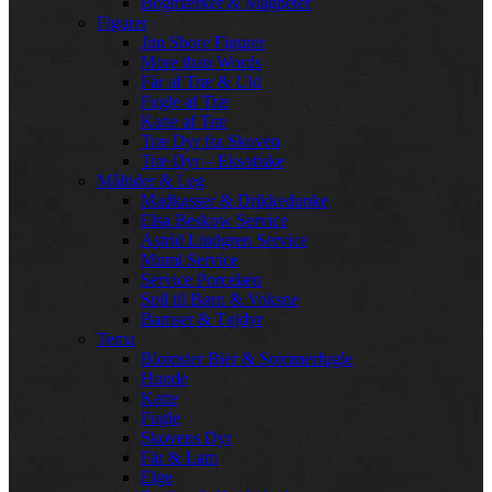
Bogmærker & Magneter
Figurer
Jim Shore Figurer
More than Words
Får af Træ & Uld
Fugle af Træ
Katte af Træ
Træ Dyr fra Skoven
Træ Dyr – Eksotiske
Måltider & Leg
Madkasser & Drikkedunke
Elsa Beskow Service
Astrid Lindgren Service
Mumi Service
Service Porcelæn
Spil til Børn & Voksne
Bamser & Tøjdyr
Tema
Blomster Bier & Sommerfugle
Hunde
Katte
Fugle
Skovens Dyr
Får & Lam
Elge