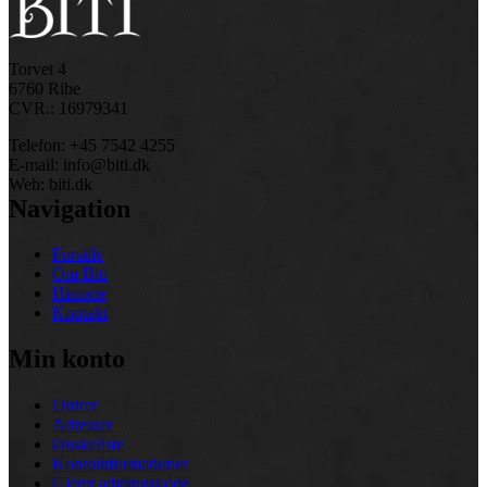
Torvet 4
6760 Ribe
CVR.: 16979341
Telefon: +45 7542 4255
E-mail: info@biti.dk
Web: biti.dk
Navigation
Forside
Om Biti
Historie
Kontakt
Min konto
Ordrer
Adresser
Ønskeliste
Kontoinformationer
Glemt adgangskode