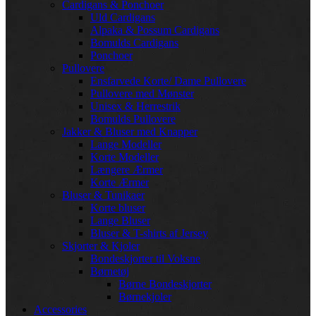
Cardigans & Ponchoer
Uld Cardigans
Alpaka & Possum Cardigans
Bomulds Cardigans
Ponchoer
Pullovere
Ensfarvede Korte/ Dame Pullovere
Pullovere med Mønster
Unisex & Herrestrik
Bomulds Pullovere
Jakker & Bluser med Knapper
Lange Modeller
Korte Modeller
Længere Ærmer
Korte Ærmer
Bluser & Tunikaer
Korte bluser
Lange Bluser
Bluser & T-shirts af Jersey
Skjorter & Kjoler
Bondeskjorter til Voksne
Børnetøj
Børne Bondeskjorter
Børnekjoler
Accessories