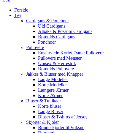
Forside
Tøj
Cardigans & Ponchoer
Uld Cardigans
Alpaka & Possum Cardigans
Bomulds Cardigans
Ponchoer
Pullovere
Ensfarvede Korte/ Dame Pullovere
Pullovere med Mønster
Unisex & Herrestrik
Bomulds Pullovere
Jakker & Bluser med Knapper
Lange Modeller
Korte Modeller
Længere Ærmer
Korte Ærmer
Bluser & Tunikaer
Korte bluser
Lange Bluser
Bluser & T-shirts af Jersey
Skjorter & Kjoler
Bondeskjorter til Voksne
Børnetøj