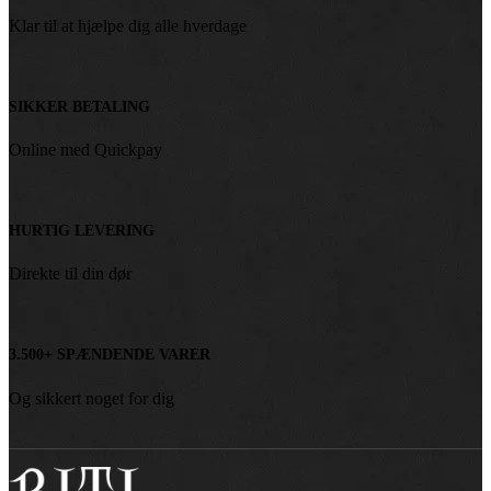
Klar til at hjælpe dig alle hverdage
SIKKER BETALING
Online med Quickpay
HURTIG LEVERING
Direkte til din dør
3.500+ SPÆNDENDE VARER
Og sikkert noget for dig