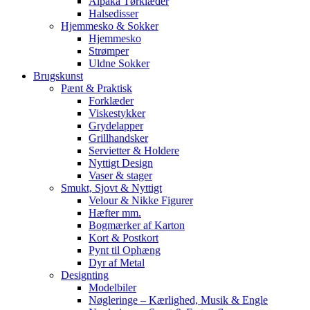
Alpaka Tørklæder
Halsedisser
Hjemmesko & Sokker
Hjemmesko
Strømper
Uldne Sokker
Brugskunst
Pænt & Praktisk
Forklæder
Viskestykker
Grydelapper
Grillhandsker
Servietter & Holdere
Nyttigt Design
Vaser & stager
Smukt, Sjovt & Nyttigt
Velour & Nikke Figurer
Hæfter mm.
Bogmærker af Karton
Kort & Postkort
Pynt til Ophæng
Dyr af Metal
Designting
Modelbiler
Nøgleringe – Kærlighed, Musik & Engle