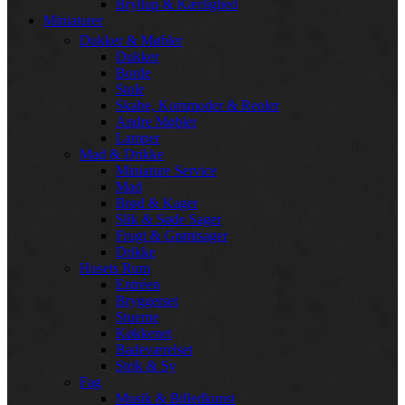
Bryllup & Kærlighed
Miniaturer
Dukker & Møbler
Dukker
Borde
Stole
Skabe, Kommoder & Reoler
Andre Møbler
Lamper
Mad & Drikke
Miniature Service
Mad
Brød & Kager
Slik & Søde Sager
Frugt & Grøntsager
Drikke
Husets Rum
Entréen
Bryggerset
Stuerne
Køkkenet
Badeværelset
Strik & Sy
Fag
Musik & Billedkunst