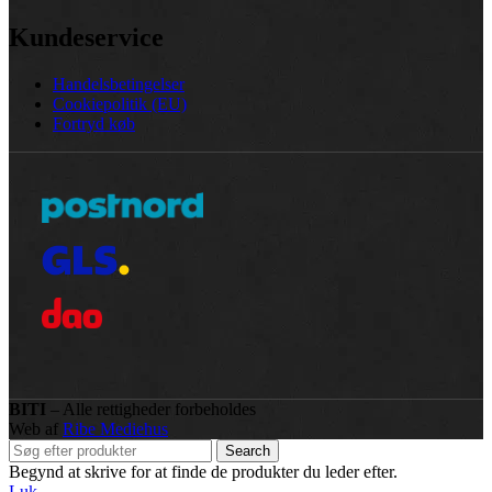
Kundeservice
Handelsbetingelser
Cookiepolitik (EU)
Fortryd køb
BITI
– Alle rettigheder forbeholdes
Web af
Ribe Mediehus
Search
Begynd at skrive for at finde de produkter du leder efter.
Luk