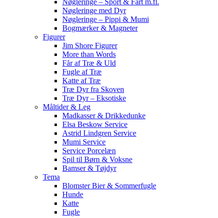
Nøgleringe – Sport & Fart m.fl.
Nøgleringe med Dyr
Nøgleringe – Pippi & Mumi
Bogmærker & Magneter
Figurer
Jim Shore Figurer
More than Words
Får af Træ & Uld
Fugle af Træ
Katte af Træ
Træ Dyr fra Skoven
Træ Dyr – Eksotiske
Måltider & Leg
Madkasser & Drikkedunke
Elsa Beskow Service
Astrid Lindgren Service
Mumi Service
Service Porcelæn
Spil til Børn & Voksne
Bamser & Tøjdyr
Tema
Blomster Bier & Sommerfugle
Hunde
Katte
Fugle