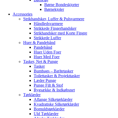
Børne Bondeskjorter
Børnekjoler
Accessories
Strikhandsker, Luffer & Pulsvarmere
Håndledsvarmere
Strikkede Fingerhandsker
Strikhandsker med Korte Fingre
Strikkede Luffer
Huer & Pandebånd
Pandebånd
Huer Uden Foer
Huer Med Foer
Tasker, Net & Punge
Tasker
Bumbags – Bæltetasker
Toilettasker & Projekttasker
Læder Punge
Punge Filt & Stof
Rygsække & Indkøbsnet
Tørklæder
Aflange Silketørklæder
Kvadratiske Silketørklæder
Bomuldstørklæder
Uld Tørklæder