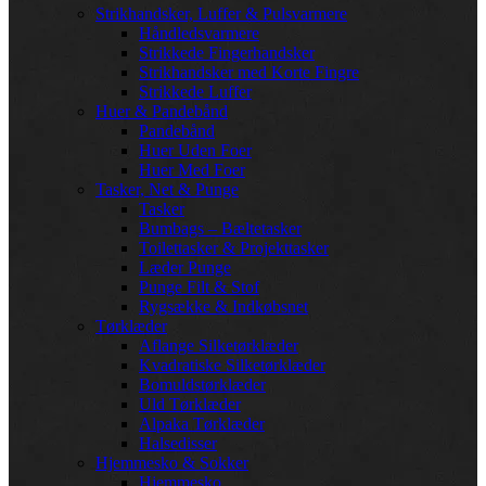
Strikhandsker, Luffer & Pulsvarmere
Håndledsvarmere
Strikkede Fingerhandsker
Strikhandsker med Korte Fingre
Strikkede Luffer
Huer & Pandebånd
Pandebånd
Huer Uden Foer
Huer Med Foer
Tasker, Net & Punge
Tasker
Bumbags – Bæltetasker
Toilettasker & Projekttasker
Læder Punge
Punge Filt & Stof
Rygsække & Indkøbsnet
Tørklæder
Aflange Silketørklæder
Kvadratiske Silketørklæder
Bomuldstørklæder
Uld Tørklæder
Alpaka Tørklæder
Halsedisser
Hjemmesko & Sokker
Hjemmesko