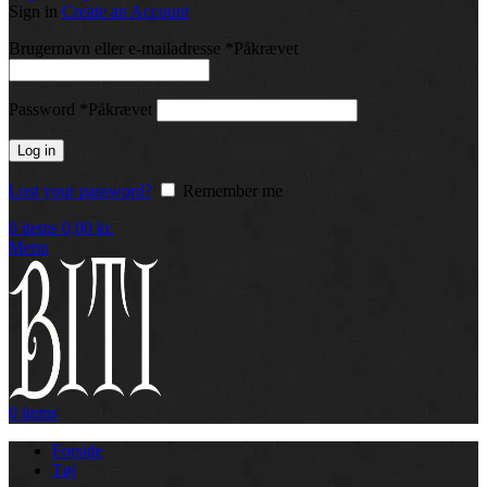
Sign in
Create an Account
Brugernavn eller e-mailadresse
*
Påkrævet
Password
*
Påkrævet
Log in
Lost your password?
Remember me
0
items
0,00
kr.
Menu
0
items
Forside
Tøj