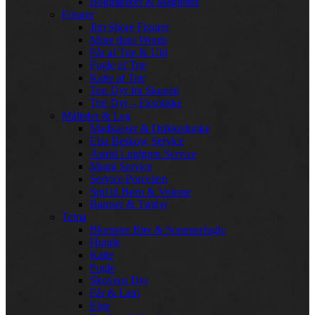
Bogmærker & Magneter
Figurer
Jim Shore Figurer
More than Words
Får af Træ & Uld
Fugle af Træ
Katte af Træ
Træ Dyr fra Skoven
Træ Dyr – Eksotiske
Måltider & Leg
Madkasser & Drikkedunke
Elsa Beskow Service
Astrid Lindgren Service
Mumi Service
Service Porcelæn
Spil til Børn & Voksne
Bamser & Tøjdyr
Tema
Blomster Bier & Sommerfugle
Hunde
Katte
Fugle
Skovens Dyr
Får & Lam
Elge