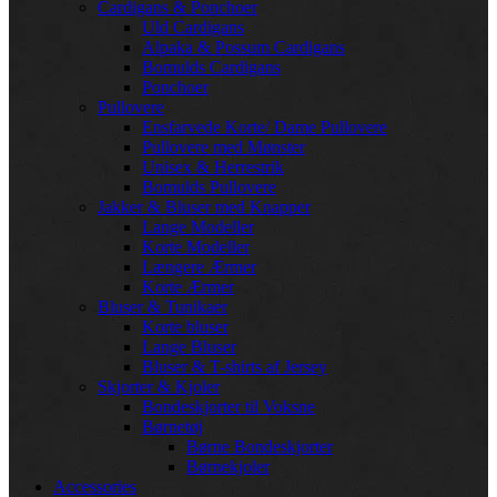
Cardigans & Ponchoer
Uld Cardigans
Alpaka & Possum Cardigans
Bomulds Cardigans
Ponchoer
Pullovere
Ensfarvede Korte/ Dame Pullovere
Pullovere med Mønster
Unisex & Herrestrik
Bomulds Pullovere
Jakker & Bluser med Knapper
Lange Modeller
Korte Modeller
Længere Ærmer
Korte Ærmer
Bluser & Tunikaer
Korte bluser
Lange Bluser
Bluser & T-shirts af Jersey
Skjorter & Kjoler
Bondeskjorter til Voksne
Børnetøj
Børne Bondeskjorter
Børnekjoler
Accessories