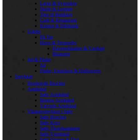
Læge & Sygepleje
Skole & Legetøj
Ting til Butikker
Café & Restaurant
Kontor & Bibliotek
Udeliv
På Tur
Have & Terasseliv
Haveredskaber & Værktøj
Blomster
Jul & Påske
Jul
Påske, Fastelavn & Halloween
Smykker
Broderede Brocher
Armbånd
Sølv Armbånd
Bronze Armbånd
Vævede Armbånd
Vikingesmykker i Sølv
Sølv Brocher
Sølv Kors
Sølv Thorshammere
Sølv Yggdrasil
Sølv Figurer & Dyr