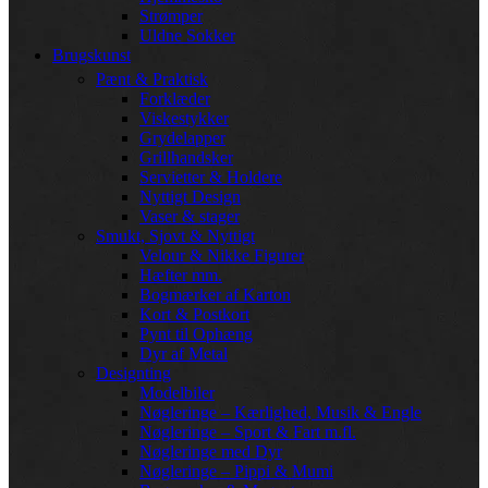
Strømper
Uldne Sokker
Brugskunst
Pænt & Praktisk
Forklæder
Viskestykker
Grydelapper
Grillhandsker
Servietter & Holdere
Nyttigt Design
Vaser & stager
Smukt, Sjovt & Nyttigt
Velour & Nikke Figurer
Hæfter mm.
Bogmærker af Karton
Kort & Postkort
Pynt til Ophæng
Dyr af Metal
Designting
Modelbiler
Nøgleringe – Kærlighed, Musik & Engle
Nøgleringe – Sport & Fart m.fl.
Nøgleringe med Dyr
Nøgleringe – Pippi & Mumi