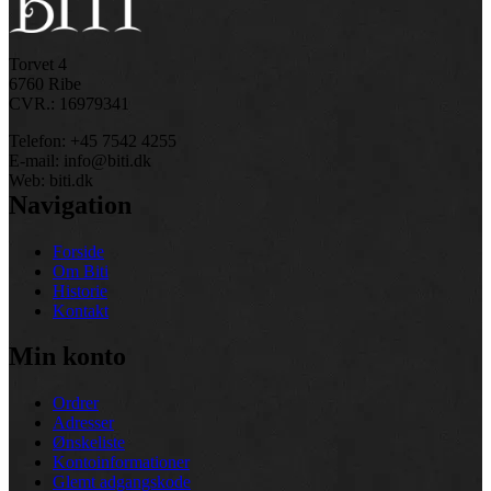
Torvet 4
6760 Ribe
CVR.: 16979341
Telefon: +45 7542 4255
E-mail: info@biti.dk
Web: biti.dk
Navigation
Forside
Om Biti
Historie
Kontakt
Min konto
Ordrer
Adresser
Ønskeliste
Kontoinformationer
Glemt adgangskode