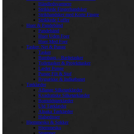
Håndledsvarmere
Strikkede Fingerhandsker
Strikhandsker med Korte Fingre
Strikkede Luffer
Huer & Pandebånd
Pandebånd
Huer Uden Foer
Huer Med Foer
Tasker, Net & Punge
Tasker
Bumbags – Bæltetasker
Toilettasker & Projekttasker
Læder Punge
Punge Filt & Stof
Rygsække & Indkøbsnet
Tørklæder
Aflange Silketørklæder
Kvadratiske Silketørklæder
Bomuldstørklæder
Uld Tørklæder
Alpaka Tørklæder
Halsedisser
Hjemmesko & Sokker
Hjemmesko
Strømper