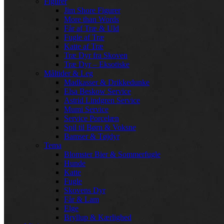
Figurer
Jim Shore Figurer
More than Words
Får af Træ & Uld
Fugle af Træ
Katte af Træ
Træ Dyr fra Skoven
Træ Dyr – Eksotiske
Måltider & Leg
Madkasser & Drikkedunke
Elsa Beskow Service
Astrid Lindgren Service
Mumi Service
Service Porcelæn
Spil til Børn & Voksne
Bamser & Tøjdyr
Tema
Blomster Bier & Sommerfugle
Hunde
Katte
Fugle
Skovens Dyr
Får & Lam
Elge
Bryllup & Kærlighed