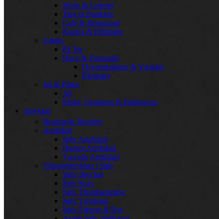
Skole & Legetøj
Ting til Butikker
Café & Restaurant
Kontor & Bibliotek
Udeliv
På Tur
Have & Terasseliv
Haveredskaber & Værktøj
Blomster
Jul & Påske
Jul
Påske, Fastelavn & Halloween
Smykker
Broderede Brocher
Armbånd
Sølv Armbånd
Bronze Armbånd
Vævede Armbånd
Vikingesmykker i Sølv
Sølv Brocher
Sølv Kors
Sølv Thorshammere
Sølv Yggdrasil
Sølv Figurer & Dyr
Andre Sølv Vedhæng