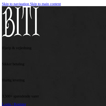
Skip to navigation
Skip to main content
Hjælp & vejledning
Sikker betaling
Hurtig levering
3.500+ spændende varer
Login / Register