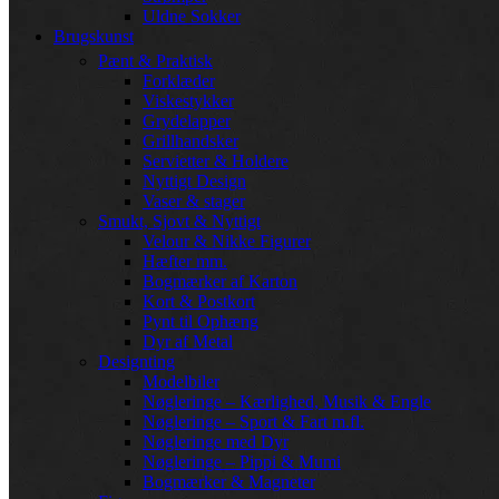
Uldne Sokker
Brugskunst
Pænt & Praktisk
Forklæder
Viskestykker
Grydelapper
Grillhandsker
Servietter & Holdere
Nyttigt Design
Vaser & stager
Smukt, Sjovt & Nyttigt
Velour & Nikke Figurer
Hæfter mm.
Bogmærker af Karton
Kort & Postkort
Pynt til Ophæng
Dyr af Metal
Designting
Modelbiler
Nøgleringe – Kærlighed, Musik & Engle
Nøgleringe – Sport & Fart m.fl.
Nøgleringe med Dyr
Nøgleringe – Pippi & Mumi
Bogmærker & Magneter