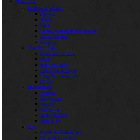
Miniaturer
Dukker & Møbler
Dukker
Borde
Stole
Skabe, Kommoder & Reoler
Andre Møbler
Lamper
Mad & Drikke
Miniature Service
Mad
Brød & Kager
Slik & Søde Sager
Frugt & Grøntsager
Drikke
Husets Rum
Entréen
Bryggerset
Stuerne
Køkkenet
Badeværelset
Strik & Sy
Fag
Musik & Billedkunst
Læge & Sygepleje