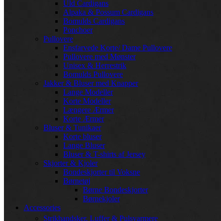
Uld Cardigans
Alpaka & Possum Cardigans
Bomulds Cardigans
Ponchoer
Pullovere
Ensfarvede Korte/ Dame Pullovere
Pullovere med Mønster
Unisex & Herrestrik
Bomulds Pullovere
Jakker & Bluser med Knapper
Lange Modeller
Korte Modeller
Længere Ærmer
Korte Ærmer
Bluser & Tunikaer
Korte bluser
Lange Bluser
Bluser & T-shirts af Jersey
Skjorter & Kjoler
Bondeskjorter til Voksne
Børnetøj
Børne Bondeskjorter
Børnekjoler
Accessories
Strikhandsker, Luffer & Pulsvarmere