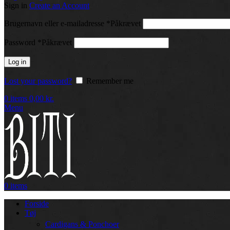
Sign in
Create an Account
Brugernavn eller e-mailadresse
*
Påkrævet
Password
*
Påkrævet
Log in
Lost your password?
Remember me
0
items
0,00
kr.
Menu
0
items
Forside
Tøj
Cardigans & Ponchoer