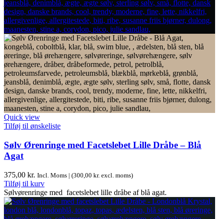
Quick view
Tilføj til ønskeliste
Sølv Ørenringe med Facetslebet Lille Dråbe – Blå
Agat
375,00
kr.
Incl. Moms | (
300,00
kr.
excl. moms)
Tilføj til kurv
Sølvørenringe med facetslebet lille dråbe af blå agat.