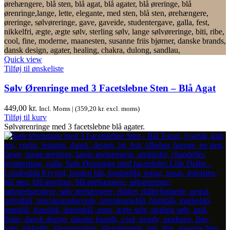
Quick view
Tilføj til ønskeliste
Sølv Ørenringe med 3 Facetslebne Sten – Blå Agat
449,00
kr.
Incl. Moms | (
359,20
kr.
excl. moms)
Tilføj til kurv
Sølvørenringe med 3 facetslebne blå agater.