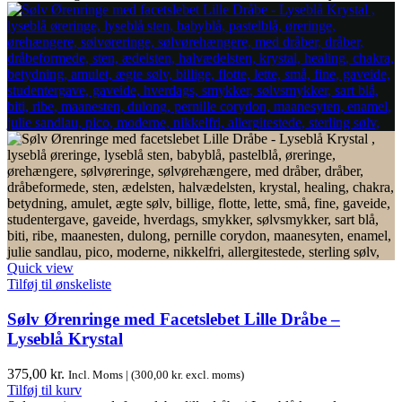
Quick view
Tilføj til ønskeliste
Sølv Ørenringe med Facetslebet Lille Dråbe –
Lyseblå Krystal
375,00
kr.
Incl. Moms | (
300,00
kr.
excl. moms)
Tilføj til kurv