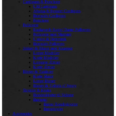
Cardigans & Ponchoer
Uld Cardigans
Alpaka & Possum Cardigans
Bomulds Cardigans
Ponchoer
Pullovere
Ensfarvede Korte/ Dame Pullovere
Pullovere med Mønster
Unisex & Herrestrik
Bomulds Pullovere
Jakker & Bluser med Knapper
Lange Modeller
Korte Modeller
Længere Ærmer
Korte Ærmer
Bluser & Tunikaer
Korte bluser
Lange Bluser
Bluser & T-shirts af Jersey
Skjorter & Kjoler
Bondeskjorter til Voksne
Børnetøj
Børne Bondeskjorter
Børnekjoler
Accessories