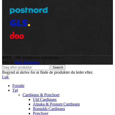
BITI
– Alle rettigheder forbeholdes
Web af
Ribe Mediehus
Search
Begynd at skrive for at finde de produkter du leder efter.
Luk
Forside
Tøj
Cardigans & Ponchoer
Uld Cardigans
Alpaka & Possum Cardigans
Bomulds Cardigans
Ponchoer