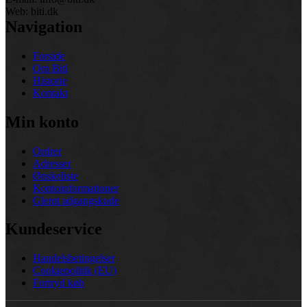
Web: biti.dk
Navigation
Forside
Om Biti
Historie
Kontakt
Min konto
Ordrer
Adresser
Ønskeliste
Kontoinformationer
Glemt adgangskode
Kundeservice
Handelsbetingelser
Cookiepolitik (EU)
Fortryd køb