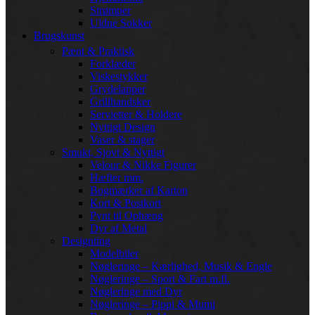
Strømper
Uldne Sokker
Brugskunst
Pænt & Praktisk
Forklæder
Viskestykker
Grydelapper
Grillhandsker
Servietter & Holdere
Nyttigt Design
Vaser & stager
Smukt, Sjovt & Nyttigt
Velour & Nikke Figurer
Hæfter mm.
Bogmærker af Karton
Kort & Postkort
Pynt til Ophæng
Dyr af Metal
Designting
Modelbiler
Nøgleringe – Kærlighed, Musik & Engle
Nøgleringe – Sport & Fart m.fl.
Nøgleringe med Dyr
Nøgleringe – Pippi & Mumi