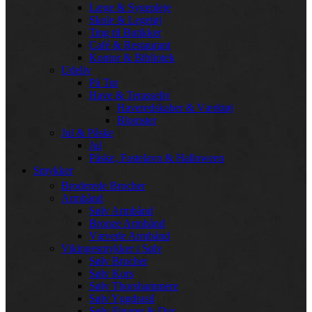
Læge & Sygepleje
Skole & Legetøj
Ting til Butikker
Café & Restaurant
Kontor & Bibliotek
Udeliv
På Tur
Have & Terasseliv
Haveredskaber & Værktøj
Blomster
Jul & Påske
Jul
Påske, Fastelavn & Halloween
Smykker
Broderede Brocher
Armbånd
Sølv Armbånd
Bronze Armbånd
Vævede Armbånd
Vikingesmykker i Sølv
Sølv Brocher
Sølv Kors
Sølv Thorshammere
Sølv Yggdrasil
Sølv Figurer & Dyr