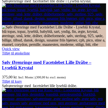
Sølvørenringe med facetslebet lille dråbe i Lyseblå krystal.
Quick view
Tilføj til ønskeliste
Sølv Ørenringe med Facetslebet Lille Dråbe –
Lyseblå Krystal
375,00
kr.
Incl. Moms | (
300,00
kr.
excl. moms)
Tilføj til kurv
Sølvørenringe med facetslebet lille lyseblå dråbe.