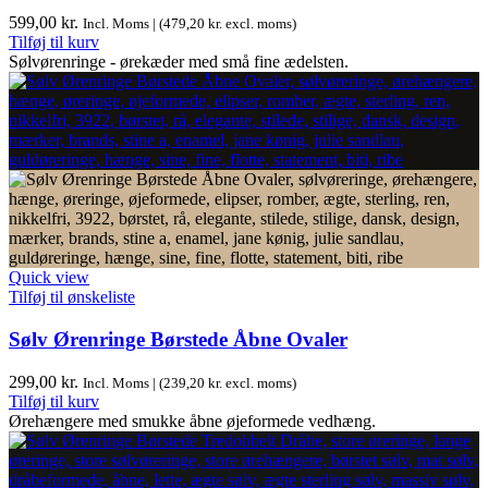
599,00
kr.
Incl. Moms | (
479,20
kr.
excl. moms)
Tilføj til kurv
Sølvørenringe - ørekæder med små fine ædelsten.
Quick view
Tilføj til ønskeliste
Sølv Ørenringe Børstede Åbne Ovaler
299,00
kr.
Incl. Moms | (
239,20
kr.
excl. moms)
Tilføj til kurv
Ørehængere med smukke åbne øjeformede vedhæng.