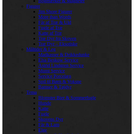
Bogmærker & Magneter
Figurer
Jim Shore Figurer
More than Words
Får af Træ & Uld
Fugle af Træ
Katte af Træ
Træ Dyr fra Skoven
Træ Dyr – Eksotiske
Måltider & Leg
Madkasser & Drikkedunke
Elsa Beskow Service
Astrid Lindgren Service
Mumi Service
Service Porcelæn
Spil til Børn & Voksne
Bamser & Tøjdyr
Tema
Blomster Bier & Sommerfugle
Hunde
Katte
Fugle
Skovens Dyr
Får & Lam
Elge