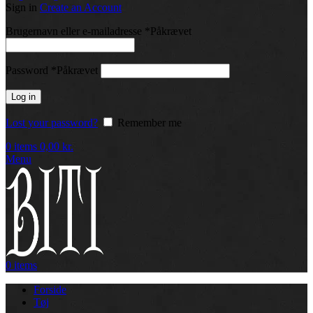
Sign in
Create an Account
Brugernavn eller e-mailadresse
*
Påkrævet
Password
*
Påkrævet
Log in
Lost your password?
Remember me
0
items
0,00
kr.
Menu
0
items
Forside
Tøj