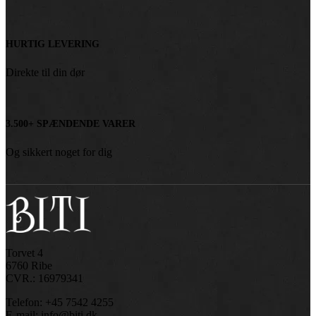
HURTIG LEVERING
Direkte til din dør
3.500+ SPÆNDENDE VARER
Og sikkert noget for dig
Torvet 4
6760 Ribe
CVR.: 16979341
Telefon: +45 7542 4255
E-mail: info@biti.dk