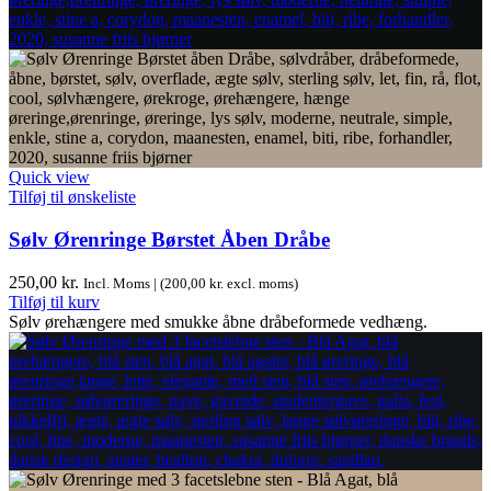
Quick view
Tilføj til ønskeliste
Sølv Ørenringe Børstet Åben Dråbe
250,00
kr.
Incl. Moms | (
200,00
kr.
excl. moms)
Tilføj til kurv
Sølv ørehængere med smukke åbne dråbeformede vedhæng.