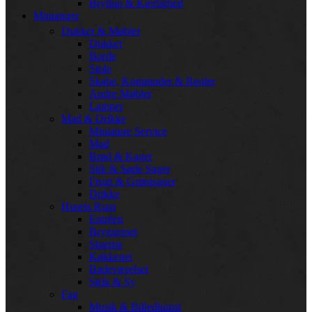
Bryllup & Kærlighed
Miniaturer
Dukker & Møbler
Dukker
Borde
Stole
Skabe, Kommoder & Reoler
Andre Møbler
Lamper
Mad & Drikke
Miniature Service
Mad
Brød & Kager
Slik & Søde Sager
Frugt & Grøntsager
Drikke
Husets Rum
Entréen
Bryggerset
Stuerne
Køkkenet
Badeværelset
Strik & Sy
Fag
Musik & Billedkunst