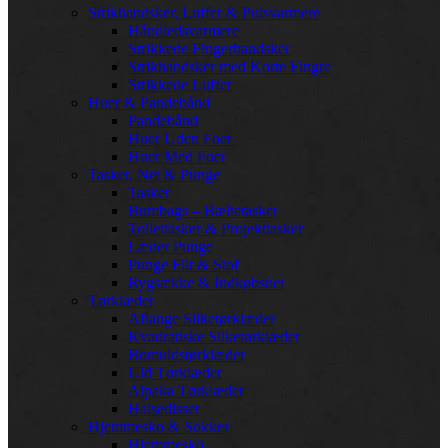
Strikhandsker, Luffer & Pulsvarmere
Håndledsvarmere
Strikkede Fingerhandsker
Strikhandsker med Korte Fingre
Strikkede Luffer
Huer & Pandebånd
Pandebånd
Huer Uden Foer
Huer Med Foer
Tasker, Net & Punge
Tasker
Bumbags – Bæltetasker
Toilettasker & Projekttasker
Læder Punge
Punge Filt & Stof
Rygsække & Indkøbsnet
Tørklæder
Aflange Silketørklæder
Kvadratiske Silketørklæder
Bomuldstørklæder
Uld Tørklæder
Alpaka Tørklæder
Halsedisser
Hjemmesko & Sokker
Hjemmesko