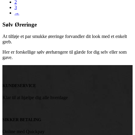
2
3
→
Sølv Øreringe
At tilføje et par smukke øreringe forvandler dit look med et enkelt
greb.
Her er forskellige sølv ørehængere til glæde for dig selv eller som
gave.
KUNDESERVICE
Klar til at hjælpe dig alle hverdage
SIKKER BETALING
Online med Quickpay