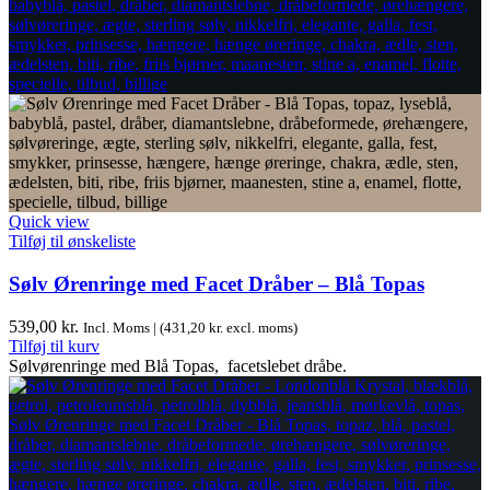
Quick view
Tilføj til ønskeliste
Sølv Ørenringe med Facet Dråber – Blå Topas
539,00
kr.
Incl. Moms | (
431,20
kr.
excl. moms)
Tilføj til kurv
Sølvørenringe med Blå Topas, facetslebet dråbe.