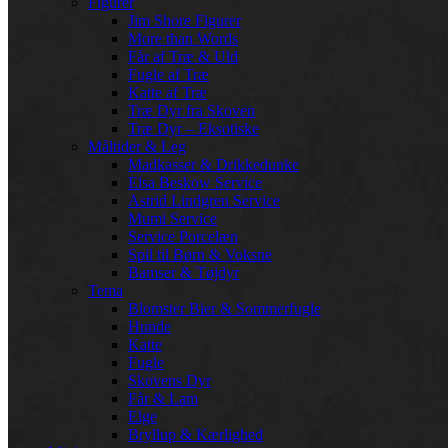
Figurer
Jim Shore Figurer
More than Words
Får af Træ & Uld
Fugle af Træ
Katte af Træ
Træ Dyr fra Skoven
Træ Dyr – Eksotiske
Måltider & Leg
Madkasser & Drikkedunke
Elsa Beskow Service
Astrid Lindgren Service
Mumi Service
Service Porcelæn
Spil til Børn & Voksne
Bamser & Tøjdyr
Tema
Blomster Bier & Sommerfugle
Hunde
Katte
Fugle
Skovens Dyr
Får & Lam
Elge
Bryllup & Kærlighed