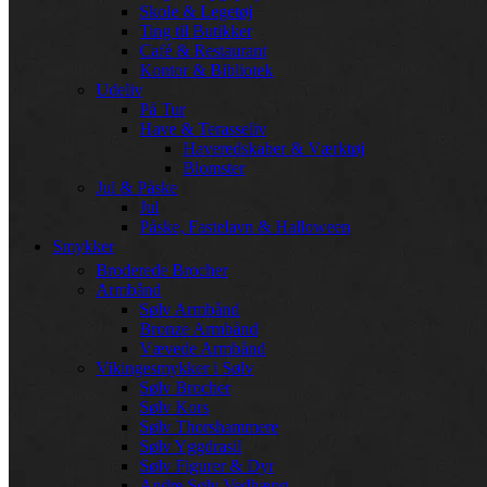
Skole & Legetøj
Ting til Butikker
Café & Restaurant
Kontor & Bibliotek
Udeliv
På Tur
Have & Terasseliv
Haveredskaber & Værktøj
Blomster
Jul & Påske
Jul
Påske, Fastelavn & Halloween
Smykker
Broderede Brocher
Armbånd
Sølv Armbånd
Bronze Armbånd
Vævede Armbånd
Vikingesmykker i Sølv
Sølv Brocher
Sølv Kors
Sølv Thorshammere
Sølv Yggdrasil
Sølv Figurer & Dyr
Andre Sølv Vedhæng