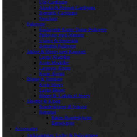
Uld Cardigans
Alpaka & Possum Cardigans
Bomulds Cardigans
Ponchoer
Pullovere
Ensfarvede Korte/ Dame Pullovere
Pullovere med Mønster
Unisex & Herrestrik
Bomulds Pullovere
Jakker & Bluser med Knapper
Lange Modeller
Korte Modeller
Længere Ærmer
Korte Ærmer
Bluser & Tunikaer
Korte bluser
Lange Bluser
Bluser & T-shirts af Jersey
Skjorter & Kjoler
Bondeskjorter til Voksne
Børnetøj
Børne Bondeskjorter
Børnekjoler
Accessories
Strikhandsker, Luffer & Pulsvarmere