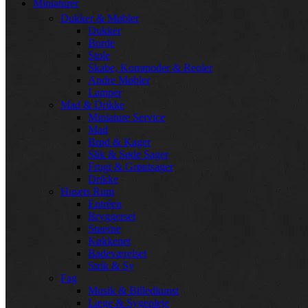
Miniaturer
Dukker & Møbler
Dukker
Borde
Stole
Skabe, Kommoder & Reoler
Andre Møbler
Lamper
Mad & Drikke
Miniature Service
Mad
Brød & Kager
Slik & Søde Sager
Frugt & Grøntsager
Drikke
Husets Rum
Entréen
Bryggerset
Stuerne
Køkkenet
Badeværelset
Strik & Sy
Fag
Musik & Billedkunst
Læge & Sygepleje