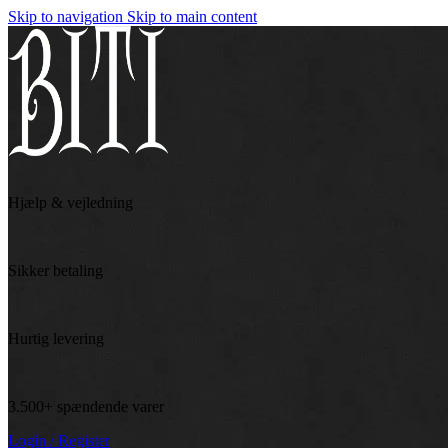
Skip to navigation
Skip to main content
Hjælp & vejledning
Sikker betaling
Hurtig levering
3.500+ spændende varer
Login / Register