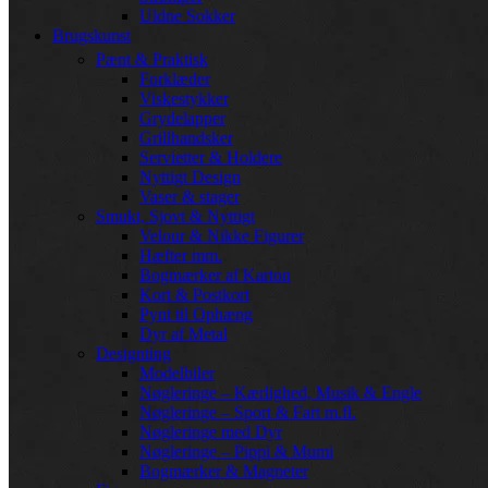
Uldne Sokker
Brugskunst
Pænt & Praktisk
Forklæder
Viskestykker
Grydelapper
Grillhandsker
Servietter & Holdere
Nyttigt Design
Vaser & stager
Smukt, Sjovt & Nyttigt
Velour & Nikke Figurer
Hæfter mm.
Bogmærker af Karton
Kort & Postkort
Pynt til Ophæng
Dyr af Metal
Designting
Modelbiler
Nøgleringe – Kærlighed, Musik & Engle
Nøgleringe – Sport & Fart m.fl.
Nøgleringe med Dyr
Nøgleringe – Pippi & Mumi
Bogmærker & Magneter