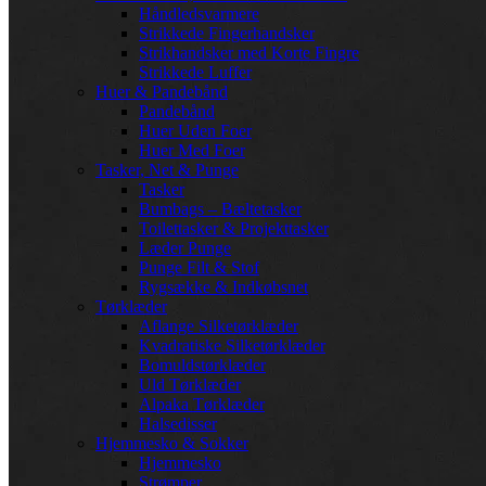
Håndledsvarmere
Strikkede Fingerhandsker
Strikhandsker med Korte Fingre
Strikkede Luffer
Huer & Pandebånd
Pandebånd
Huer Uden Foer
Huer Med Foer
Tasker, Net & Punge
Tasker
Bumbags – Bæltetasker
Toilettasker & Projekttasker
Læder Punge
Punge Filt & Stof
Rygsække & Indkøbsnet
Tørklæder
Aflange Silketørklæder
Kvadratiske Silketørklæder
Bomuldstørklæder
Uld Tørklæder
Alpaka Tørklæder
Halsedisser
Hjemmesko & Sokker
Hjemmesko
Strømper