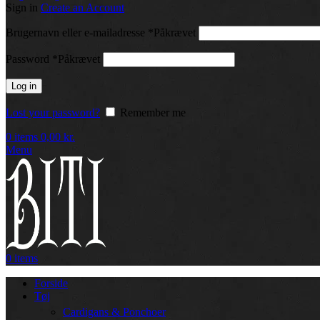
Sign in
Create an Account
Brugernavn eller e-mailadresse
*
Påkrævet
Password
*
Påkrævet
Log in
Lost your password?
Remember me
0
items
0,00
kr.
Menu
0
items
Forside
Tøj
Cardigans & Ponchoer