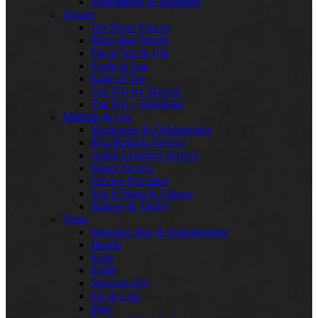
Bogmærker & Magneter
Figurer
Jim Shore Figurer
More than Words
Får af Træ & Uld
Fugle af Træ
Katte af Træ
Træ Dyr fra Skoven
Træ Dyr – Eksotiske
Måltider & Leg
Madkasser & Drikkedunke
Elsa Beskow Service
Astrid Lindgren Service
Mumi Service
Service Porcelæn
Spil til Børn & Voksne
Bamser & Tøjdyr
Tema
Blomster Bier & Sommerfugle
Hunde
Katte
Fugle
Skovens Dyr
Får & Lam
Elge