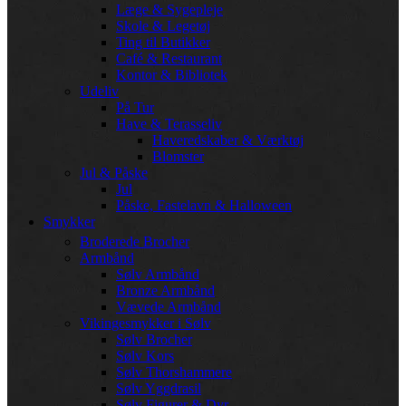
Læge & Sygepleje
Skole & Legetøj
Ting til Butikker
Café & Restaurant
Kontor & Bibliotek
Udeliv
På Tur
Have & Terasseliv
Haveredskaber & Værktøj
Blomster
Jul & Påske
Jul
Påske, Fastelavn & Halloween
Smykker
Broderede Brocher
Armbånd
Sølv Armbånd
Bronze Armbånd
Vævede Armbånd
Vikingesmykker i Sølv
Sølv Brocher
Sølv Kors
Sølv Thorshammere
Sølv Yggdrasil
Sølv Figurer & Dyr