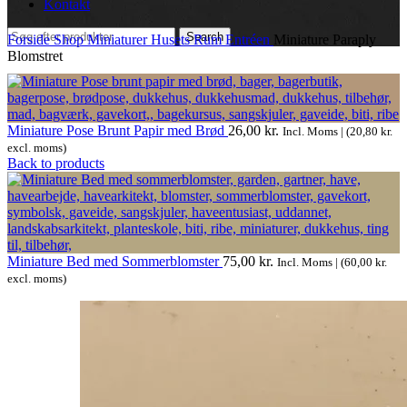
Kontakt
Search
Forside
Shop
Miniaturer
Husets Rum
Entréen
Miniature Paraply
Blomstret
Miniature Pose Brunt Papir med Brød
26,00
kr.
Incl. Moms | (
20,80
kr.
excl. moms)
Back to products
Miniature Bed med Sommerblomster
75,00
kr.
Incl. Moms | (
60,00
kr.
excl. moms)