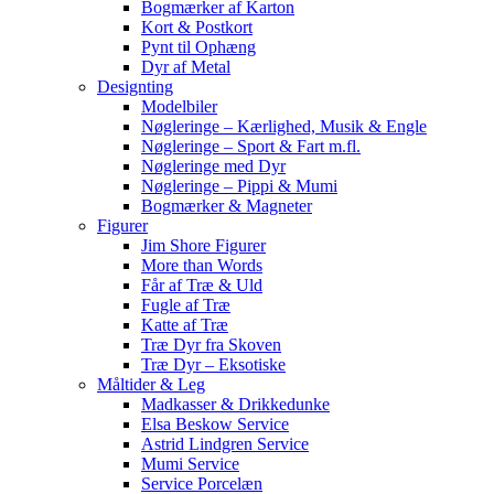
Bogmærker af Karton
Kort & Postkort
Pynt til Ophæng
Dyr af Metal
Designting
Modelbiler
Nøgleringe – Kærlighed, Musik & Engle
Nøgleringe – Sport & Fart m.fl.
Nøgleringe med Dyr
Nøgleringe – Pippi & Mumi
Bogmærker & Magneter
Figurer
Jim Shore Figurer
More than Words
Får af Træ & Uld
Fugle af Træ
Katte af Træ
Træ Dyr fra Skoven
Træ Dyr – Eksotiske
Måltider & Leg
Madkasser & Drikkedunke
Elsa Beskow Service
Astrid Lindgren Service
Mumi Service
Service Porcelæn