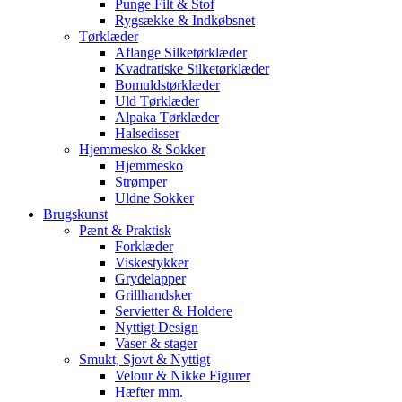
Punge Filt & Stof
Rygsække & Indkøbsnet
Tørklæder
Aflange Silketørklæder
Kvadratiske Silketørklæder
Bomuldstørklæder
Uld Tørklæder
Alpaka Tørklæder
Halsedisser
Hjemmesko & Sokker
Hjemmesko
Strømper
Uldne Sokker
Brugskunst
Pænt & Praktisk
Forklæder
Viskestykker
Grydelapper
Grillhandsker
Servietter & Holdere
Nyttigt Design
Vaser & stager
Smukt, Sjovt & Nyttigt
Velour & Nikke Figurer
Hæfter mm.