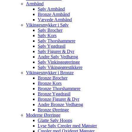
Armbånd
Sølv Armbånd
Bronze Armbånd
Vævede Armbånd
Vikingesmykker i Sølv
Sølv Brocher
Sølv Kors
Sølv Thorshammere
Sølv Yggdrasil
Sølv Figurer & Dyr
Andre Sølv Vedhæng
Sølv Vinkingeøreringe
Sølv Vikingeørestikkere
Vikingesmykker i Bronze
Bronze Brocher
Bronze Kors
Bronze Thorshammere
Bronze Yggdrasil
Bronze Figurer & Dyr
Andre Bronze Vedhæng
Bronze Øreringe
Moderne Øreringe
Glatte Sølv Hoops
Lyse Sølv Creoler med Mønster
Creoler med Oxideret Mønster