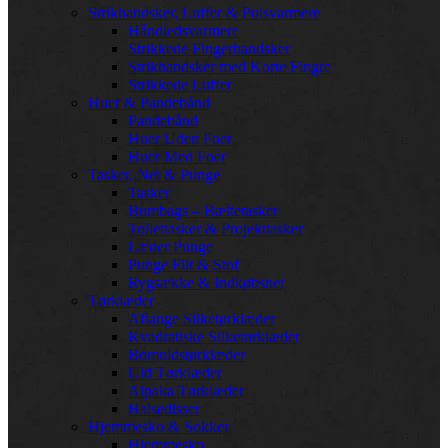
Strikhandsker, Luffer & Pulsvarmere
Håndledsvarmere
Strikkede Fingerhandsker
Strikhandsker med Korte Fingre
Strikkede Luffer
Huer & Pandebånd
Pandebånd
Huer Uden Foer
Huer Med Foer
Tasker, Net & Punge
Tasker
Bumbags – Bæltetasker
Toilettasker & Projekttasker
Læder Punge
Punge Filt & Stof
Rygsække & Indkøbsnet
Tørklæder
Aflange Silketørklæder
Kvadratiske Silketørklæder
Bomuldstørklæder
Uld Tørklæder
Alpaka Tørklæder
Halsedisser
Hjemmesko & Sokker
Hjemmesko