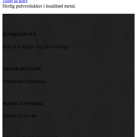
Tilføj til kurv
Herlig pulverslukker i knaldrød metal.
KUNDESERVICE
Klar til at hjælpe dig alle hverdage
SIKKER BETALING
Online med Quickpay
HURTIG LEVERING
Direkte til din dør