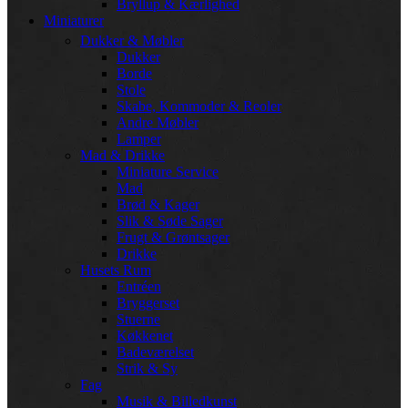
Bryllup & Kærlighed
Miniaturer
Dukker & Møbler
Dukker
Borde
Stole
Skabe, Kommoder & Reoler
Andre Møbler
Lamper
Mad & Drikke
Miniature Service
Mad
Brød & Kager
Slik & Søde Sager
Frugt & Grøntsager
Drikke
Husets Rum
Entréen
Bryggerset
Stuerne
Køkkenet
Badeværelset
Strik & Sy
Fag
Musik & Billedkunst