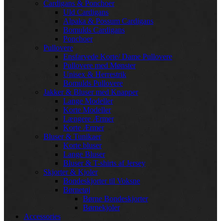
Cardigans & Ponchoer
Uld Cardigans
Alpaka & Possum Cardigans
Bomulds Cardigans
Ponchoer
Pullovere
Ensfarvede Korte/ Dame Pullovere
Pullovere med Mønster
Unisex & Herrestrik
Bomulds Pullovere
Jakker & Bluser med Knapper
Lange Modeller
Korte Modeller
Længere Ærmer
Korte Ærmer
Bluser & Tunikaer
Korte bluser
Lange Bluser
Bluser & T-shirts af Jersey
Skjorter & Kjoler
Bondeskjorter til Voksne
Børnetøj
Børne Bondeskjorter
Børnekjoler
Accessories