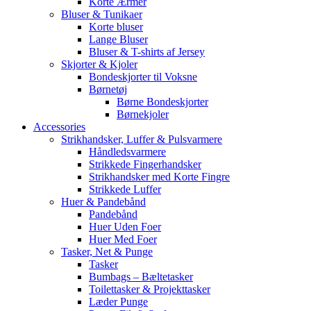
Korte Ærmer
Bluser & Tunikaer
Korte bluser
Lange Bluser
Bluser & T-shirts af Jersey
Skjorter & Kjoler
Bondeskjorter til Voksne
Børnetøj
Børne Bondeskjorter
Børnekjoler
Accessories
Strikhandsker, Luffer & Pulsvarmere
Håndledsvarmere
Strikkede Fingerhandsker
Strikhandsker med Korte Fingre
Strikkede Luffer
Huer & Pandebånd
Pandebånd
Huer Uden Foer
Huer Med Foer
Tasker, Net & Punge
Tasker
Bumbags – Bæltetasker
Toilettasker & Projekttasker
Læder Punge