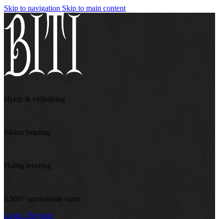
Skip to navigation
Skip to main content
Hjælp & vejledning
Sikker betaling
Hurtig levering
3.500+ spændende varer
Login / Register