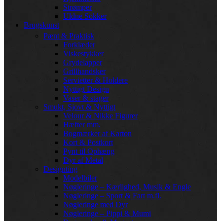
Strømper
Uldne Sokker
Brugskunst
Pænt & Praktisk
Forklæder
Viskestykker
Grydelapper
Grillhandsker
Servietter & Holdere
Nyttigt Design
Vaser & stager
Smukt, Sjovt & Nyttigt
Velour & Nikke Figurer
Hæfter mm.
Bogmærker af Karton
Kort & Postkort
Pynt til Ophæng
Dyr af Metal
Designting
Modelbiler
Nøgleringe – Kærlighed, Musik & Engle
Nøgleringe – Sport & Fart m.fl.
Nøgleringe med Dyr
Nøgleringe – Pippi & Mumi