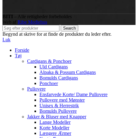
BITI
– Alle rettigheder forbeholdes
Web af
Ribe Mediehus
Search
Begynd at skrive for at finde de produkter du leder efter.
Luk
Forside
Tøj
Cardigans & Ponchoer
Uld Cardigans
Alpaka & Possum Cardigans
Bomulds Cardigans
Ponchoer
Pullovere
Ensfarvede Korte/ Dame Pullovere
Pullovere med Mønster
Unisex & Herrestrik
Bomulds Pullovere
Jakker & Bluser med Knapper
Lange Modeller
Korte Modeller
Længere Ærmer