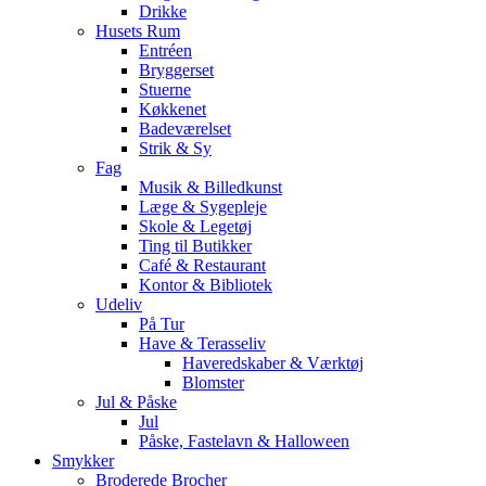
Drikke
Husets Rum
Entréen
Bryggerset
Stuerne
Køkkenet
Badeværelset
Strik & Sy
Fag
Musik & Billedkunst
Læge & Sygepleje
Skole & Legetøj
Ting til Butikker
Café & Restaurant
Kontor & Bibliotek
Udeliv
På Tur
Have & Terasseliv
Haveredskaber & Værktøj
Blomster
Jul & Påske
Jul
Påske, Fastelavn & Halloween
Smykker
Broderede Brocher