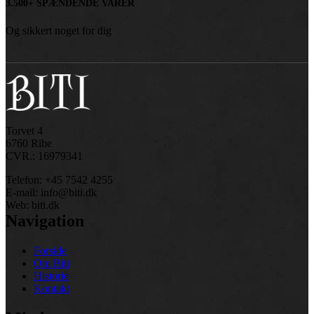
3.500+ SPÆNDENDE VARER
Og sikkert noget for dig
Torvet 4
6760 Ribe
CVR.: 16979341
Telefon: +45 7542 4255
E-mail: info@biti.dk
Web: biti.dk
Navigation
Forside
Om Biti
Historie
Kontakt