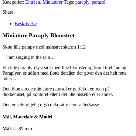
Kategorier:
Entréen
,
Miniaturer
Tags:
paraply
,
parasol
Share:
Beskrivelse
Miniature Paraply Blomstret
Skøn lille parapy med mønstret skærm 1:12
– I am singing in the rain…
Fin lille paraply i lyst stof med fine blomster og brunt træhåndtag.
Paraplyen er udført med flotte detaljer, der giver den det helt rette
udtryk.
Den blomstrede miniature parasol er perfekt i entreen på
dukkehuset, på kontoret eller i det lille nissebo eller andet.
Den er selvfølgelig også dekorativ i en sætterkasse.
Mål, Materiale & Model
Mål
: L: 85 mm