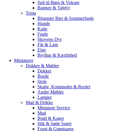
Spil til Børn & Voksne
Bamser & Tøjdyr
Tema
Blomster Bier & Sommerfugle
Hunde
Katte
Fugle
Skovens Dyr
Får & Lam
Elge
Bryllup & Kærlighed
Miniaturer
Dukker & Møbler
Dukker
Borde
Stole
Skabe, Kommoder & Reoler
Andre Møbler
Lamper
Mad & Drikke
Miniature Service
Mad
Brød & Kager
Slik & Søde Sager
Frugt & Grøntsager