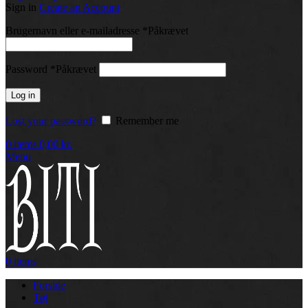
Sign in
Create an Account
Brugernavn eller e-mailadresse
*
Påkrævet
Password
*
Påkrævet
Log in
Lost your password?
Remember me
0
items
0,00
kr.
Menu
0
items
Forside
Tøj