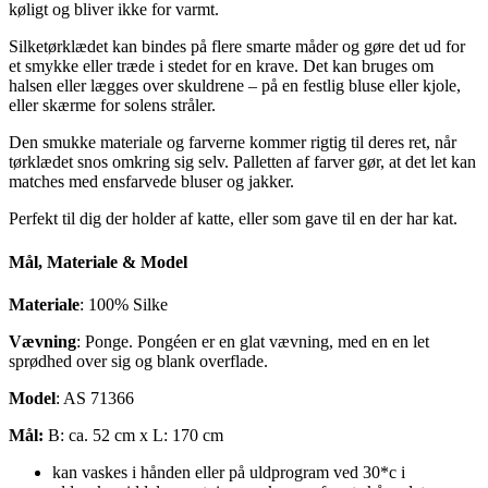
køligt og bliver ikke for varmt.
Silketørklædet kan bindes på flere smarte måder og gøre det ud for
et smykke eller træde i stedet for en krave. Det kan bruges om
halsen eller lægges over skuldrene – på en festlig bluse eller kjole,
eller skærme for solens stråler.
Den smukke materiale og farverne kommer rigtig til deres ret, når
tørklædet snos omkring sig selv. Palletten af farver gør, at det let kan
matches med ensfarvede bluser og jakker.
Perfekt til dig der holder af katte, eller som gave til en der har kat.
Mål, Materiale & Model
Materiale
: 100% Silke
Vævning
: Ponge. Pongéen er en glat vævning, med en en let
sprødhed over sig og blank overflade.
Model
: AS 71366
Mål:
B: ca. 52 cm x L: 170 cm
kan vaskes i hånden eller på uldprogram ved 30*c i