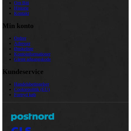
Om Biti
Historie
Kontakt
Min konto
Ordrer
Adresser
Ønskeliste
Kontoinformationer
Glemt adgangskode
Kundeservice
Handelsbetingelser
Cookiepolitik (EU)
Fortryd køb