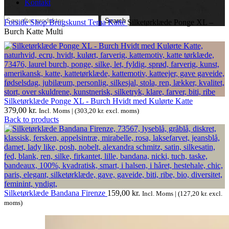
Kontakt
Search
Forside
Shop
Brugskunst
Tema
Katte
Silketørklæde Ponge XL –
Burch Katte Multi
Silketørklæde Ponge XL - Burch Hvidt med Kulørte Katte
379,00
kr.
Incl. Moms | (
303,20
kr.
excl. moms)
Back to products
Silketørklæde Bandana Firenze
159,00
kr.
Incl. Moms | (
127,20
kr.
excl.
moms)