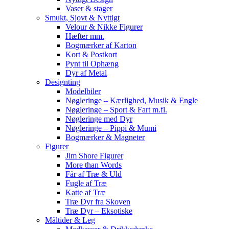
Vaser & stager
Smukt, Sjovt & Nyttigt
Velour & Nikke Figurer
Hæfter mm.
Bogmærker af Karton
Kort & Postkort
Pynt til Ophæng
Dyr af Metal
Designting
Modelbiler
Nøgleringe – Kærlighed, Musik & Engle
Nøgleringe – Sport & Fart m.fl.
Nøgleringe med Dyr
Nøgleringe – Pippi & Mumi
Bogmærker & Magneter
Figurer
Jim Shore Figurer
More than Words
Får af Træ & Uld
Fugle af Træ
Katte af Træ
Træ Dyr fra Skoven
Træ Dyr – Eksotiske
Måltider & Leg