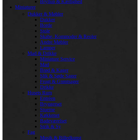
Bryllup & Kærlighed
Miniaturer
Dukker & Møbler
Dukker
Borde
Stole
Skabe, Kommoder & Reoler
Andre Møbler
Lamper
Mad & Drikke
Miniature Service
Mad
Brød & Kager
Slik & Søde Sager
Frugt & Grøntsager
Drikke
Husets Rum
Entréen
Bryggerset
Stuerne
Køkkenet
Badeværelset
Strik & Sy
Fag
Musik & Billedkunst