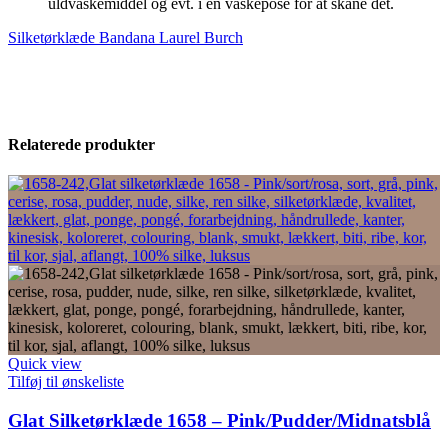
uldvaskemiddel og evt. i en vaskepose for at skåne det.
Silketørklæde Bandana Laurel Burch
Relaterede produkter
Quick view
Tilføj til ønskeliste
Glat Silketørklæde 1658 – Pink/Pudder/Midnatsblå