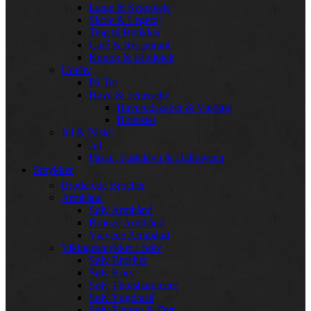
Læge & Sygepleje
Skole & Legetøj
Ting til Butikker
Café & Restaurant
Kontor & Bibliotek
Udeliv
På Tur
Have & Terasseliv
Haveredskaber & Værktøj
Blomster
Jul & Påske
Jul
Påske, Fastelavn & Halloween
Smykker
Broderede Brocher
Armbånd
Sølv Armbånd
Bronze Armbånd
Vævede Armbånd
Vikingesmykker i Sølv
Sølv Brocher
Sølv Kors
Sølv Thorshammere
Sølv Yggdrasil
Sølv Figurer & Dyr