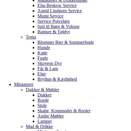
Madkasser & Drikkedunke
Elsa Beskow Service
Astrid Lindgren Service
Mumi Service
Service Porcelæn
Spil til Børn & Voksne
Bamser & Tøjdyr
Tema
Blomster Bier & Sommerfugle
Hunde
Katte
Fugle
Skovens Dyr
Får & Lam
Elge
Bryllup & Kærlighed
Miniaturer
Dukker & Møbler
Dukker
Borde
Stole
Skabe, Kommoder & Reoler
Andre Møbler
Lamper
Mad & Drikke