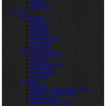
Strømper
Uldne Sokker
Brugskunst
Pænt & Praktisk
Forklæder
Viskestykker
Grydelapper
Grillhandsker
Servietter & Holdere
Nyttigt Design
Vaser & stager
Smukt, Sjovt & Nyttigt
Velour & Nikke Figurer
Hæfter mm.
Bogmærker af Karton
Kort & Postkort
Pynt til Ophæng
Dyr af Metal
Designting
Modelbiler
Nøgleringe – Kærlighed, Musik & Engle
Nøgleringe – Sport & Fart m.fl.
Nøgleringe med Dyr
Nøgleringe – Pippi & Mumi