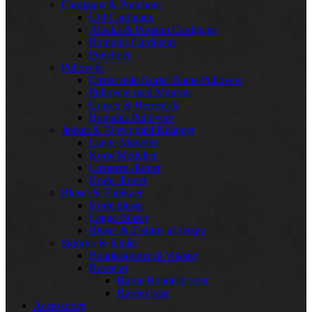
Cardigans & Ponchoer
Uld Cardigans
Alpaka & Possum Cardigans
Bomulds Cardigans
Ponchoer
Pullovere
Ensfarvede Korte/ Dame Pullovere
Pullovere med Mønster
Unisex & Herrestrik
Bomulds Pullovere
Jakker & Bluser med Knapper
Lange Modeller
Korte Modeller
Længere Ærmer
Korte Ærmer
Bluser & Tunikaer
Korte bluser
Lange Bluser
Bluser & T-shirts af Jersey
Skjorter & Kjoler
Bondeskjorter til Voksne
Børnetøj
Børne Bondeskjorter
Børnekjoler
Accessories