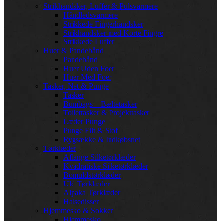
Strikhandsker, Luffer & Pulsvarmere
Håndledsvarmere
Strikkede Fingerhandsker
Strikhandsker med Korte Fingre
Strikkede Luffer
Huer & Pandebånd
Pandebånd
Huer Uden Foer
Huer Med Foer
Tasker, Net & Punge
Tasker
Bumbags – Bæltetasker
Toilettasker & Projekttasker
Læder Punge
Punge Filt & Stof
Rygsække & Indkøbsnet
Tørklæder
Aflange Silketørklæder
Kvadratiske Silketørklæder
Bomuldstørklæder
Uld Tørklæder
Alpaka Tørklæder
Halsedisser
Hjemmesko & Sokker
Hjemmesko