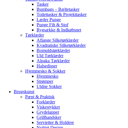
Tasker
Bumbags – Bæltetasker
Toilettasker & Projekttasker
Læder Punge
Punge Filt & Stof
Rygsække & Indkøbsnet
Tørklæder
Aflange Silketørklæder
Kvadratiske Silketørklæder
Bomuldstørklæder
Uld Tørklæder
Alpaka Tørklæder
Halsedisser
Hjemmesko & Sokker
Hjemmesko
Strømper
Uldne Sokker
Brugskunst
Pænt & Praktisk
Forklæder
Viskestykker
Grydelapper
Grillhandsker
Servietter & Holdere
Nyttigt Design