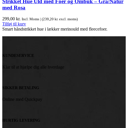
Strikket Hue Uld med Foer og Ombuk – Grå/Natur
med Rosa
299,00
kr.
Incl. Moms | (
239,20
kr.
excl. moms)
Tilføj til kurv
Smart håndstrikket hue i lækker merinould med fleecefoer.
KUNDESERVICE
Klar til at hjælpe dig alle hverdage
SIKKER BETALING
Online med Quickpay
HURTIG LEVERING