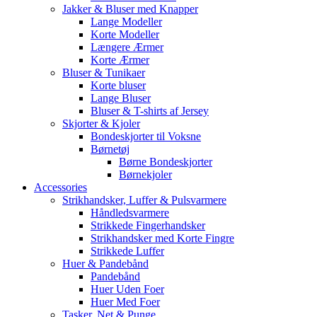
Jakker & Bluser med Knapper
Lange Modeller
Korte Modeller
Længere Ærmer
Korte Ærmer
Bluser & Tunikaer
Korte bluser
Lange Bluser
Bluser & T-shirts af Jersey
Skjorter & Kjoler
Bondeskjorter til Voksne
Børnetøj
Børne Bondeskjorter
Børnekjoler
Accessories
Strikhandsker, Luffer & Pulsvarmere
Håndledsvarmere
Strikkede Fingerhandsker
Strikhandsker med Korte Fingre
Strikkede Luffer
Huer & Pandebånd
Pandebånd
Huer Uden Foer
Huer Med Foer
Tasker, Net & Punge