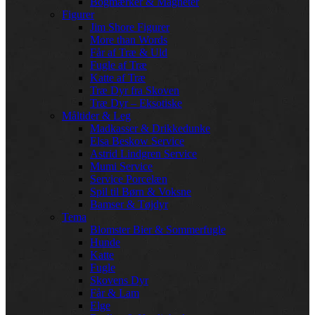
Bogmærker & Magneter
Figurer
Jim Shore Figurer
More than Words
Får af Træ & Uld
Fugle af Træ
Katte af Træ
Træ Dyr fra Skoven
Træ Dyr – Eksotiske
Måltider & Leg
Madkasser & Drikkedunke
Elsa Beskow Service
Astrid Lindgren Service
Mumi Service
Service Porcelæn
Spil til Børn & Voksne
Bamser & Tøjdyr
Tema
Blomster Bier & Sommerfugle
Hunde
Katte
Fugle
Skovens Dyr
Får & Lam
Elge