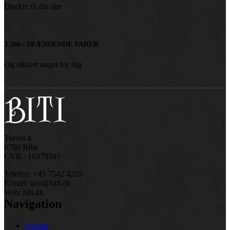
Direkte til din dør
3.500+ SPÆNDENDE VARER
Og sikkert noget for dig
Torvet 4
6760 Ribe
CVR.: 16979341
Telefon: +45 7542 4255
E-mail: info@biti.dk
Web: biti.dk
Navigation
Forside