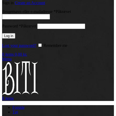
Sign in
Create an Account
Brugernavn eller e-mailadresse
*
Påkrævet
Password
*
Påkrævet
Log in
Lost your password?
Remember me
0
items
0,00
kr.
Menu
0
items
Forside
Tøj