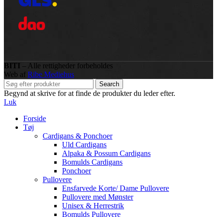
BITI
– Alle rettigheder forbeholdes
Web af
Ribe Mediehus
Search
Begynd at skrive for at finde de produkter du leder efter.
Luk
Forside
Tøj
Cardigans & Ponchoer
Uld Cardigans
Alpaka & Possum Cardigans
Bomulds Cardigans
Ponchoer
Pullovere
Ensfarvede Korte/ Dame Pullovere
Pullovere med Mønster
Unisex & Herrestrik
Bomulds Pullovere