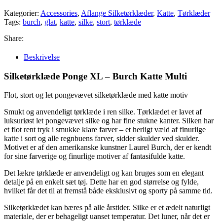
Kategorier:
Accessories
,
Aflange Silketørklæder
,
Katte
,
Tørklæder
Tags:
burch
,
glat
,
katte
,
silke
,
stort
,
tørklæde
Share:
Beskrivelse
Silketørklæde Ponge XL – Burch Katte Multi
Flot, stort og let pongevævet silketørklæde med katte motiv
Smukt og anvendeligt tørklæde i ren silke. Tørklædet er lavet af
luksuriøst let pongevævet silke og har fine stukne kanter. Silken har
et flot rent tryk i smukke klare farver – et herligt væld af finurlige
katte i sort og alle regnbuens farver, sidder skulder ved skulder.
Motivet er af den amerikanske kunstner Laurel Burch, der er kendt
for sine farverige og finurlige motiver af fantasifulde katte.
Det lækre tørklæde er anvendeligt og kan bruges som en elegant
detalje på en enkelt sæt tøj. Dette har en god størrelse og fylde,
hvilket får det til at fremstå både eksklusivt og sporty på samme tid.
Silketørklædet kan bæres på alle årstider. Silke er et ædelt naturligt
materiale, der er behageligt uanset temperatur. Det luner, når det er