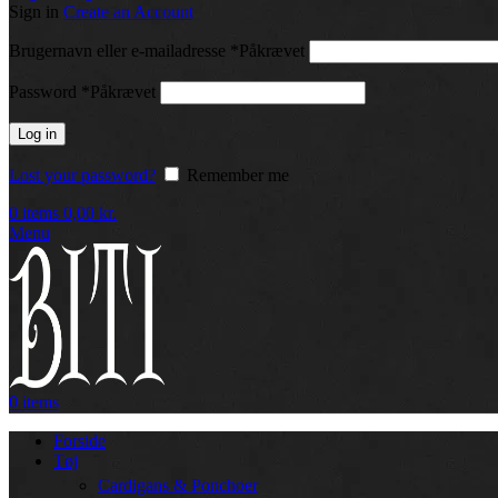
Sign in
Create an Account
Brugernavn eller e-mailadresse
*
Påkrævet
Password
*
Påkrævet
Log in
Lost your password?
Remember me
0
items
0,00
kr.
Menu
0
items
Forside
Tøj
Cardigans & Ponchoer