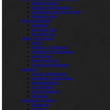
Håndledsvarmere
Strikkede Fingerhandsker
Strikhandsker med Korte Fingre
Strikkede Luffer
Huer & Pandebånd
Pandebånd
Huer Uden Foer
Huer Med Foer
Tasker, Net & Punge
Tasker
Bumbags – Bæltetasker
Toilettasker & Projekttasker
Læder Punge
Punge Filt & Stof
Rygsække & Indkøbsnet
Tørklæder
Aflange Silketørklæder
Kvadratiske Silketørklæder
Bomuldstørklæder
Uld Tørklæder
Alpaka Tørklæder
Halsedisser
Hjemmesko & Sokker
Hjemmesko
Strømper