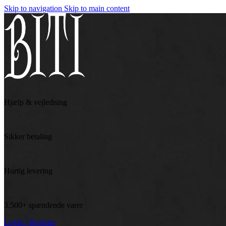
Skip to navigation
Skip to main content
Hjælp & vejledning
Sikker betaling
Hurtig levering
3.500+ spændende varer
Login / Register