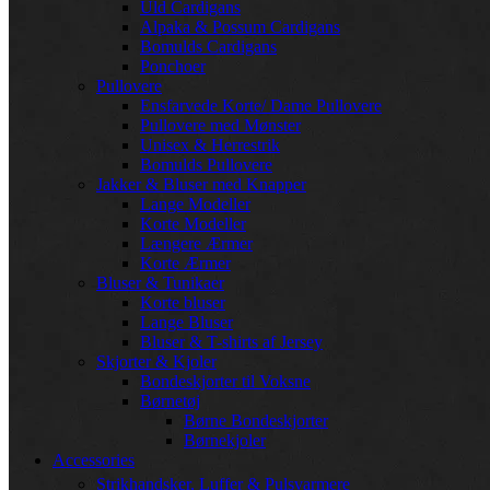
Uld Cardigans
Alpaka & Possum Cardigans
Bomulds Cardigans
Ponchoer
Pullovere
Ensfarvede Korte/ Dame Pullovere
Pullovere med Mønster
Unisex & Herrestrik
Bomulds Pullovere
Jakker & Bluser med Knapper
Lange Modeller
Korte Modeller
Længere Ærmer
Korte Ærmer
Bluser & Tunikaer
Korte bluser
Lange Bluser
Bluser & T-shirts af Jersey
Skjorter & Kjoler
Bondeskjorter til Voksne
Børnetøj
Børne Bondeskjorter
Børnekjoler
Accessories
Strikhandsker, Luffer & Pulsvarmere