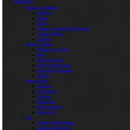
Miniaturer
Dukker & Møbler
Dukker
Borde
Stole
Skabe, Kommoder & Reoler
Andre Møbler
Lamper
Mad & Drikke
Miniature Service
Mad
Brød & Kager
Slik & Søde Sager
Frugt & Grøntsager
Drikke
Husets Rum
Entréen
Bryggerset
Stuerne
Køkkenet
Badeværelset
Strik & Sy
Fag
Musik & Billedkunst
Læge & Sygepleje