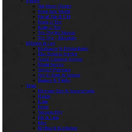
Figurer
Jim Shore Figurer
More than Words
Får af Træ & Uld
Fugle af Træ
Katte af Træ
Træ Dyr fra Skoven
Træ Dyr – Eksotiske
Måltider & Leg
Madkasser & Drikkedunke
Elsa Beskow Service
Astrid Lindgren Service
Mumi Service
Service Porcelæn
Spil til Børn & Voksne
Bamser & Tøjdyr
Tema
Blomster Bier & Sommerfugle
Hunde
Katte
Fugle
Skovens Dyr
Får & Lam
Elge
Bryllup & Kærlighed