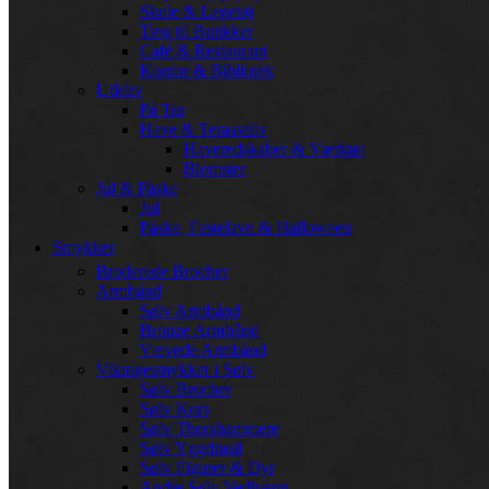
Skole & Legetøj
Ting til Butikker
Café & Restaurant
Kontor & Bibliotek
Udeliv
På Tur
Have & Terasseliv
Haveredskaber & Værktøj
Blomster
Jul & Påske
Jul
Påske, Fastelavn & Halloween
Smykker
Broderede Brocher
Armbånd
Sølv Armbånd
Bronze Armbånd
Vævede Armbånd
Vikingesmykker i Sølv
Sølv Brocher
Sølv Kors
Sølv Thorshammere
Sølv Yggdrasil
Sølv Figurer & Dyr
Andre Sølv Vedhæng