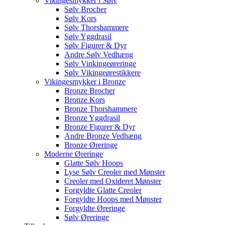
Vikingesmykker i Sølv
Sølv Brocher
Sølv Kors
Sølv Thorshammere
Sølv Yggdrasil
Sølv Figurer & Dyr
Andre Sølv Vedhæng
Sølv Vinkingeøreringe
Sølv Vikingeørestikkere
Vikingesmykker i Bronze
Bronze Brocher
Bronze Kors
Bronze Thorshammere
Bronze Yggdrasil
Bronze Figurer & Dyr
Andre Bronze Vedhæng
Bronze Øreringe
Moderne Øreringe
Glatte Sølv Hoops
Lyse Sølv Creoler med Mønster
Creoler med Oxideret Mønster
Forgyldte Glatte Creoler
Forgyldte Hoops med Mønster
Forgyldte Øreringe
Sølv Øreringe