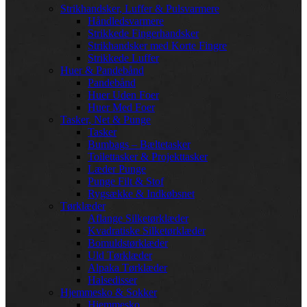
Strikhandsker, Luffer & Pulsvarmere
Håndledsvarmere
Strikkede Fingerhandsker
Strikhandsker med Korte Fingre
Strikkede Luffer
Huer & Pandebånd
Pandebånd
Huer Uden Foer
Huer Med Foer
Tasker, Net & Punge
Tasker
Bumbags – Bæltetasker
Toilettasker & Projekttasker
Læder Punge
Punge Filt & Stof
Rygsække & Indkøbsnet
Tørklæder
Aflange Silketørklæder
Kvadratiske Silketørklæder
Bomuldstørklæder
Uld Tørklæder
Alpaka Tørklæder
Halsedisser
Hjemmesko & Sokker
Hjemmesko