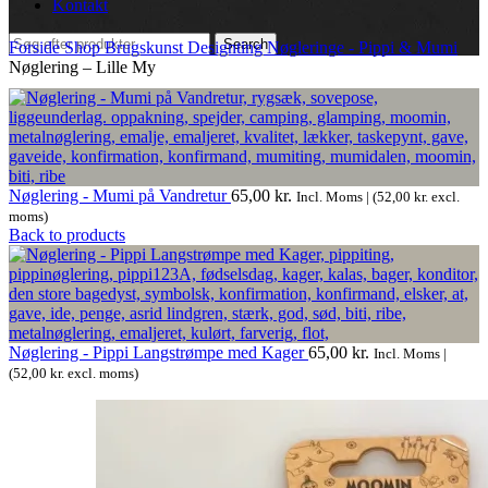
Kontakt
Search
Forside
Shop
Brugskunst
Designting
Nøgleringe - Pippi & Mumi
Nøglering – Lille My
Nøglering - Mumi på Vandretur
65,00
kr.
Incl. Moms | (
52,00
kr.
excl.
moms)
Back to products
Nøglering - Pippi Langstrømpe med Kager
65,00
kr.
Incl. Moms |
(
52,00
kr.
excl. moms)