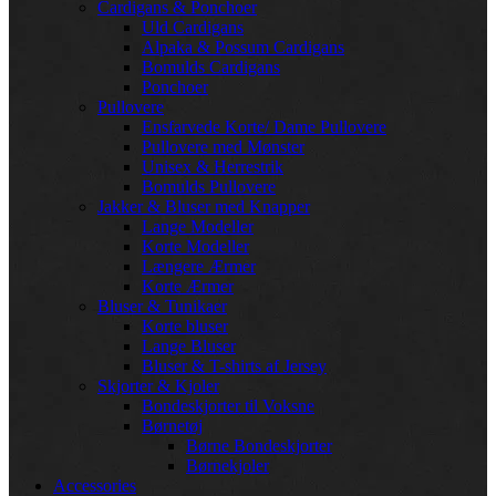
Cardigans & Ponchoer
Uld Cardigans
Alpaka & Possum Cardigans
Bomulds Cardigans
Ponchoer
Pullovere
Ensfarvede Korte/ Dame Pullovere
Pullovere med Mønster
Unisex & Herrestrik
Bomulds Pullovere
Jakker & Bluser med Knapper
Lange Modeller
Korte Modeller
Længere Ærmer
Korte Ærmer
Bluser & Tunikaer
Korte bluser
Lange Bluser
Bluser & T-shirts af Jersey
Skjorter & Kjoler
Bondeskjorter til Voksne
Børnetøj
Børne Bondeskjorter
Børnekjoler
Accessories