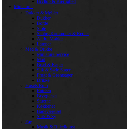
Bryllup & Kærlighed
Miniaturer
Dukker & Møbler
Dukker
Borde
Stole
Skabe, Kommoder & Reoler
Andre Møbler
Lamper
Mad & Drikke
Miniature Service
Mad
Brød & Kager
Slik & Søde Sager
Frugt & Grøntsager
Drikke
Husets Rum
Entréen
Bryggerset
Stuerne
Køkkenet
Badeværelset
Strik & Sy
Fag
Musik & Billedkunst