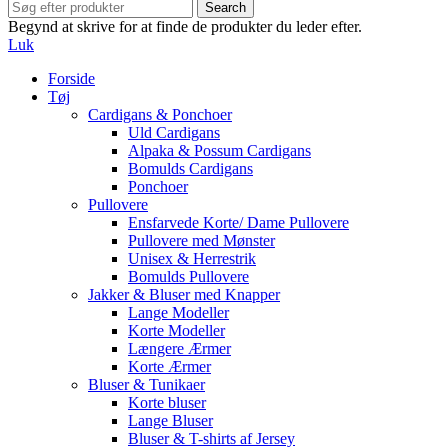
Search
Begynd at skrive for at finde de produkter du leder efter.
Luk
Forside
Tøj
Cardigans & Ponchoer
Uld Cardigans
Alpaka & Possum Cardigans
Bomulds Cardigans
Ponchoer
Pullovere
Ensfarvede Korte/ Dame Pullovere
Pullovere med Mønster
Unisex & Herrestrik
Bomulds Pullovere
Jakker & Bluser med Knapper
Lange Modeller
Korte Modeller
Længere Ærmer
Korte Ærmer
Bluser & Tunikaer
Korte bluser
Lange Bluser
Bluser & T-shirts af Jersey