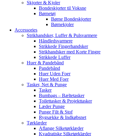
Skjorter & Kjoler
Bondeskjorter til Voksne
Børnetøj
Børne Bondeskjorter
Børnekjoler
Accessories
Strikhandsker, Luffer & Pulsvarmere
Håndledsvarmere
Strikkede Fingerhandsker
Strikhandsker med Korte Fingre
Strikkede Luffer
Huer & Pandebånd
Pandebånd
Huer Uden Foer
Huer Med Foer
Tasker, Net & Punge
Tasker
Bumbags – Bæltetasker
Toilettasker & Projekttasker
Læder Punge
Punge Filt & Stof
Rygsække & Indkøbsnet
Tørklæder
Aflange Silketørklæder
Kvadratiske Silketørklæder