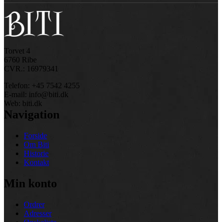
Torvet 4
6760 Ribe
CVR.: 16979341
Telefon: +45 7542 4255
E-mail: info@biti.dk
Web: biti.dk
Navigation
Forside
Om Biti
Historie
Kontakt
Min konto
Ordrer
Adresser