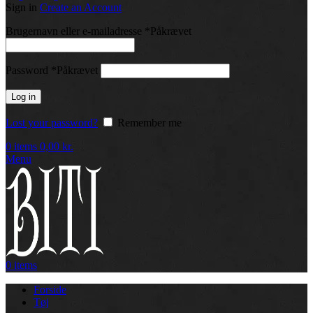
Sign in
Create an Account
Brugernavn eller e-mailadresse
*
Påkrævet
Password
*
Påkrævet
Log in
Lost your password?
Remember me
0
items
0,00
kr.
Menu
0
items
Forside
Tøj