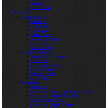
Strømper
Uldne Sokker
Brugskunst
Pænt & Praktisk
Forklæder
Viskestykker
Grydelapper
Grillhandsker
Servietter & Holdere
Nyttigt Design
Vaser & stager
Smukt, Sjovt & Nyttigt
Velour & Nikke Figurer
Hæfter mm.
Bogmærker af Karton
Kort & Postkort
Pynt til Ophæng
Dyr af Metal
Designting
Modelbiler
Nøgleringe – Kærlighed, Musik & Engle
Nøgleringe – Sport & Fart m.fl.
Nøgleringe med Dyr
Nøgleringe – Pippi & Mumi