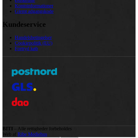
Ønskeliste
Kontoinformationer
Glemt adgangskode
Kundeservice
Handelsbetingelser
Cookiepolitik (EU)
Fortryd køb
BITI
– Alle rettigheder forbeholdes
Web af
Ribe Mediehus