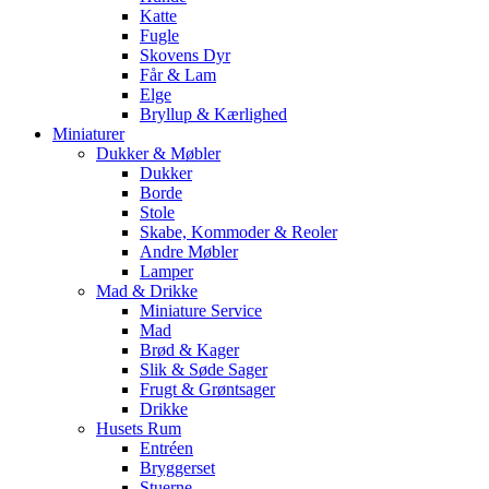
Katte
Fugle
Skovens Dyr
Får & Lam
Elge
Bryllup & Kærlighed
Miniaturer
Dukker & Møbler
Dukker
Borde
Stole
Skabe, Kommoder & Reoler
Andre Møbler
Lamper
Mad & Drikke
Miniature Service
Mad
Brød & Kager
Slik & Søde Sager
Frugt & Grøntsager
Drikke
Husets Rum
Entréen
Bryggerset
Stuerne