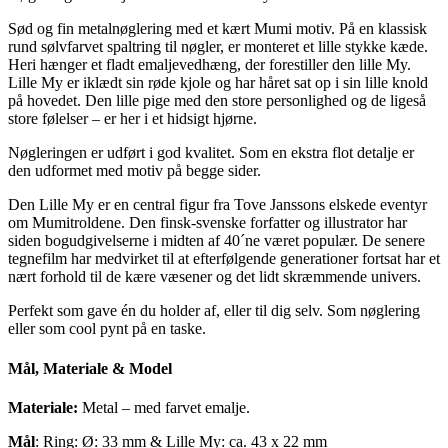
Sød og fin metalnøglering med et kært Mumi motiv. På en klassisk
rund sølvfarvet spaltring til nøgler, er monteret et lille stykke kæde.
Heri hænger et fladt emaljevedhæng, der forestiller den lille My.
Lille My er iklædt sin røde kjole og har håret sat op i sin lille knold
på hovedet. Den lille pige med den store personlighed og de ligeså
store følelser – er her i et hidsigt hjørne.
Nøgleringen er udført i god kvalitet. Som en ekstra flot detalje er
den udformet med motiv på begge sider.
Den Lille My er en central figur fra Tove Janssons elskede eventyr
om Mumitroldene. Den finsk-svenske forfatter og illustrator har
siden bogudgivelserne i midten af 40´ne været populær. De senere
tegnefilm har medvirket til at efterfølgende generationer fortsat har et
nært forhold til de kære væsener og det lidt skræmmende univers.
Perfekt som gave én du holder af, eller til dig selv. Som nøglering
eller som cool pynt på en taske.
Mål, Materiale & Model
Materiale:
Metal – med farvet emalje.
Mål
: Ring: Ø: 33 mm & Lille My: ca. 43 x 22 mm