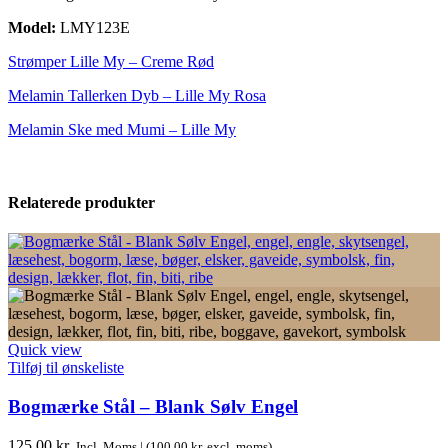
Model:
LMY123E
Strømper Lille My – Creme Rød
Melamin Tallerken Dyb – Lille My Rosa
Melamin Ske med Mumi – Lille My
Relaterede produkter
Quick view
Tilføj til ønskeliste
Bogmærke Stål – Blank Sølv Engel
125,00
kr.
Incl. Moms | (
100,00
kr.
excl. moms)