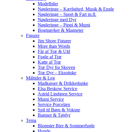
Modelbiler
Nøgleringe – Kærlighed, Musik & Engle
Nøgleringe – Sport & Fart m.fl.
Nøgleringe med Dyr
Nøgleringe – Pippi & Mumi
Bogmærker & Magneter
Figurer
Jim Shore Figurer
More than Words
Får af Træ & Uld
Fugle af Træ
Katte af Træ
Træ Dyr fra Skoven
Træ Dyr – Eksotiske
Måltider & Leg
Madkasser & Drikkedunke
Elsa Beskow Service
Astrid Lindgren Service
Mumi Service
Service Porcelæn
Spil til Børn & Voksne
Bamser & Tøjdyr
Tema
Blomster Bier & Sommerfugle
Hunde