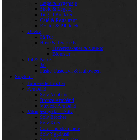
Læge & Sygepleje
Skole & Legetøj
Ting til Butikker
Café & Restaurant
Kontor & Bibliotek
Udeliv
På Tur
Have & Terasseliv
Haveredskaber & Værktøj
Blomster
Jul & Påske
Jul
Påske, Fastelavn & Halloween
Smykker
Broderede Brocher
Armbånd
Sølv Armbånd
Bronze Armbånd
Vævede Armbånd
Vikingesmykker i Sølv
Sølv Brocher
Sølv Kors
Sølv Thorshammere
Sølv Yggdrasil
Sølv Figurer & Dyr