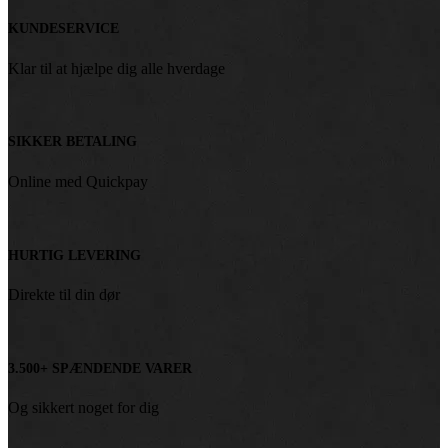
KUNDESERVICE
Klar til at hjælpe dig alle hverdage
SIKKER BETALING
Online med Quickpay
HURTIG LEVERING
Direkte til din dør
3.500+ SPÆNDENDE VARER
Og sikkert noget for dig