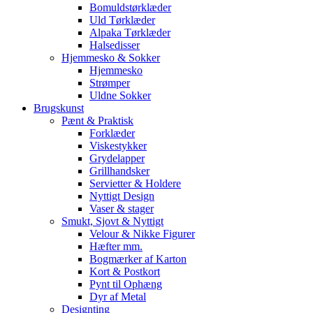
Bomuldstørklæder
Uld Tørklæder
Alpaka Tørklæder
Halsedisser
Hjemmesko & Sokker
Hjemmesko
Strømper
Uldne Sokker
Brugskunst
Pænt & Praktisk
Forklæder
Viskestykker
Grydelapper
Grillhandsker
Servietter & Holdere
Nyttigt Design
Vaser & stager
Smukt, Sjovt & Nyttigt
Velour & Nikke Figurer
Hæfter mm.
Bogmærker af Karton
Kort & Postkort
Pynt til Ophæng
Dyr af Metal
Designting