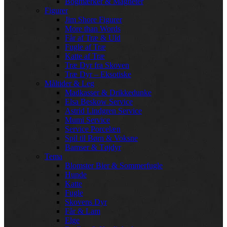
Bogmærker & Magneter
Figurer
Jim Shore Figurer
More than Words
Får af Træ & Uld
Fugle af Træ
Katte af Træ
Træ Dyr fra Skoven
Træ Dyr – Eksotiske
Måltider & Leg
Madkasser & Drikkedunke
Elsa Beskow Service
Astrid Lindgren Service
Mumi Service
Service Porcelæn
Spil til Børn & Voksne
Bamser & Tøjdyr
Tema
Blomster Bier & Sommerfugle
Hunde
Katte
Fugle
Skovens Dyr
Får & Lam
Elge