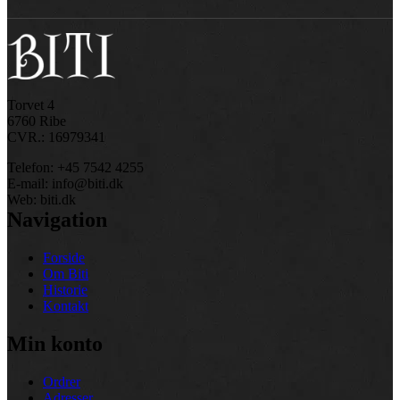
Torvet 4
6760 Ribe
CVR.: 16979341
Telefon: +45 7542 4255
E-mail: info@biti.dk
Web: biti.dk
Navigation
Forside
Om Biti
Historie
Kontakt
Min konto
Ordrer
Adresser