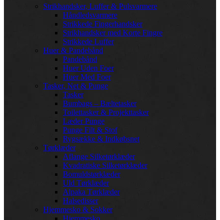
Strikhandsker, Luffer & Pulsvarmere
Håndledsvarmere
Strikkede Fingerhandsker
Strikhandsker med Korte Fingre
Strikkede Luffer
Huer & Pandebånd
Pandebånd
Huer Uden Foer
Huer Med Foer
Tasker, Net & Punge
Tasker
Bumbags – Bæltetasker
Toilettasker & Projekttasker
Læder Punge
Punge Filt & Stof
Rygsække & Indkøbsnet
Tørklæder
Aflange Silketørklæder
Kvadratiske Silketørklæder
Bomuldstørklæder
Uld Tørklæder
Alpaka Tørklæder
Halsedisser
Hjemmesko & Sokker
Hjemmesko