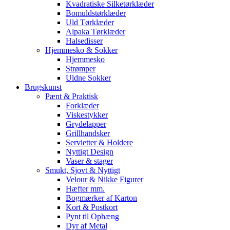
Kvadratiske Silketørklæder
Bomuldstørklæder
Uld Tørklæder
Alpaka Tørklæder
Halsedisser
Hjemmesko & Sokker
Hjemmesko
Strømper
Uldne Sokker
Brugskunst
Pænt & Praktisk
Forklæder
Viskestykker
Grydelapper
Grillhandsker
Servietter & Holdere
Nyttigt Design
Vaser & stager
Smukt, Sjovt & Nyttigt
Velour & Nikke Figurer
Hæfter mm.
Bogmærker af Karton
Kort & Postkort
Pynt til Ophæng
Dyr af Metal