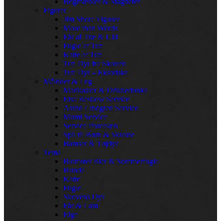
Bogmærker & Magneter
Figurer
Jim Shore Figurer
More than Words
Får af Træ & Uld
Fugle af Træ
Katte af Træ
Træ Dyr fra Skoven
Træ Dyr – Eksotiske
Måltider & Leg
Madkasser & Drikkedunke
Elsa Beskow Service
Astrid Lindgren Service
Mumi Service
Service Porcelæn
Spil til Børn & Voksne
Bamser & Tøjdyr
Tema
Blomster Bier & Sommerfugle
Hunde
Katte
Fugle
Skovens Dyr
Får & Lam
Elge