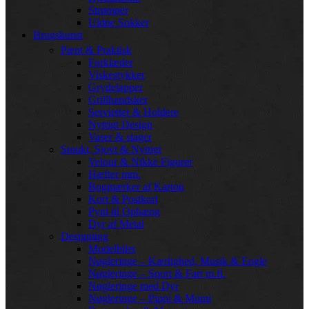
Strømper
Uldne Sokker
Brugskunst
Pænt & Praktisk
Forklæder
Viskestykker
Grydelapper
Grillhandsker
Servietter & Holdere
Nyttigt Design
Vaser & stager
Smukt, Sjovt & Nyttigt
Velour & Nikke Figurer
Hæfter mm.
Bogmærker af Karton
Kort & Postkort
Pynt til Ophæng
Dyr af Metal
Designting
Modelbiler
Nøgleringe – Kærlighed, Musik & Engle
Nøgleringe – Sport & Fart m.fl.
Nøgleringe med Dyr
Nøgleringe – Pippi & Mumi