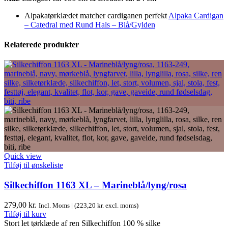
Alpakatørklædet matcher cardiganen perfekt
Alpaka Cardigan
– Catedral med Rund Hals – Blå/Gylden
Relaterede produkter
Quick view
Tilføj til ønskeliste
Silkechiffon 1163 XL – Marineblå/lyng/rosa
279,00
kr.
Incl. Moms | (
223,20
kr.
excl. moms)
Tilføj til kurv
Stort let tørklæde af ren Silkechiffon 100 % silke