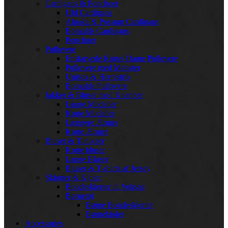
Cardigans & Ponchoer
Uld Cardigans
Alpaka & Possum Cardigans
Bomulds Cardigans
Ponchoer
Pullovere
Ensfarvede Korte/ Dame Pullovere
Pullovere med Mønster
Unisex & Herrestrik
Bomulds Pullovere
Jakker & Bluser med Knapper
Lange Modeller
Korte Modeller
Længere Ærmer
Korte Ærmer
Bluser & Tunikaer
Korte bluser
Lange Bluser
Bluser & T-shirts af Jersey
Skjorter & Kjoler
Bondeskjorter til Voksne
Børnetøj
Børne Bondeskjorter
Børnekjoler
Accessories