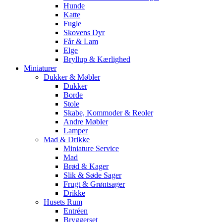
Hunde
Katte
Fugle
Skovens Dyr
Får & Lam
Elge
Bryllup & Kærlighed
Miniaturer
Dukker & Møbler
Dukker
Borde
Stole
Skabe, Kommoder & Reoler
Andre Møbler
Lamper
Mad & Drikke
Miniature Service
Mad
Brød & Kager
Slik & Søde Sager
Frugt & Grøntsager
Drikke
Husets Rum
Entréen
Bryggerset