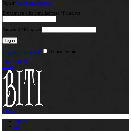
Sign in
Create an Account
Brugernavn eller e-mailadresse
*
Påkrævet
Password
*
Påkrævet
Log in
Lost your password?
Remember me
0
items
0,00
kr.
Menu
0
items
Forside
Tøj