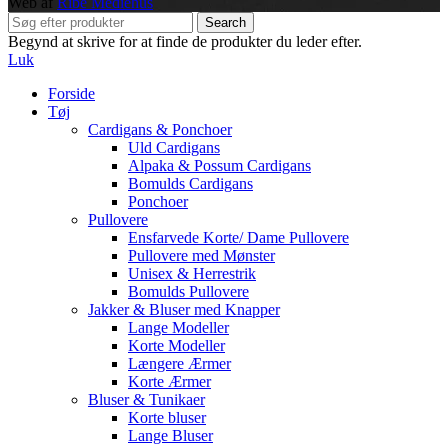
Web af
Ribe Mediehus
Search
Begynd at skrive for at finde de produkter du leder efter.
Luk
Forside
Tøj
Cardigans & Ponchoer
Uld Cardigans
Alpaka & Possum Cardigans
Bomulds Cardigans
Ponchoer
Pullovere
Ensfarvede Korte/ Dame Pullovere
Pullovere med Mønster
Unisex & Herrestrik
Bomulds Pullovere
Jakker & Bluser med Knapper
Lange Modeller
Korte Modeller
Længere Ærmer
Korte Ærmer
Bluser & Tunikaer
Korte bluser
Lange Bluser