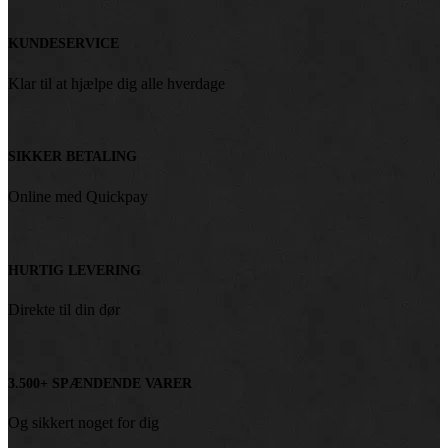
KUNDESERVICE
Klar til at hjælpe dig alle hverdage
SIKKER BETALING
Online med Quickpay
HURTIG LEVERING
Direkte til din dør
3.500+ SPÆNDENDE VARER
Og sikkert noget for dig