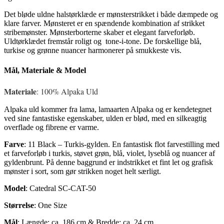
Det bløde uldne halstørklæde er mønsterstrikket i både dæmpede og
klare farver. Mønsteret er en spændende kombination af strikket
stribemønster. Mønsterborterne skaber et elegant farveforløb.
Uldtørklædet fremstår roligt og tone-i-tone. De forskellige blå,
turkise og grønne nuancer harmonerer på smukkeste vis.
Mål, Materiale & Model
Materiale
: 100% Alpaka Uld
Alpaka uld kommer fra lama, lamaarten Alpaka og er kendetegnet
ved sine fantastiske egenskaber, ulden er blød, med en silkeagtig
overflade og fibrene er varme.
Farve
: 11 Black – Turkis-gylden. En fantastisk flot farvestilling med
et farveforløb i turkis, støvet grøn, blå, violet, lyseblå og nuancer af
gyldenbrunt. På denne baggrund er indstrikket et fint let og grafisk
mønster i sort, som gør strikken noget helt særligt.
Model
: Catedral SC-CAT-50
Størrelse
: One Size
Mål
: Længde: ca. 186 cm & Bredde: ca. 24 cm