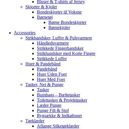
Bluser & T-shirts af Jersey
Skjorter & Kjoler
Bondeskjorter til Voksne
Børnetøj
Børne Bondeskjorter
Børnekjoler
Accessories
Strikhandsker, Luffer & Pulsvarmere
Håndledsvarmere
Strikkede Fingerhandsker
Strikhandsker med Korte Fingre
Strikkede Luffer
Huer & Pandebånd
Pandebånd
Huer Uden Foer
Huer Med Foer
Tasker, Net & Punge
Tasker
Bumbags – Bæltetasker
Toilettasker & Projekttasker
Læder Punge
Punge Filt & Stof
Rygsække & Indkøbsnet
Tørklæder
Aflange Silketørklæder