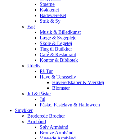
Stuerne
Køkkenet
Badeværelset
Strik & Sy
Fag
Musik & Billedkunst
Læge & Sygepleje
Skole & Legetøj
Ting til Butikker
Café & Restaurant
Kontor & Bibliotek
Udeliv
På Tur
Have & Terasseliv
Haveredskaber & Værktøj
Blomster
Jul & Påske
Jul
Påske, Fastelavn & Halloween
Smykker
Broderede Brocher
Armbånd
Sølv Armbånd
Bronze Armbånd
Vævede Armbånd