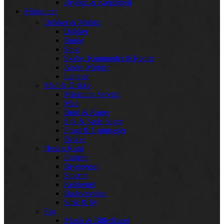
Bryllup & Kærlighed
Miniaturer
Dukker & Møbler
Dukker
Borde
Stole
Skabe, Kommoder & Reoler
Andre Møbler
Lamper
Mad & Drikke
Miniature Service
Mad
Brød & Kager
Slik & Søde Sager
Frugt & Grøntsager
Drikke
Husets Rum
Entréen
Bryggerset
Stuerne
Køkkenet
Badeværelset
Strik & Sy
Fag
Musik & Billedkunst