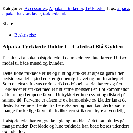
Kategorier:
Accessories
,
Alpaka Tørklæder
,
Tørklæder
Tags:
alpaca
,
alpaka
,
halstørklæde
,
tørklæde
,
uld
Share:
Beskrivelse
Alpaka Tørklæde Dobbelt – Catedral Blå Gylden
Eksklusivt alpaka halstørklæde i dæmpede regnbue farver. Unisex
model til både mænd og kvinder.
Dette flotte tørklæde er let og lunt og strikket af alpaka-garn i den
bedste kvalitet. Tørklædet er gennemført lavet og fint forarbejdet.
Som en ekstra luksus er det strikket dobbelt, så det bærer sig flot.
Tørklædet er strikket med et fint stribe mønster i en flot kombination
af klare og dæmpede farver. Udtrykket er interessant og diskret på
samme tid. Farverne er afstemte og harmoniske og klæder langt de
fleste. Farverne er hentet fra flere skalaer og man kan derfor sætte
mange forskellige farver til, hvilket gør strikken uhyre anvendelig.
Halstørklædet har en god længde og bredde, så det kan bindes på
mange måder. Det bløde og lune tørklæde kan både bæres udendørs
og indenfor.