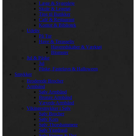
Læge & Sygepleje
Skole & Legetøj
Ting til Butikker
Café & Restaurant
Kontor & Bibliotek
Udeliv
På Tur
Have & Terasseliv
Haveredskaber & Værktøj
Blomster
Jul & Påske
Jul
Påske, Fastelavn & Halloween
Smykker
Broderede Brocher
Armbånd
Sølv Armbånd
Bronze Armbånd
Vævede Armbånd
Vikingesmykker i Sølv
Sølv Brocher
Sølv Kors
Sølv Thorshammere
Sølv Yggdrasil
Sølv Figurer & Dyr