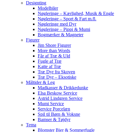
Designting
Modelbiler
Nøgleringe – Kærlighed, Musik & Engle
Nøgleringe – Sport & Fart m.fl.
Nøgleringe med Dyr
Nøgleringe – Pippi & Mumi
Bogmærker & Magneter
Figurer
Jim Shore Figurer
More than Words
Får af Træ & Uld
Fugle af Træ
Katte af Træ
Træ Dyr fra Skoven
Træ Dyr – Eksotiske
Måltider & Leg
Madkasser & Drikkedunke
Elsa Beskow Service
Astrid Lindgren Service
Mumi Service
Service Porcelæn
Spil til Børn & Voksne
Bamser & Tøjdyr
Tema
Blomster Bier & Sommerfugle