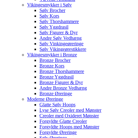
Vikingesmykker i Sølv
Sølv Brocher
Sølv Kors
Sølv Thorshammere
Sølv Yggdrasil
Sølv Figurer & Dyr
Andre Sølv Vedhæng
Sølv Vinkingeøreringe
Sølv Vikingeørestikkere
Vikingesmykker i Bronze
Bronze Brocher
Bronze Kors
Bronze Thorshammere
Bronze Yggdrasil
Bronze Figurer & Dyr
Andre Bronze Vedhæng
Bronze Øreringe
Moderne Øreringe
Glatte Sølv Hoops
Lyse Sølv Creoler med Mønster
Creoler med Oxideret Mønster
Forgyldte Glatte Creoler
Forgyldte Hoops med Mønster
Forgyldte Øreringe
Sølv Øreringe