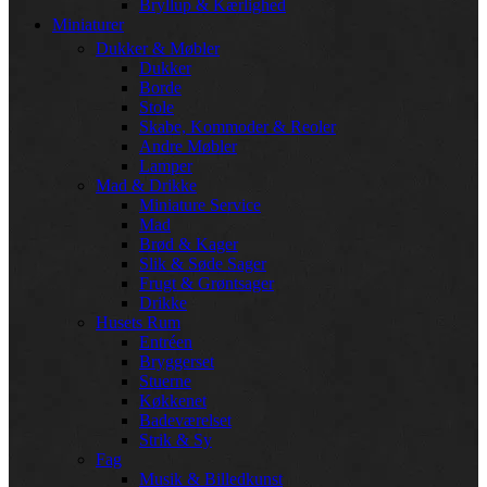
Bryllup & Kærlighed
Miniaturer
Dukker & Møbler
Dukker
Borde
Stole
Skabe, Kommoder & Reoler
Andre Møbler
Lamper
Mad & Drikke
Miniature Service
Mad
Brød & Kager
Slik & Søde Sager
Frugt & Grøntsager
Drikke
Husets Rum
Entréen
Bryggerset
Stuerne
Køkkenet
Badeværelset
Strik & Sy
Fag
Musik & Billedkunst