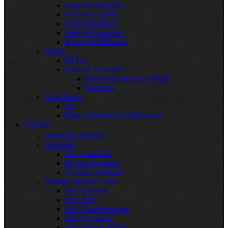
Læge & Sygepleje
Skole & Legetøj
Ting til Butikker
Café & Restaurant
Kontor & Bibliotek
Udeliv
På Tur
Have & Terasseliv
Haveredskaber & Værktøj
Blomster
Jul & Påske
Jul
Påske, Fastelavn & Halloween
Smykker
Broderede Brocher
Armbånd
Sølv Armbånd
Bronze Armbånd
Vævede Armbånd
Vikingesmykker i Sølv
Sølv Brocher
Sølv Kors
Sølv Thorshammere
Sølv Yggdrasil
Sølv Figurer & Dyr