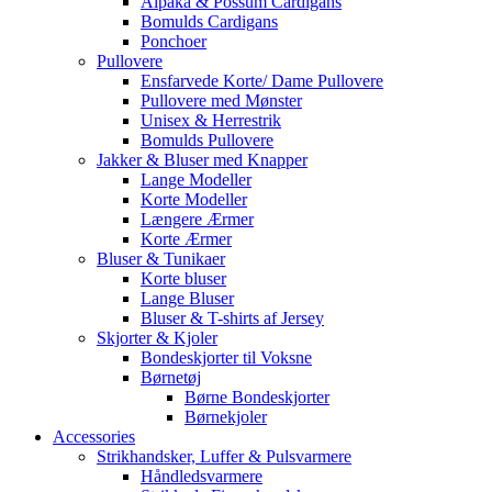
Alpaka & Possum Cardigans
Bomulds Cardigans
Ponchoer
Pullovere
Ensfarvede Korte/ Dame Pullovere
Pullovere med Mønster
Unisex & Herrestrik
Bomulds Pullovere
Jakker & Bluser med Knapper
Lange Modeller
Korte Modeller
Længere Ærmer
Korte Ærmer
Bluser & Tunikaer
Korte bluser
Lange Bluser
Bluser & T-shirts af Jersey
Skjorter & Kjoler
Bondeskjorter til Voksne
Børnetøj
Børne Bondeskjorter
Børnekjoler
Accessories
Strikhandsker, Luffer & Pulsvarmere
Håndledsvarmere