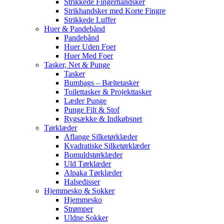
Strikkede Fingerhandsker
Strikhandsker med Korte Fingre
Strikkede Luffer
Huer & Pandebånd
Pandebånd
Huer Uden Foer
Huer Med Foer
Tasker, Net & Punge
Tasker
Bumbags – Bæltetasker
Toilettasker & Projekttasker
Læder Punge
Punge Filt & Stof
Rygsække & Indkøbsnet
Tørklæder
Aflange Silketørklæder
Kvadratiske Silketørklæder
Bomuldstørklæder
Uld Tørklæder
Alpaka Tørklæder
Halsedisser
Hjemmesko & Sokker
Hjemmesko
Strømper
Uldne Sokker