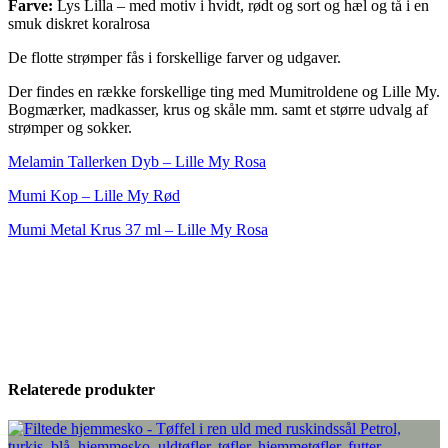
Farve:
Lys Lilla – med motiv i hvidt, rødt og sort og hæl og tå i en
smuk diskret koralrosa
De flotte strømper fås i forskellige farver og udgaver.
Der findes en række forskellige ting med Mumitroldene og Lille My.
Bogmærker, madkasser, krus og skåle mm. samt et større udvalg af
strømper og sokker.
Melamin Tallerken Dyb – Lille My Rosa
Mumi Kop – Lille My Rød
Mumi Metal Krus 37 ml – Lille My Rosa
Passer perfekt til viskestykkerne af hør og bomuld med samme
motiv – den eksklusive blanding af hør og bomuld er yndet, ikke
alene på grund af den smukke struktur, men også fordi blandingen
har en god tørreevne og fordi det er materialer, der varer længe og
som man kan glæde sig over i lang tid.
Relaterede produkter