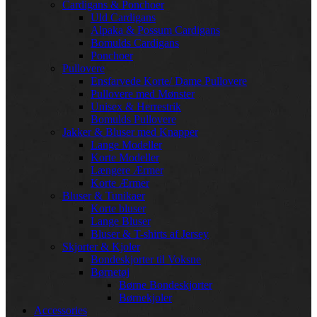
Cardigans & Ponchoer
Uld Cardigans
Alpaka & Possum Cardigans
Bomulds Cardigans
Ponchoer
Pullovere
Ensfarvede Korte/ Dame Pullovere
Pullovere med Mønster
Unisex & Herrestrik
Bomulds Pullovere
Jakker & Bluser med Knapper
Lange Modeller
Korte Modeller
Længere Ærmer
Korte Ærmer
Bluser & Tunikaer
Korte bluser
Lange Bluser
Bluser & T-shirts af Jersey
Skjorter & Kjoler
Bondeskjorter til Voksne
Børnetøj
Børne Bondeskjorter
Børnekjoler
Accessories