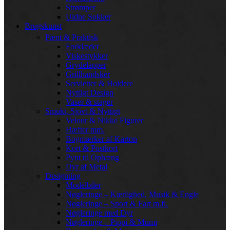
Strømper
Uldne Sokker
Brugskunst
Pænt & Praktisk
Forklæder
Viskestykker
Grydelapper
Grillhandsker
Servietter & Holdere
Nyttigt Design
Vaser & stager
Smukt, Sjovt & Nyttigt
Velour & Nikke Figurer
Hæfter mm.
Bogmærker af Karton
Kort & Postkort
Pynt til Ophæng
Dyr af Metal
Designting
Modelbiler
Nøgleringe – Kærlighed, Musik & Engle
Nøgleringe – Sport & Fart m.fl.
Nøgleringe med Dyr
Nøgleringe – Pippi & Mumi