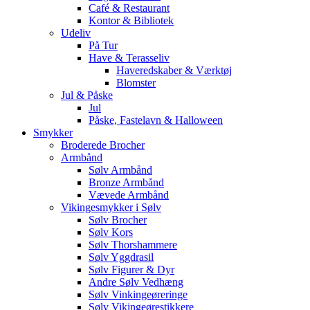
Café & Restaurant
Kontor & Bibliotek
Udeliv
På Tur
Have & Terasseliv
Haveredskaber & Værktøj
Blomster
Jul & Påske
Jul
Påske, Fastelavn & Halloween
Smykker
Broderede Brocher
Armbånd
Sølv Armbånd
Bronze Armbånd
Vævede Armbånd
Vikingesmykker i Sølv
Sølv Brocher
Sølv Kors
Sølv Thorshammere
Sølv Yggdrasil
Sølv Figurer & Dyr
Andre Sølv Vedhæng
Sølv Vinkingeøreringe
Sølv Vikingeørestikkere