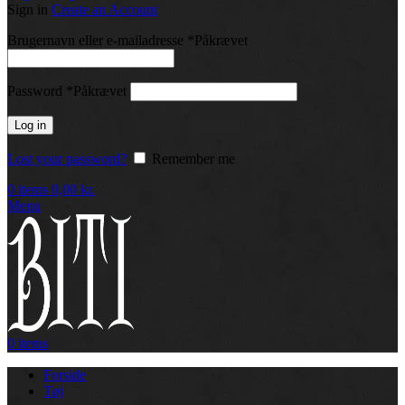
Sign in
Create an Account
Brugernavn eller e-mailadresse
*
Påkrævet
Password
*
Påkrævet
Log in
Lost your password?
Remember me
0
items
0,00
kr.
Menu
0
items
Forside
Tøj