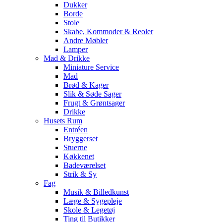
Dukker
Borde
Stole
Skabe, Kommoder & Reoler
Andre Møbler
Lamper
Mad & Drikke
Miniature Service
Mad
Brød & Kager
Slik & Søde Sager
Frugt & Grøntsager
Drikke
Husets Rum
Entréen
Bryggerset
Stuerne
Køkkenet
Badeværelset
Strik & Sy
Fag
Musik & Billedkunst
Læge & Sygepleje
Skole & Legetøj
Ting til Butikker