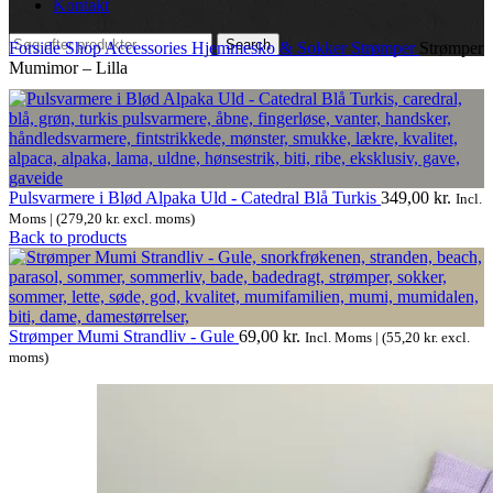
Kontakt
Search
Forside
Shop
Accessories
Hjemmesko & Sokker
Strømper
Strømper
Mumimor – Lilla
Pulsvarmere i Blød Alpaka Uld - Catedral Blå Turkis
349,00
kr.
Incl.
Moms | (
279,20
kr.
excl. moms)
Back to products
Strømper Mumi Strandliv - Gule
69,00
kr.
Incl. Moms | (
55,20
kr.
excl.
moms)