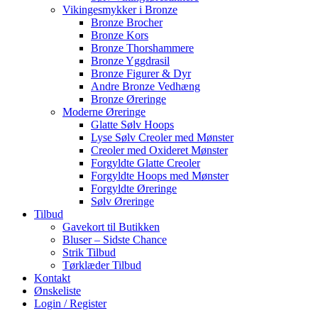
Vikingesmykker i Bronze
Bronze Brocher
Bronze Kors
Bronze Thorshammere
Bronze Yggdrasil
Bronze Figurer & Dyr
Andre Bronze Vedhæng
Bronze Øreringe
Moderne Øreringe
Glatte Sølv Hoops
Lyse Sølv Creoler med Mønster
Creoler med Oxideret Mønster
Forgyldte Glatte Creoler
Forgyldte Hoops med Mønster
Forgyldte Øreringe
Sølv Øreringe
Tilbud
Gavekort til Butikken
Bluser – Sidste Chance
Strik Tilbud
Tørklæder Tilbud
Kontakt
Ønskeliste
Login / Register