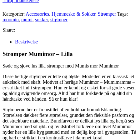
Tilføj til ønskeliste
Kategorier:
Accessories
,
Hjemmesko & Sokker
,
Strømper
Tags:
moomin
,
mumi
,
sokker
,
strømper
Share:
Beskrivelse
Strømper Mumimor – Lilla
Søde og sjove lus lilla strømper med Mumis mor Mumimor
Disse herlige strømper er lette og bløde. Modellen er en klassisk let
ankelsok med skaft. Motivet af herlige Mumimor – Mumimamma –
er strikket ind i strømpen. Hun er kendt og elsket for sit gode væsen
og aldrig svigtende omsorg. Altid har hun forklæde på og altid sin
håndtaske ved hånden. Så er hun klar!
Strømperne her er fremstillet af en holdbar bomuldsblanding.
Størrelsen dækker flere størrelser, grundet den fleksible pasform og
det strækbare materiale. Bundfarven er delikat lys lilla og herpå ses
Mumimor med sit rød- og hvidstribet forklæde om livet Mumimor
nyder her en lille hyggestund med en dejlig kop te i gyngestolen. Tå
og hæl er strikket i en kontrastfarve i dæmpet koral.