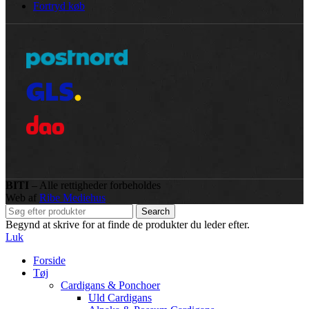
Fortryd køb
BITI
– Alle rettigheder forbeholdes
Web af
Ribe Mediehus
Search
Begynd at skrive for at finde de produkter du leder efter.
Luk
Forside
Tøj
Cardigans & Ponchoer
Uld Cardigans