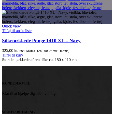
Quick view
Tilføj til ønskeliste
Silketørklæde Pongé 1410 XL – Navy
325,00
kr.
Incl. Moms | (
260,00
kr.
excl. moms)
Tilføj til kurv
Stort let tørklæde af ren silke ca. 180 x 110 cm
KUNDESERVICE
Klar til at hjælpe dig alle hverdage
SIKKER BETALING