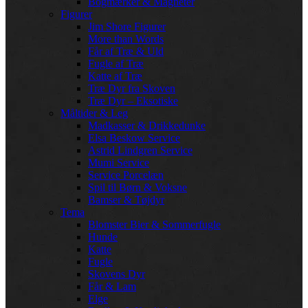
Bogmærker & Magneter
Figurer
Jim Shore Figurer
More than Words
Får af Træ & Uld
Fugle af Træ
Katte af Træ
Træ Dyr fra Skoven
Træ Dyr – Eksotiske
Måltider & Leg
Madkasser & Drikkedunke
Elsa Beskow Service
Astrid Lindgren Service
Mumi Service
Service Porcelæn
Spil til Børn & Voksne
Bamser & Tøjdyr
Tema
Blomster Bier & Sommerfugle
Hunde
Katte
Fugle
Skovens Dyr
Får & Lam
Elge