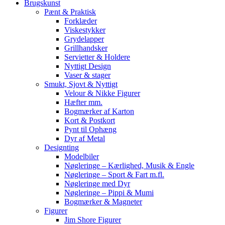
Brugskunst
Pænt & Praktisk
Forklæder
Viskestykker
Grydelapper
Grillhandsker
Servietter & Holdere
Nyttigt Design
Vaser & stager
Smukt, Sjovt & Nyttigt
Velour & Nikke Figurer
Hæfter mm.
Bogmærker af Karton
Kort & Postkort
Pynt til Ophæng
Dyr af Metal
Designting
Modelbiler
Nøgleringe – Kærlighed, Musik & Engle
Nøgleringe – Sport & Fart m.fl.
Nøgleringe med Dyr
Nøgleringe – Pippi & Mumi
Bogmærker & Magneter
Figurer
Jim Shore Figurer