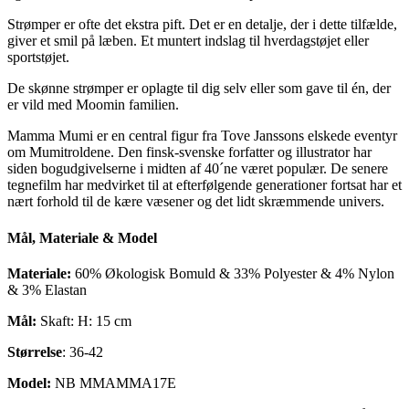
Strømper er ofte det ekstra pift. Det er en detalje, der i dette tilfælde,
giver et smil på læben. Et muntert indslag til hverdagstøjet eller
sportstøjet.
De skønne strømper er oplagte til dig selv eller som gave til én, der
er vild med Moomin familien.
Mamma Mumi er en central figur fra Tove Janssons elskede eventyr
om Mumitroldene. Den finsk-svenske forfatter og illustrator har
siden bogudgivelserne i midten af 40´ne været populær. De senere
tegnefilm har medvirket til at efterfølgende generationer fortsat har et
nært forhold til de kære væsener og det lidt skræmmende univers.
Mål, Materiale & Model
Materiale:
60% Økologisk Bomuld & 33% Polyester & 4% Nylon
& 3% Elastan
Mål:
Skaft: H: 15 cm
Størrelse
: 36-42
Model:
NB MMAMMA17E