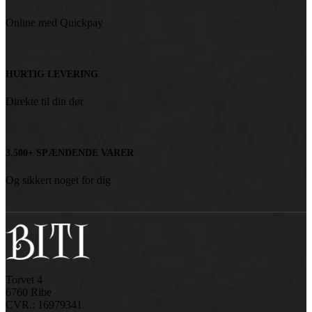
Online med Quickpay
HURTIG LEVERING
Direkte til din dør
3.500+ SPÆNDENDE VARER
Og sikkert noget for dig
Torvet 4
6760 Ribe
CVR.: 16979341