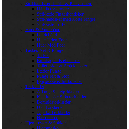
Strikhandsker, Luffer & Pulsvarmere
Håndledsvarmere
Strikkede Fingerhandsker
Strikhandsker med Korte Fingre
Strikkede Luffer
Huer & Pandebånd
Pandebånd
Huer Uden Foer
Huer Med Foer
Tasker, Net & Punge
Tasker
Bumbags – Bæltetasker
Toilettasker & Projekttasker
Læder Punge
Punge Filt & Stof
Rygsække & Indkøbsnet
Tørklæder
Aflange Silketørklæder
Kvadratiske Silketørklæder
Bomuldstørklæder
Uld Tørklæder
Alpaka Tørklæder
Halsedisser
Hjemmesko & Sokker
Hjemmesko