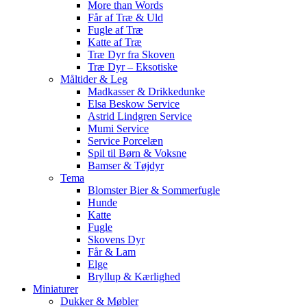
More than Words
Får af Træ & Uld
Fugle af Træ
Katte af Træ
Træ Dyr fra Skoven
Træ Dyr – Eksotiske
Måltider & Leg
Madkasser & Drikkedunke
Elsa Beskow Service
Astrid Lindgren Service
Mumi Service
Service Porcelæn
Spil til Børn & Voksne
Bamser & Tøjdyr
Tema
Blomster Bier & Sommerfugle
Hunde
Katte
Fugle
Skovens Dyr
Får & Lam
Elge
Bryllup & Kærlighed
Miniaturer
Dukker & Møbler