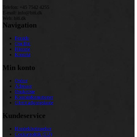
Telefon: +45 7542 4255
E-mail: info@biti.dk
Web: biti.dk
Navigation
Forside
Om Biti
Historie
Kontakt
Min konto
Ordrer
Adresser
Ønskeliste
Kontoinformationer
Glemt adgangskode
Kundeservice
Handelsbetingelser
Cookiepolitik (EU)