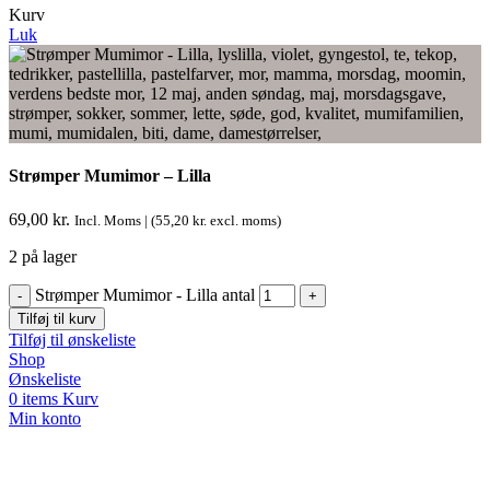
Kurv
Luk
Strømper Mumimor – Lilla
69,00
kr.
Incl. Moms | (
55,20
kr.
excl. moms)
2 på lager
Strømper Mumimor - Lilla antal
Tilføj til kurv
Tilføj til ønskeliste
Shop
Ønskeliste
0
items
Kurv
Min konto